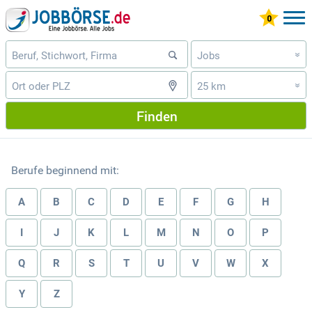
Jobs
»
25 km
»
Finden
Berufe beginnend mit:
A
B
C
D
E
F
G
H
I
J
K
L
M
N
O
P
Q
R
S
T
U
V
W
X
Y
Z