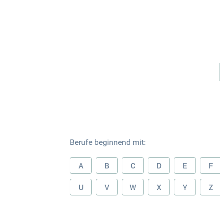
Berufe beginnend mit:
A
B
C
D
E
F
U
V
W
X
Y
Z