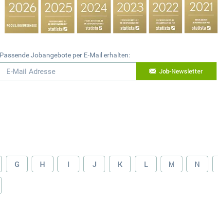
Passende Jobangebote per E-Mail erhalten:
Job-Newsletter
G
H
I
J
K
L
M
N