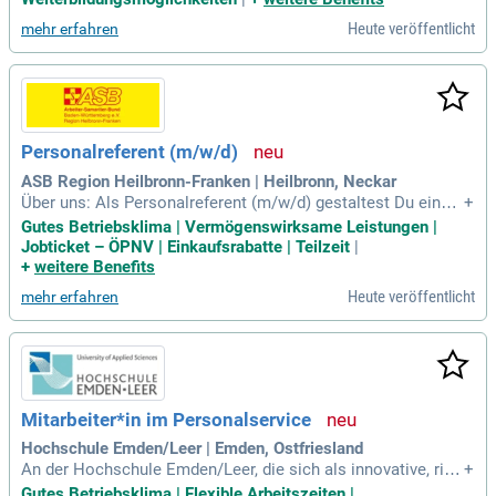
Heute veröffentlicht
mehr erfahren
Personalreferent (m/w/d)
ASB Region Heilbronn-Franken | Heilbronn, Neckar
Über uns: Als Personalreferent (m/w/d) gestaltest Du eine p
+
rofessionelle Personalarbeit und begleitest unsere Mitarbeit
Gutes Betriebsklima | Vermögenswirksame Leistungen |
enden in allen personalrelevanten Fragestellungen.
Jobticket – ÖPNV | Einkaufsrabatte | Teilzeit
|
+
weitere Benefits
Heute veröffentlicht
mehr erfahren
Mitarbeiter*in im Personalservice
Hochschule Emden/Leer | Emden, Ostfriesland
An der Hochschule Emden/Leer, die sich als innovative, rich
+
tungsweisende Zukunftshochschule versteht, ist in der Pers
Gutes Betriebsklima | Flexible Arbeitszeiten |