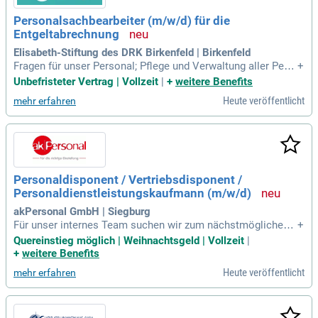
Personalsachbearbeiter (m/w/d) für die
Entgeltabrechnung
Elisabeth-Stiftung des DRK Birkenfeld | Birkenfeld
Fragen für unser Personal; Pflege und Verwaltung aller Pers
+
onalstammdaten; Betreuung des Melde- und Bescheinigung
Unbefristeter Vertrag | Vollzeit
|
+
weitere Benefits
swesens; Erstellen von Auswertungen und Statistiken; Zuar
Heute veröffentlicht
mehr erfahren
beit bei Monats- und Jahresabschlüssen; Proaktive Mitarbei
t bei abteilungsinternen
Personaldisponent / Vertriebsdisponent /
Personaldienstleistungskaufmann (m/w/d)
akPersonal GmbH | Siegburg
Für unser internes Team suchen wir zum nächstmöglichen
+
Zeitpunkt einen echten Profi mit Erfahrung, der weiß, wie es
Quereinstieg möglich | Weihnachtsgeld | Vollzeit
|
in der Personaldienstleistung läuft.
+
weitere Benefits
Heute veröffentlicht
mehr erfahren