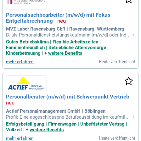
Personalsachbearbeiter (m/w/d) mit Fokus
Entgeltabrechnung
MVZ Labor Ravensburg GbR | Ravensburg, Württemberg
B. als Personaldienstleistungskaufmann [m/w/d] oder Indus
+
triekaufmann [m/w/d]) oder ein entsprechendes Studium mi
Gutes Betriebsklima | Flexible Arbeitszeiten |
t Schwerpunkt Personal. Zudem bringen Sie Berufserfahrung
Familienfreundlich | Betriebliche Altersvorsorge |
in der Entgeltabrechnung sowie in der allgemeinen HR-Admi
Kinderbetreuung
|
+
weitere Benefits
nistration mit.
Heute veröffentlicht
mehr erfahren
Personalberater (m/w/d) mit Schwerpunkt Vertrieb
Actief Personalmanagement GmbH | Böblingen
Profil: Eine abgeschlossene Berufsausbildung im kaufmänni
+
schen oder gewerblich-technischen Bereich; Berufserfahrun
Erfolgsbeteiligung | Firmenwagen | Unbefristeter Vertrag |
g innerhalb der Personaldienstleistungsbranche oder im Per
Vollzeit
|
+
weitere Benefits
sonalwesen; Freude am Vertrieb und souveräner Umgang mi
Heute veröffentlicht
mehr erfahren
t Kunden; Eigenverantwortliche