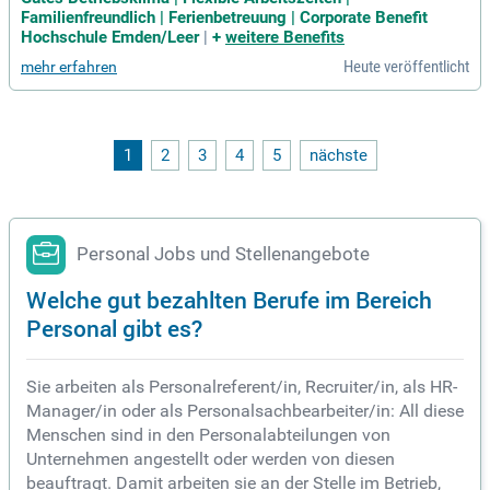
onalabteilung am Campus Emden zum 01.11.2026 folgende
Familienfreundlich | Ferienbetreuung | Corporate Benefit
Stelle mit 75% der regelmäßigen wöchentlichen Arbeitszeit
Hochschule Emden/Leer
|
+
weitere Benefits
einer Vollbeschäftigung
Heute veröffentlicht
mehr erfahren
1
2
3
4
5
nächste
Personal Jobs und Stellenangebote
Welche gut bezahlten Berufe im Bereich
Personal gibt es?
Sie arbeiten als Personalreferent/in, Recruiter/in, als HR-
Manager/in oder als Personalsachbearbeiter/in: All diese
Menschen sind in den Personalabteilungen von
Unternehmen angestellt oder werden von diesen
beauftragt. Damit arbeiten sie an der Stelle im Betrieb,