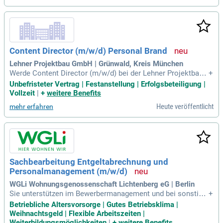
Content Director (m/w/d) Personal Brand
Lehner Projektbau GmbH | Grünwald, Kreis München
Werde Content Director (m/w/d) bei der Lehner Projektbau
+
GmbH, einem führenden Unternehmen für Wohnimmobilien i
Unbefristeter Vertrag | Festanstellung | Erfolgsbeteiligung |
n München, Nürnberg und Hof, mit über 1.000 erfolgreichen
Vollzeit
|
+
weitere Benefits
Transaktionen. Nutze deine Expertise, um unsere Reichweit
Heute veröffentlicht
mehr erfahren
e auszubauen und täglich neue Anfragen zu generieren. Uns
er Gründer Fabian Lehner hat eine starke Personal Brand mit
über 55.000 Followern, die du weiterentwickeln kannst. Über
nimm die komplette Content-Produktion: vom Drehen und S
chneiden bis hin zum Texterstellen. Du entscheidest, welche
Inhalte veröffentlicht werden und wie wir unsere Sichtbarkei
Sachbearbeitung Entgeltabrechnung und
t maximieren. Sei Teil unseres innovativen Teams und mach
Personalmanagement (m/w/d)
e uns zur Spitze der Immobilienbranche!
WGLi Wohnungsgenossenschaft Lichtenberg eG | Berlin
Sie unterstützen im Bewerbermanagement und bei sonstige
+
n Vorgängen im Personalmanagement. Gemeinsam arbeite
Betriebliche Altersvorsorge | Gutes Betriebsklima |
n wir an der Optimierung unserer HR-Prozesse und der einge
Weihnachtsgeld | Flexible Arbeitszeiten |
setzten Softwarelösungen.
Weiterbildungsmöglichkeiten
|
+
weitere Benefits