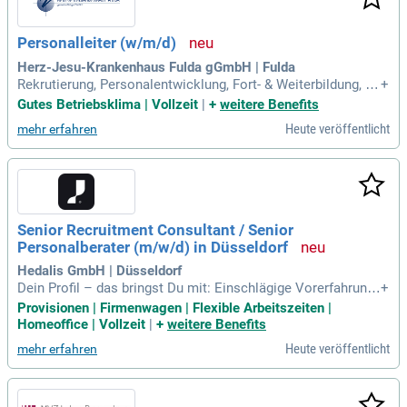
Personalleiter (w/m/d)
Herz-Jesu-Krankenhaus Fulda gGmbH | Fulda
Rekrutierung, Personalentwicklung, Fort- & Weiterbildung, Pe
+
rsonalbindung; Ansprechpartner und Berater der Führungskr
Gutes Betriebsklima | Vollzeit
|
+
weitere Benefits
äfte sowie Mitarbeitenden in allen personalrelevanten Tätig
Heute veröffentlicht
mehr erfahren
keiten; Steuerung und Optimierung personalrelevanter Proze
sse; Weiterentwicklung
Senior Recruitment Consultant / Senior
Personalberater (m/w/d) in Düsseldorf
Hedalis GmbH | Düsseldorf
Dein Profil – das bringst Du mit: Einschlägige Vorerfahrung
+
in der Personalberatung sowie Ehrgeiz, Ressilienz und Ausd
Provisionen | Firmenwagen | Flexible Arbeitszeiten |
auer sind für dich selbstverständlich. Ein abgeschlossenes
Homeoffice | Vollzeit
|
+
weitere Benefits
Studium oder eine vergleichbare Ausbildung bringst du eben
Heute veröffentlicht
mehr erfahren
falls mit.