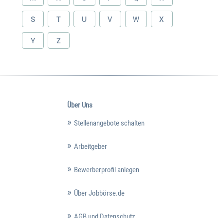
S
T
U
V
W
X
Y
Z
Über Uns
Stellenangebote schalten
Arbeitgeber
Bewerberprofil anlegen
Über Jobbörse.de
AGB und Datenschutz