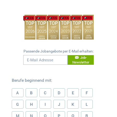
Passende Jobangebote per E-Mail erhalten:
Job-
Newsletter
Berufe beginnend mit:
A
B
C
D
E
F
G
H
I
J
K
L
M
N
O
P
Q
R