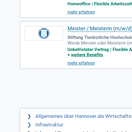
bringe deine Leidenschaft für Za
Homeoffice | Flexible Arbeitszeite
g bis Donnerstag. Beginne deine
mehr erfahren
unserem Büro in Hannover, du ha
ren Ausbau.
Meister / Meisterin (m/w/d
Stiftung Tierärztliche Hochschu
Werde Meister oder Meisterin (m
befristete Vollzeitstelle (39,8 
Unbefristeter Vertrag | Flexible 
g für die Betreuung der komplex
+
weitere Benefits
dinierung von Wartungsarbeiten 
mehr erfahren
gendokumentation. Bewirb dich j
Allgemeines über Hannover als Wirtschafts
Infrastruktur