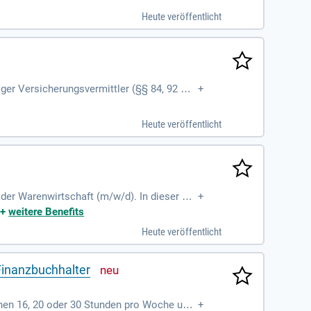
eorientierung erkennen Sie individuelle Ku
Heute veröffentlicht
n und bauen Ihren Kundenstamm effektiv a
iger Versicherungsvermittler (§§ 84, 92 HG
+
alierbarkeit und ein selbstbestimmtes Einko
l auszuschöpfen. Nutze die starken Markenr
Heute veröffentlicht
n. Werde Teil eines etablierten Unternehme
 der Warenwirtschaft (m/w/d). In dieser Sc
+
fizienten Materialwirtschaft. Ihre Aufgabe u
|
+
weitere Benefits
en. Zudem führen Sie Preis- und Vertragsv
Heute veröffentlicht
globalen Patient Care Einkauf ist ebenfall
ltung geltender Normen.
Finanzbuchhalter
chen 16, 20 oder 30 Stunden pro Woche und
+