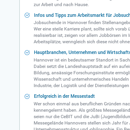
zur Arbeit und nach Hause.
Infos und Tipps zum Arbeitsmarkt für Jobsuc
Jobsuchende in Hannover finden Stellenangebot
Wer eine steile Karriere plant, sollte sich vora
realisierbar ist, zeigen vor allem Jobbörsen im 
Arbeitsplätze, wenngleich sich diese nicht ohn
Hauptbranchen, Unternehmen und Wirtschafts
Hannover ist ein bedeutsamer Standort in Sac
Dabei setzt die Landeshauptstadt auf ein auf
Bildung, ansässige Forschungsinstitute ermögli
Wissenschaft und unternehmerisches Handeln 
Industrie, der Logistik und der Dienstleistunge
Erfolgreich in der Messestadt
Wer schon einmal aus beruflichen Gründen nach
kennengelernt haben. Als größtes Messegelände 
seien nur die CeBIT und die JuBi (Jugendbildun
Messegelände Hannovers stellen sich Jahr für J
Unternehmensstruktur und -philosophie. Ein Be