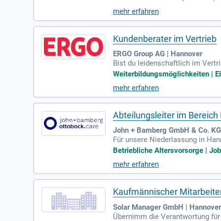
nz und Vertriebsstärke helfen Ih
mehr erfahren
ndenbedürfnisse und schaffen m
us. Gestalten Sie mit uns die Zu
Kundenberater im Vertrieb
ERGO Group AG | Hannover
Bist du leidenschaftlich im Vert
B) bei ERGO und profitiere von l
Weiterbildungsmöglichkeiten | Ein
mmen. Wir bieten umfassende Sch
mehr erfahren
essourcen von ERGO und starte de
ns und erlebe Erfolg im Vertrieb.
Abteilungsleiter im Bereic
John + Bamberg GmbH & Co. KG
Für unsere Niederlassung in Hann
hlüsselposition sind Sie verantwo
Betriebliche Altersvorsorge | Jo
mfasst die Weiterentwicklung de
mehr erfahren
erhandlungen und sind für die Bu
s erforderlich. Wir erwarten vo
Kaufmännischer Mitarbeiter
Solar Manager GmbH | Hannove
Übernimm die Verantwortung für 