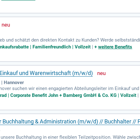
nen, nachhaltige Kundenbeziehungen zu entwickeln. Durch Ihre Servic
aßgeschneiderte Lösungen. Zielgerichtet akquirieren Sie Neukunde
kunft des Private Banking– Bewerben Sie sich jetzt!
rieb und schätzt den direkten Kontakt zu Kunden? Werde selbstständ
angfristiger Sicherheit. In dieser Branche hast du die Chance auf Sk
kaufsrabatte | Familienfreundlich | Vollzeit
|
+
weitere Benefits
ulungen und Weiterbildungen, die dir helfen, dein volles Potenzia
ine Karriere in einer erfolgreichen Ausschließlichkeitsorganisatio
h Einkauf und Warenwirtschaft (m/w/d)
 | Hannover
over suchen wir einen engagierten Abteilungsleiter im Einkauf und
rtlich für die operative Beschaffung und die Sicherstellung einer ef
brad | Corporate Benefit John + Bamberg GmbH & Co. KG | Vollzeit
r Einkaufsstrategien sowie das proaktive Management von Lieferant
dgetplanung des Einkaufs verantwortlich. Enge Kooperation mit dem 
n Ihnen ein hohes Maß an Verantwortungsbewusstsein und die Einha
 Buchhaltung & Administration (m/w/d) // Buchhalter // 
r
unsere Buchhaltung in einer flexiblen Teilzeitposition. Wähle zwis