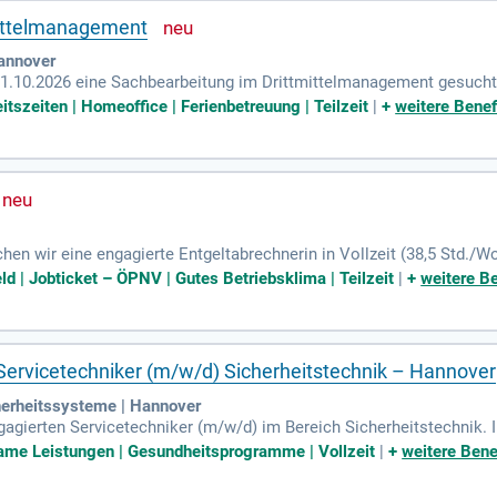
mittelmanagement
Hannover
1.10.2026 eine Sachbearbeitung im Drittmittelmanagement gesucht. 
 von Verträgen sowie Antragsunterlagen für Forschungsvorhaben. Zud
eitszeiten | Homeoffice | Ferienbetreuung | Teilzeit
|
+
weitere Benef
telprojekten und beraten Projektverantwortliche in relevanten Frag
d erstellen umfassende Drittmittelstatistiken. Kenntnisse in de
, um Teil eines dynamischen Teams zu werden und gestalten Sie die 
chen wir eine engagierte Entgeltabrechnerin in Vollzeit (38,5 Std./W
lichen Lohn- und Gehaltsabrechnung. Zu Ihren Aufgaben zählen die
ld | Jobticket – ÖPNV | Gutes Betriebsklima | Teilzeit
|
+
weitere Be
hnungsrelevanter Prozesse. Zudem stehen Sie als kompetente Ansp
 auch die Chance, an der Digitalisierung und Weiterentwicklung der
 eines bedeutenden sozialwirtschaftlichen Umfelds zu werden und u
ls Servicetechniker (m/w/d) Sicherheitstechnik – Hannover
erheitssysteme | Hannover
gagierten Servicetechniker (m/w/d) im Bereich Sicherheitstechnik.
e für Brandmelde- und Einbruchmeldesysteme. Sie arbeiten sowohl 
me Leistungen | Gesundheitsprogramme | Vollzeit
|
+
weitere Bene
g, Instandhaltung und Störungsanalyse gefragt ist. Eine abgeschlosse
lässlich. Idealerweise bringen Sie auch Erfahrung in der Sicherheits