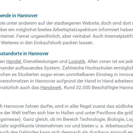
hende in Hannover
e unter anderem auf der stadteigenen Website, doch sind dort 
b über ein möglichst breites Arbeitsplatzspektrum informiert hab
Internet. Ferner ungewöhnlich, aber veritabel: Auch Internetplatt
e Weiteres in den Einkaufskorb packen lassen.
standorte in Hannover
hen
Handel
, Dienstleistungen und
Logistik
. Allen voran ist sie j
einander aufbauendes System: Zahlreiche Hochschulen ermöglic
chen es Studierten sogar einen unmittelbaren Einstieg in innov
verschmelzen in Hannover aufgrund der Hand in Hand arbeitend
n natürlich auch das
Handwerk
. Rund 32.000 Beschäftigte Hanno
 Hannover fahren durfte, wird in aller Regel zuerst das südli
der Welt treffen sich hier in Hallen und unter Pavillons die gr
gsmesse). Ganz gleich, ob im Bereich Technologie, Biologie, Log
ahr signifikante Unternehmen vor und bieten u. a. Arbeitssuchen
such des Geländes kann sich demnach als durchaus sinnvoll er