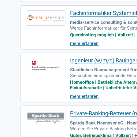
Brand- oder Einbruchmeldetechni
Fachinformatiker Systemin
media-service consulting & sol
Werde Fachinformatiker für Syst
e Praxis. Seit über 30 Jahren bi
Quereinstieg möglich | Vollzeit
|
ende Aufgaben in IT-Projekten 
mehr erfahren
IT-Lösungen und leistest 1st und
rke unser Team und gestalte die I
Ingenieur (w/m/d) Bauing
Staatliches Baumanagement Nie
Sie suchen eine spannende Herau
inklusive Erd-, Straßen- und Le
Homeoffice | Betriebliche Alte
hrung in der Projektleitung. Sel
Einkaufsrabatte | Unbefristeter V
andlungssichere Deutschkenntnis
mehr erfahren
Team haben, freuen wir uns auf 
Private-Banking-Betreuer (
Sparda Bank Hannover eG | Han
Werden Sie Private-Banking-Betre
ich für die umfassende Beratun
Gutes Betriebsklima | Vollzeit
|