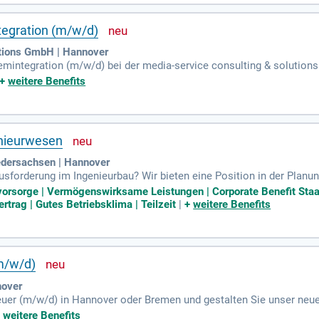
k. Werden Sie Teil eines dynamischen Teams und gestalten Sie mode
tegration (m/w/d)
utions GmbH | Hannover
emintegration (m/w/d) bei der media-service consulting & solution
eten wir individuelle IT-Lösungen für den Mittelstand. An unseren St
+
weitere Benefits
sowie die Betreuung von Kommunikationssystemen. Du übernimmst di
 2nd Level Support. Wir suchen Talente mit fundierter Erfahrung ode
T-Zukunft aktiv mit!
enieurwesen
dersachsen | Hannover
sforderung im Ingenieurbau? Wir bieten eine Position in der Plan
itungsbau. Ideale Kandidaten haben ein abgeschlossenes Studium im
rsvorsorge | Vermögenswirksame Leistungen | Corporate Benefit St
bstständigkeit, Organisationstalent und Kommunikation sind hierbei
ertrag | Gutes Betriebsklima | Teilzeit
|
+
weitere Benefits
se auf C1-Niveau mitbringen. Wenn Sie Interesse an einer verantw
Ihre Bewerbung in deutscher Sprache.
m/w/d)
nover
uer (m/w/d) in Hannover oder Bremen und gestalten Sie unser neues
g und Betreuung vermögender Kunden in verschiedenen Lebenssituat
+
weitere Benefits