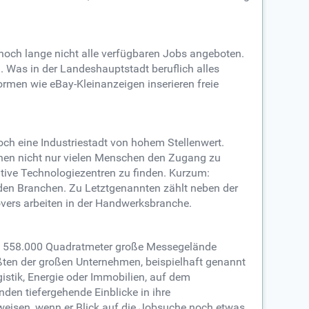
noch lange nicht alle verfügbaren Jobs angeboten.
en. Was in der Landeshauptstadt beruflich alles
formen wie eBay-Kleinanzeigen inserieren freie
edoch eine Industriestadt von hohem Stellenwert.
hen nicht nur vielen Menschen den Zugang zu
ative Technologiezentren zu finden. Kurzum:
en Branchen. Zu Letztgenannten zählt neben der
vers arbeiten in der Handwerksbranche.
che 558.000 Quadratmeter große Messegelände
ößten der großen Unternehmen, beispielhaft genannt
istik, Energie oder Immobilien, auf dem
den tiefergehende Einblicke in ihre
weisen, wenn er Blick auf die Jobsuche noch etwas