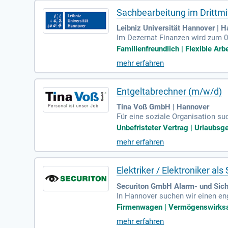
Sachbearbeitung im Dritt
Leibniz Universität Hannover | 
Im Dezernat Finanzen wird zum 0
ristet und erfordert die Prüfung
Familienfreundlich | Flexible Arb
ung und Überwachung von Drittmit
mehr erfahren
Geldgebern und Wissenschaft un
nswert. Bewerben Sie sich jetzt
Entgeltabrechner (m/w/d)
Tina Voß GmbH | Hannover
Für eine soziale Organisation su
ortliche Durchführung der monat
Unbefristeter Vertrag | Urlaubsge
en sowie die Überwachung abrec
mehr erfahren
skräfte zur Verfügung. Sie haben
utzen Sie die Möglichkeit, Teil
aktiv!
Elektriker / Elektroniker a
Securiton GmbH Alarm- und Sich
In Hannover suchen wir einen en
g anspruchsvoller Kundenprojekt
Firmenwagen | Vermögenswirksa
bei Ihre Expertise in der Wartun
mehr erfahren
oder Elektroinstallateur ist uner