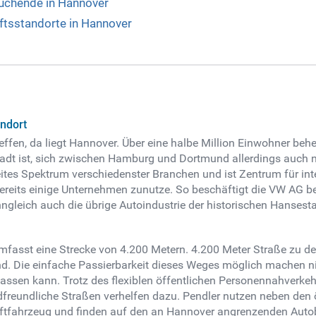
suchende in Hannover
tsstandorte in Hannover
andort
ffen, da liegt Hannover. Über eine halbe Million Einwohner beh
adt ist, sich zwischen Hamburg und Dortmund allerdings auch ni
eites Spektrum verschiedenster Branchen und ist Zentrum für int
ereits einige Unternehmen zunutze. So beschäftigt die VW AG bei
ngleich auch die übrige Autoindustrie der historischen Hansest
mfasst eine Strecke von 4.200 Metern. 4.200 Meter Straße zu d
nd. Die einfache Passierbarkeit dieses Weges möglich machen n
n lassen kann. Trotz des flexiblen öffentlichen Personennahver
eundliche Straßen verhelfen dazu. Pendler nutzen neben den öf
raftfahrzeug und finden auf den an Hannover angrenzenden Aut