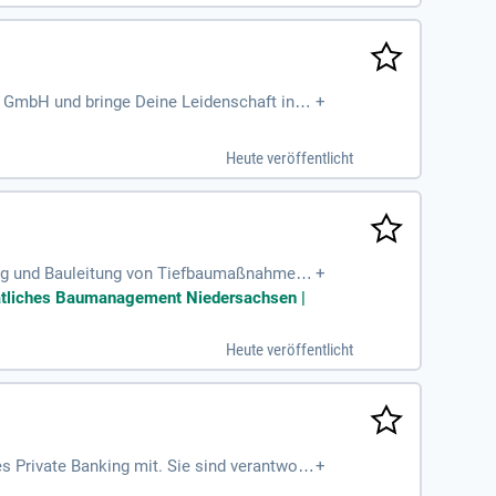
rne Sicherheitstechnik aktiv mit!
s GmbH und bringe Deine Leidenschaft in di
+
andorten in Isernhagen erwarten Dich spann
e Administration und Planung innovativer
Heute veröffentlicht
r Expertise in relevanten Technologien. Stä
ung und Bauleitung von Tiefbaumaßnahmen,
+
 Bauingenieurwesen sowie mehrjährige Erfa
aatliches Baumanagement Niedersachsen |
 entscheidend. Zudem sollten Bewerber verh
ortungsvollen Rolle in einem dynamischen
Heute veröffentlicht
 Private Banking mit. Sie sind verantwortl
+
ionen. Ihre ausgeprägte Beratungskompete