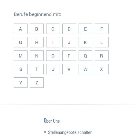
Berufe beginnend mit:
A
B
C
D
E
F
G
H
I
J
K
L
M
N
O
P
Q
R
S
T
U
V
W
X
Y
Z
Über Uns
Stellenangebote schalten