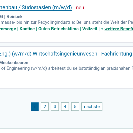
inenbau / Südostasien (m/w/d)
 | Reinbek
omasse- bis hin zur Recyclingindustrie: Bei uns steht die Welt der Pe
orsorge | Kantine | Gutes Betriebsklima | Vollzeit
|
+
weitere Benefi
.Eng.) (w/m/d) Wirtschaftsingenieurwesen - Fachrichtu
 Meckenbeuren
of Engineering (w/m/d) arbeitest du selbstständig an praxisnahen 
 Studiengang vermittelt dir umfassende Kenntnisse in Ingenieur- un
ast du die Möglichkeit, internationale Erfahrungen durch Auslan
 bist optimal auf den Berufseinstieg vorbereitet. Du solltest die a
itbringen. Wenn du Technik und Wirtschaft verbinden und die Abl
kte Weg für deine Karriere.
1
2
3
4
5
nächste