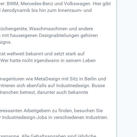
ller: BWM, Mercedes-Benz und Volkswagen. Hier gibt
und Aerodynamik bis hin zum Innenraum- und
er. Küchengeräte, Waschmaschinen und andere
en mit hauseigenen Designabteilungen gehören
signs.
st weltweit bekannt und setzt stark auf
e. Wer hatte nicht irgendwann in seinem Leben
enagenturen wie MetaDesign mit Sitz in Berlin und
rieren sich ebenfalls auf Industriedesign. Busse
 Branchen betreut, darunter auch bekannte
eressanten Arbeitgebern zu finden, besuchen Sie
Industriedesign-Jobs in verschiedenen Industrien.
ltsspanne. Alle Gehaltsangaben sind jährliche