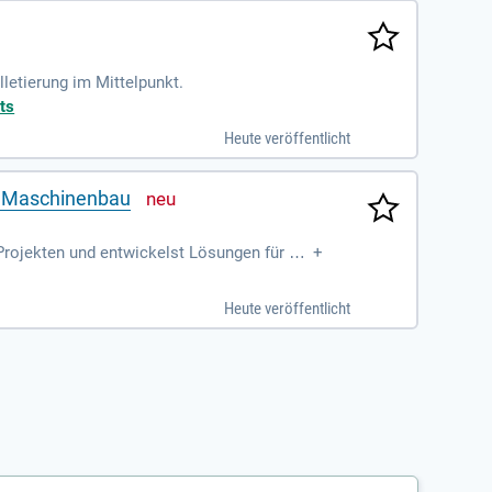
lletierung im Mittelpunkt.
ts
Heute veröffentlicht
ng Maschinenbau
Projekten und entwickelst Lösungen für bet
+
d Betriebswirtschaftslehre, Konstruktion s
dsaufenthalte zu sammeln. Nach drei Jahre
Heute veröffentlicht
llgemeine oder fachgebundene Hochschulreife
äufe in einem Unternehmen verstehen möcht