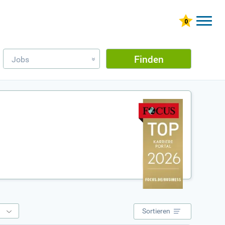
Finden
Jobs
»
e
Sortieren