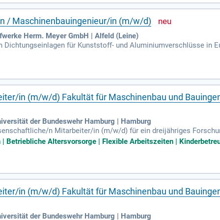
/in / Maschinenbauingenieur/in (m/w/d)
ffwerke Herm. Meyer GmbH | Alfeld (Leine)
on Dichtungseinlagen für Kunststoff- und Aluminiumverschlüsse in 
r die Versiegelung von Lebensmitteln, Getränken, Pharmazeutika, A
eiter/in (m/w/d) Fakultät für Maschinenbau und Bauinge
niversität der Bundeswehr Hamburg | Hamburg
enschaftliche/n Mitarbeiter/in (m/w/d) für ein dreijähriges Forschu
ie Position umfasst 39 Stunden pro Woche und Entgeltgruppe 13 (TV
Betriebliche Altersvorsorge | Flexible Arbeitszeiten | Kinderbetr
chnik sowie die Digitalisierung in diesem Bereich. Zu den Aufgabe
die Präsentation der Ergebnisse auf Konferenzen. Ein abgeschloss
ndestens B2) werden vorausgesetzt. Profitieren Sie von flexiblen 
entwicklung.
eiter/in (m/w/d) Fakultät für Maschinenbau und Bauinge
niversität der Bundeswehr Hamburg | Hamburg