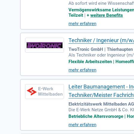
Ab sofort wird eine Wissenschaft
gesucht. Im Fokus der Professur
Vermögenswirksame Leistungen | 
ören Forschungsprojekte sowie d
Teilzeit
|
+
weitere Benefits
rpunkt Konstruktiver Ingenieurba
mehr erfahren
iveau mit. Genießen Sie flexibl
g.
Techniker / Ingenieur (m/w
TwoTronic GmbH | Thierhaupten
Als Techniker oder Ingenieur (m
tlich. Deine Expertise umfasst d
Flexible Arbeitszeiten | Homeoffi
nden zusammen, um innovative L
mehr erfahren
dards sind Teil Deiner Aufgaben
it Deinem Know-how trägst Du ent
Leiter Baumanagement - Inge
Techniker/Meister Fachrich
Elektrizitätswerk Mittelbaden AG
Die E-Werk Netze GmbH & Co. KG 
Vollzeit- oder Teilzeitstelle übe
Betriebliche Altersvorsorge | Hom
rojekte von der Entwurfsplanung
mehr erfahren
48 Kommunen sichern Sie Wirtsch
etmanagement und Netzplanung. 