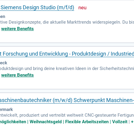
- Siemens Design Studio (m/f/d)
hen
tive Designkonzepte, die aktuelle Markttrends widerspiegeln. Du bis
 Du bringst Kenntnisse in Solidworks, Rhino, Keyshot, Adobe Suite
+
weitere Benefits
ie Engagement in einem internationalen Team sind ebenfalls von Vor
 in einem innovativen Team. Gemeinsam entwickeln wir kreative De
t Forschung und Entwicklung - Produktdesign / Industrie
beck
uktdesign und bring deine kreativen Ideen in der Sicherheitstechni
e und innovative Gestaltungsaufgaben umfasst. Deine Mission ist e
+
weitere Benefits
r extremen Bedingungen intuitiv bedienbar sind. Du bist außerdem an
lexibles Arbeiten ist möglich, je nach Anforderungen des Fachberei
 über deine Zukunft bei Dräger sprechen und herausfinden, wie gut
Maschinenbautechniker (m/w/d) Schwerpunkt Maschinen
ermark
ckelt, produziert und vertreibt weltweit CNC-gesteuerte Fertigungs
rindustrie.
öglichkeiten | Weihnachtsgeld | Flexible Arbeitszeiten | Vollzeit
|