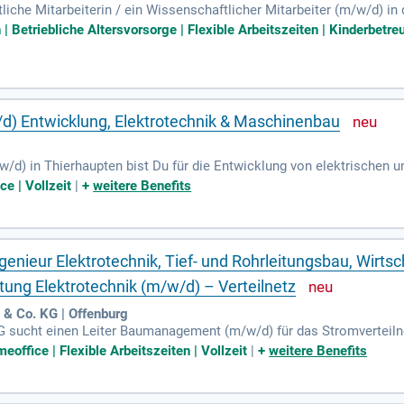
liche Mitarbeiterin / ein Wissenschaftlicher Mitarbeiter (m/w/d) in 
 für Massivbau steht die mechanische Modellierung von Tragverhal
Betriebliche Altersvorsorge | Flexible Arbeitszeiten | Kinderbetr
ie Mitwirkung in der Lehre. Voraussetzung ist ein abgeschlossen
u. Idealerweise bringen Sie Interesse an wissenschaftlicher Veröff
e Arbeitszeiten, vermögenswirksame Leistungen und Fördermöglichkei
/d) Entwicklung, Elektrotechnik & Maschinenbau
/w/d) in Thierhaupten bist Du für die Entwicklung von elektrisch
ie Planung und Optimierung von Baugruppen in interdisziplinären Pr
ce | Vollzeit
|
+
weitere Benefits
ösungen umzusetzen. Die Überwachung des Entwicklungsfortschritt
. Zudem erstellst Du technische Dokumentationen und Angebote, um 
scheidend zur Effizienz und Erfolg unserer Produkte bei.
nieur Elektrotechnik, Tief- und Rohrleitungsbau, Wirtsc
tung Elektrotechnik (m/w/d) – Verteilnetz
 & Co. KG | Offenburg
sucht einen Leiter Baumanagement (m/w/d) für das Stromverteilnetz
rnehmen Sie die fachliche und disziplinarische Verantwortung für ei
eoffice | Flexible Arbeitszeiten | Vollzeit
|
+
weitere Benefits
 bis zur Inbetriebnahme und steuern Teamprozesse effizient. Dur
aftlichkeit und Versorgungsqualität. Ihre Aufgaben umfassen zud
Bewerben Sie sich jetzt und werden Sie Teil eines dynamischen T