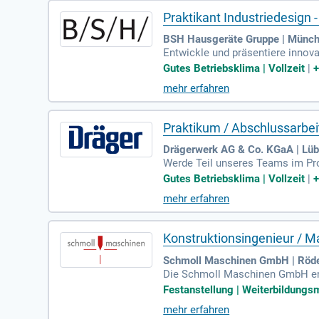
Praktikant Industriedesign 
BSH Hausgeräte Gruppe | Münc
Entwickle und präsentiere innova
odukt Design ab dem 4. Semester?
Gutes Betriebsklima | Vollzeit
|
sch- oder Deutschkenntnisse sow
mehr erfahren
eine wertschätzende Atmosphäre
hen Interessen.
Praktikum / Abschlussarbei
Drägerwerk AG & Co. KGaA | Lü
Werde Teil unseres Teams im Prod
raktikum, das abwechslungsreich
Gutes Betriebsklima | Vollzeit
|
te zu gestalten, die selbst unte
mehr erfahren
Benutzeroberflächen beteiligt. F
persönlichen Bewerbungsgespräch
Konstruktionsingenieur / 
Schmoll Maschinen GmbH | Röd
Die Schmoll Maschinen GmbH entwi
elekommunikations- und Compute
Festanstellung | Weiterbildungsm
mehr erfahren