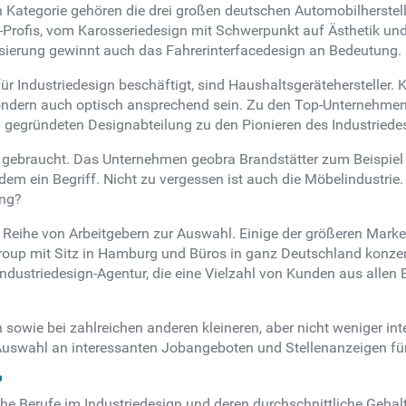
en Kategorie gehören die drei großen deutschen Automobilherste
gn-Profis, vom Karosseriedesign mit Schwerpunkt auf Ästhetik 
lisierung gewinnt auch das Fahrerinterfacedesign an Bedeutung.
 für Industriedesign beschäftigt, sind Haushaltsgeräteherstell
, sondern auch optisch ansprechend sein. Zu den Top-Unternehm
 gegründeten Designabteilung zu den Pionieren des Industriede
 gebraucht. Das Unternehmen geobra Brandstätter zum Beispiel i
edem ein Begriff. Nicht zu vergessen ist auch die Möbelindustri
ung?
ine Reihe von Arbeitgebern zur Auswahl. Einige der größeren Mark
roup mit Sitz in Hamburg und Büros in ganz Deutschland konzent
 Industriedesign-Agentur, die eine Vielzahl von Kunden aus allen
owie bei zahlreichen anderen kleineren, aber nicht weniger int
uswahl an interessanten Jobangeboten und Stellenanzeigen für 
?
sche Berufe im Industriedesign und deren durchschnittliche Geha