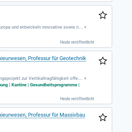
Europa und entwickeln innovative sowie nac
+
grochemikalien, Industriechemikalien
Heute veröffentlicht
nieurwesen, Professur für Geotechnik
ngsprojekt zur Vertikaltragfähigkeit offene
+
öD). Tätigkeitsschwerpunkte sind die nume
euung | Kantine | Gesundheitsprogramme |
n gehören die Planung und Durchführung von
enes ingenieurwissenschaftliches Studium
Heute veröffentlicht
Arbeitszeiten, Vermögenswirksamen Leistun
nieurwesen, Professur für Massivbau