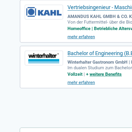
Vertriebsingenieur - Masch
AMANDUS KAHL GMBH & CO. KG
Von der Futtermittel- über die Bi
Homeoffice | Betriebliche Altersv
mehr erfahren
Bachelor of Engineering (B
Winterhalter Gastronom GmbH |
Im dualen Studium zum Bachelor 
riebliche Herausforderungen. Der
Vollzeit
|
+
weitere Benefits
owie Projektmanagement. Zudem h
mehr erfahren
n schließt du erfolgreich ab und
sowie gute Englischkenntnisse m
est, ist dieses Studium der perfe