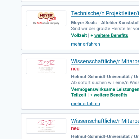
Technische/n Projektleiter
Meyer Seals - Alfelder Kunststo
Sind wir der größte Hersteller v
hhaltige Verpackungslösungen fü
Vollzeit
|
+
weitere Benefits
mehr erfahren
Wissenschaftliche/r Mitarb
Helmut-Schmidt-Universität / U
Ab sofort suchen wir eine/n Wiss
r Profile in kohäsiven Böden. D
Vermögenswirksame Leistungen | 
rische und experimentelle Geote
Teilzeit
|
+
weitere Benefits
Feld- und Laborversuchen sowie 
mehr erfahren
und gute Englischkenntnisse (mi
gen und einer gezielten Personal
Wissenschaftliche/r Mitarb
Helmut-Schmidt-Universität / U