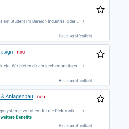
t ein Student im Bereich Industrial oder Pr
+
 und Microsoft Office mit? Sehr gute Engli
teil. Genieße flexible Arbeitszeiten und
Heute veröffentlicht
signlösungen und fördern deine persönlic
design
k ein. Wir bieten dir ein sechsmonatiges P
+
s, robuste und benutzerfreundliche Produk
 der Entwicklung ansprechender grafischer
Heute veröffentlicht
chs und deinen Aufgaben. Lass uns in einem
 unsere Mission zu deinen Zielen passt.
- & Anlagenbau
systeme, vor allem für die Elektronik-, T
+
+
weitere Benefits
Heute veröffentlicht