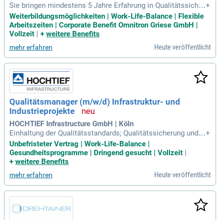
Sie bringen mindestens 5 Jahre Erfahrung in Qualitätssicher
+
ung und Qualitätsmanagement mit, idealerweise mit Kenntni
Weiterbildungsmöglichkeiten | Work-Life-Balance | Flexible
ssen in ISO 9001 und 13485. Ihre Expertise umfasst Entwick
Arbeitszeiten | Corporate Benefit Omnitron Griese GmbH |
lungs- und Produktionsprozesse aus der Qualitätsperspektiv
Vollzeit
|
+
weitere Benefits
e. Mit einem MINT-Background und einem Hochschulabschl
Heute veröffentlicht
mehr erfahren
uss arbeiten Sie selbstständig und zielorientiert. Ihre Servic
e-Mentalität sowie Resilienz zeichnen Sie aus. Als empathis
cher Teamplayer mit Durchsetzungsvermögen und diplomati
schem Geschick haben Sie auch umfassende Kenntnisse in
Word und Excel, während Know-how in Access von Vorteil i
st. Ihre Sprachkenntnisse in Deutsch (C2) und Englisch (C1)
Qualitätsmanager (m/w/d) Infrastruktur- und
ermöglichen Ihnen eine exzellente schriftliche Ausdruckswe
Industrieprojekte
ise in einem spannenden Wachstumsmarkt.
HOCHTIEF Infrastructure GmbH | Köln
Einhaltung der Qualitätsstandards; Qualitätssicherung und B
+
erichterstattung: Sie erstellen und überwachen Qualitätsdok
Unbefristeter Vertrag | Work-Life-Balance |
umentationen sowie die regelmäßige Berichterstattung über
Gesundheitsprogramme | Dringend gesucht | Vollzeit
|
Qualitätsleistungen und Abweichungen; Kontrolle der Einhal
+
weitere Benefits
tung von Qualitätsstandards
Heute veröffentlicht
mehr erfahren