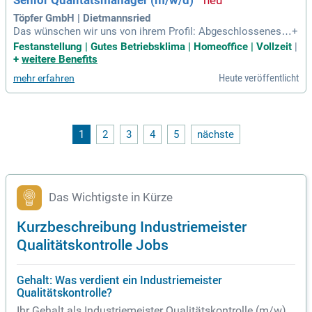
Senior Qualitätsmanager (m/w/d)
Töpfer GmbH | Dietmannsried
Das wünschen wir uns von ihrem Profil: Abgeschlossenes S
+
tudium im Bereich Lebensmitteltechnologie, Lebensmittelc
Festanstellung | Gutes Betriebsklima | Homeoffice | Vollzeit
|
hemie oder Lebensmittelwissenschaften; Mehr als 8 Jahre
+
weitere Benefits
Erfahrung im Bereich Qualitätsmanagement und Qualitätssi
Heute veröffentlicht
mehr erfahren
cherung; Kenntnisse der Standards
1
2
3
4
5
nächste
Das Wichtigste in Kürze
Kurzbeschreibung Industriemeister
Qualitätskontrolle Jobs
Gehalt: Was verdient ein Industriemeister
Qualitätskontrolle?
Ihr Gehalt als Industriemeister Qualitätskontrolle (m/w)