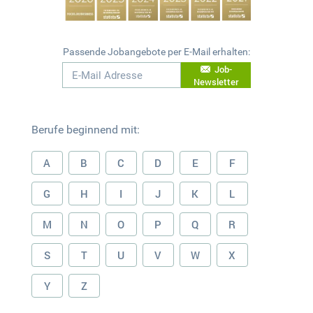
Passende Jobangebote per E-Mail erhalten:
Job-
Newsletter
Berufe beginnend mit:
A
B
C
D
E
F
G
H
I
J
K
L
M
N
O
P
Q
R
S
T
U
V
W
X
Y
Z