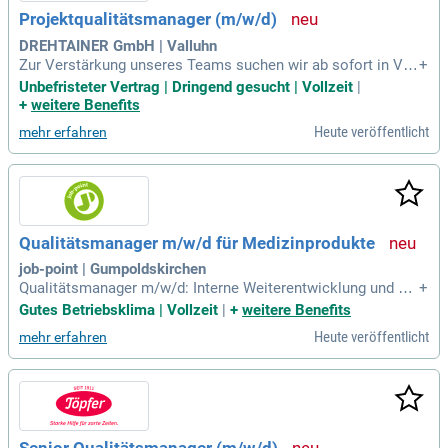
Projektqualitätsmanager (m/w/d)
DREHTAINER GmbH | Valluhn
Zur Verstärkung unseres Teams suchen wir ab sofort in Vol
+
lzeit einen Mitarbeiter als Projektqualitätsmanager (m/w/d).
Unbefristeter Vertrag | Dringend gesucht | Vollzeit
|
Die Stelle ist unbefristet.
+
weitere Benefits
Heute veröffentlicht
mehr erfahren
Qualitätsmanager m/w/d für Medizinprodukte
job-point | Gumpoldskirchen
Qualitätsmanager m/w/d: Interne Weiterentwicklung und Pfl
+
ege des QM-System gemäß ISO 13485, sowie Unterstützung
Gutes Betriebsklima | Vollzeit
|
+
weitere Benefits
bei der Aufrechterhaltung der Managementsysteme nach IS
Heute veröffentlicht
mehr erfahren
O 14001 und ISO 11135; Mitarbeit bei der Umsetzung der Anf
orderungen der Medical Device