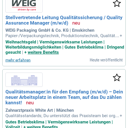
Stellvertretende Leitung Qualitätssicherung / Quality
Assurance Manager (m/w/d)
WEIG Packaging GmbH & Co. KG | Emskirchen
Papier-/Verpackungstechnik, Produktionstechnik, Qualitäts
+
management) oder eine vergleichbare technische Ausbildun
Weihnachtsgeld | Vermögenswirksame Leistungen |
g; Mehrjährige Erfahrung im Qualitätswesen, idealerweise in
Weiterbildungsmöglichkeiten | Gutes Betriebsklima | Dringend
der Karton-, Papier- oder Verpackungsindustrie; Erste Führun
gesucht
|
+
weitere Benefits
gserfahrung vorteilhaft
Heute veröffentlicht
mehr erfahren
Qualitätsmanager:in für den Empfang (m/w/d) – Dein
neuer Arbeitsplatz in einem Team, auf das Du zählen
kannst!
Zahnarztpraxis White Art | München
Qualitätsstandards; Du unterstützt das Praxisteam bei organ
+
isatorischen Aufgaben und stehst Kolleg:innen bei Fragen ru
Gutes Betriebsklima | Vermögenswirksame Leistungen |
nd um das Qualitätsmanagement beratend zur Seite; Zusam
Vollzeit
|
+
weitere Benefits