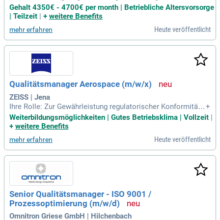
agement; Du trägst dazu bei, dass Pflege auf höchstem Nive
Gehalt 4350€ - 4700€ per month | Betriebliche Altersvorsorge
au gelingt – indem du Konzepte und Prozesse mitentwickel
| Teilzeit
|
+
weitere Benefits
st, die Bewohner:innen Sicherheit, Würde und Lebensqualitä
Heute veröffentlicht
mehr erfahren
t schenken.
Qualitätsmanager Aerospace (m/w/x)
ZEISS | Jena
Ihre Rolle: Zur Gewährleistung regulatorischer Konformitäte
+
n und hoher Produktqualitäten für das luftfahrttechnische U
Weiterbildungsmöglichkeiten | Gutes Betriebsklima | Vollzeit
|
mfeld, suchen wir einen erfahrenen Qualitätsmanager (m/w/
+
weitere Benefits
x) mit fundierter Expertise in Qualitätsstandards, wie z.B.
Heute veröffentlicht
mehr erfahren
Senior Qualitätsmanager - ISO 9001 /
Prozessoptimierung (m/w/d)
Omnitron Griese GmbH | Hilchenbach