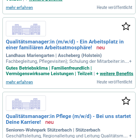
menarbeit im multiprofessionellen Team.
Heute veröffentlicht
mehr erfahren
Qualitätsmanager:in (m/w/d) - Ein Arbeitsplatz in
einer familiären Arbeitsatmosphäre!
Landhaus Mariengarten | Ascheberg (Holstein)
Fachbegleitung, Pflegevisiten); Schulung der Mitarbeiter:inn
+
en zu Themen des Qualitätsmanagements; Übernahme von i
Gutes Betriebsklima | Familienfreundlich |
nternen Qualitätsaudits und Evaluierung der Prozesse unser
Vermögenswirksame Leistungen | Teilzeit
|
+
weitere Benefits
er Einrichtung; Überwachung, Bewertung und Steuerung des
Heute veröffentlicht
mehr erfahren
Risikomanagements; Umsetzung
Qualitätsmanager:in Pflege (m/w/d) - Bei uns startet
Deine Karriere!
Senioren-Wohnpark Stützerbach | Stützerbach
Geschäftsleitung, Regionalleitung und Leitung Qualitätsman
+