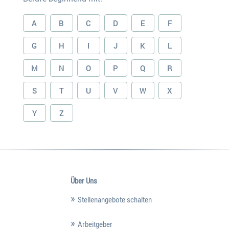
A
B
C
D
E
F
G
H
I
J
K
L
M
N
O
P
Q
R
S
T
U
V
W
X
Y
Z
Über Uns
Stellenangebote schalten
Arbeitgeber