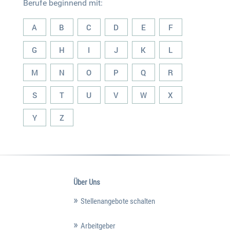
Berufe beginnend mit:
A
B
C
D
E
F
G
H
I
J
K
L
M
N
O
P
Q
R
S
T
U
V
W
X
Y
Z
Über Uns
Stellenangebote schalten
Arbeitgeber