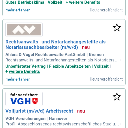
t du als Syndikusrechtsanwalt / Legal Counsel (m/w/d) Win
Gutes Betriebsklima | Vollzeit
|
+
weitere Benefits
dkraft die rechtliche Begleitung unserer Windenergieprojekt
Heute veröffentlicht
mehr erfahren
e – von der Planung über die Realisierung bis hin zum Repo
wering.
Rechtsanwalts- und Notarfachangestellte als
Notariatssachbearbeiter (m/w/d)
Ahlers & Vogel Rechtsanwälte PartG mbB | Bremen
Rechtsanwalts- und Notarfachangestellten als Notariatssac
+
hbearbeiter (m⁠/⁠w⁠/⁠d): Mit rund 45 Rechtsanwält*innen, 120 M
Unbefristeter Vertrag | Flexible Arbeitszeiten | Vollzeit
|
itarbeiter*innen und 6 Auszubildenden beraten wir an zwei S
+
weitere Benefits
tandorten nationale und internationale mittelständische Unt
Heute veröffentlicht
mehr erfahren
ernehmen in allen
Volljurist (m/w/d) Arbeitsrecht
VGH Versicherungen | Hannover
Profil: Abgeschlossenes rechtswissenschaftliches Studium
+