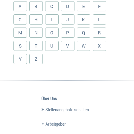
A
B
C
D
E
F
G
H
I
J
K
L
M
N
O
P
Q
R
S
T
U
V
W
X
Y
Z
Über Uns
Stellenangebote schalten
Arbeitgeber