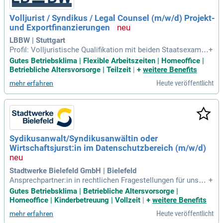
Volljurist / Syndikus / Legal Counsel (m/w/d) Projekt-
und Exportfinanzierungen
LBBW | Stuttgart
Profil: Volljuristische Qualifikation mit beiden Staatsexamin
+
a, jeweils mit mindestens der Note "befriedigend"; Ausgeprä
Gutes Betriebsklima | Flexible Arbeitszeiten | Homeoffice |
gtes Verständnis für betriebswirtschaftliche Zusammenhän
Betriebliche Altersvorsorge | Teilzeit
|
+
weitere Benefits
ge; Idealer Weise (erste) Berufserfahrung in der rechtlichen
Heute veröffentlicht
mehr erfahren
Begleitung von
Sydikusanwalt/Syndikusanwältin oder
Wirtschaftsjurst:in im Datenschutzbereich (m/w/d)
Stadtwerke Bielefeld GmbH | Bielefeld
Ansprechpartner:in in rechtlichen Fragestellungen für unser
+
e vielfältigen Geschäftsfelder; Relevante Gesetzesänderung
Gutes Betriebsklima | Betriebliche Altersvorsorge |
en, rechtlicher Rahmenbedingungen und Rechtsprechung so
Homeoffice | Kinderbetreuung | Vollzeit
|
+
weitere Benefits
wie Ableitung und Umsetzung erforderlicher Maßnahmen zu
Heute veröffentlicht
mehr erfahren
r Gewährleistung der Rechtskonformität