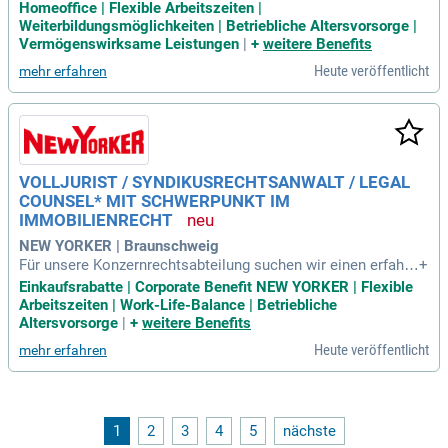
mit erstem und zweitem Staatsexamen mit dem Schwerpun
Homeoffice | Flexible Arbeitszeiten |
kt Arbeitsrecht; Fundierte Kenntnisse im Arbeits-, Personalv
Weiterbildungsmöglichkeiten | Betriebliche Altersvorsorge |
ertretungs- und Betriebsverfassungsrecht; Mehrjährige Erfah
Vermögenswirksame Leistungen
|
+
weitere Benefits
rung in der Gestaltung
Heute veröffentlicht
mehr erfahren
VOLLJURIST / SYNDIKUSRECHTSANWALT / LEGAL
COUNSEL* MIT SCHWERPUNKT IM
IMMOBILIENRECHT
NEW YORKER | Braunschweig
Für unsere Konzernrechtsabteilung suchen wir einen erfahre
+
nen Volljuristen / Syndikusrechtsanwalt* mit Schwerpunkt i
Einkaufsrabatte | Corporate Benefit NEW YORKER | Flexible
m Immobilienrecht, der perspektivisch eine zentrale Rolle in
Arbeitszeiten | Work-Life-Balance | Betriebliche
der rechtlichen Begleitung unserer nationalen und internatio
Altersvorsorge
|
+
weitere Benefits
nalen Filialexpansion
Heute veröffentlicht
mehr erfahren
1
2
3
4
5
nächste