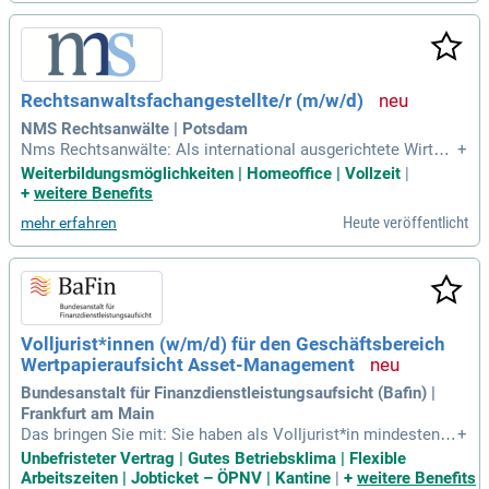
Rechtsanwaltsfachangestellte/r (m/w/d)
NMS Rechtsanwälte | Potsdam
Nms Rechtsanwälte: Als international ausgerichtete Wirtsc
+
haftskanzlei mit Hauptsitz in Potsdam liegen unsere Tätigk
Weiterbildungsmöglichkeiten | Homeoffice | Vollzeit
|
eitsschwerpunkte in den Bereichen des warenkreditversiche
+
weitere Benefits
rten Forderungsmanagements mit Schwerpunkt im internati
Heute veröffentlicht
mehr erfahren
onalen Handelsrecht, Transport
Volljurist*innen (w/m/d) für den Geschäftsbereich
Wertpapieraufsicht Asset-Management
Bundesanstalt für Finanzdienstleistungsaufsicht (Bafin) |
Frankfurt am Main
Das bringen Sie mit: Sie haben als Volljurist*in mindestens
+
ein "befriedigend" in beiden (Staats-) Prüfungen erreicht und
Unbefristeter Vertrag | Gutes Betriebsklima | Flexible
verfügen idealerweise über mehrjährige relevante Berufserfa
Arbeitszeiten | Jobticket – ÖPNV | Kantine
|
+
weitere Benefits