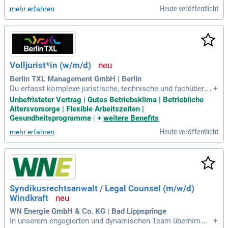
hrung als Volljurist*in im Finanzsektor, in der Rechtsberatun
Heute veröffentlicht
mehr erfahren
g im Bank
Volljurist*in (w/m/d)
Berlin TXL Management GmbH | Berlin
Du erfasst komplexe juristische, technische und fachübergr
+
eifende Sachverhalte schnell, arbeitest dich selbstständig in
Unbefristeter Vertrag | Gutes Betriebsklima | Betriebliche
neue Rechtsgebiete ein und entwickelst rechtssichere sowi
Altersvorsorge | Flexible Arbeitszeiten |
e praxisgerechte Lösungen.
Gesundheitsprogramme
|
+
weitere Benefits
Heute veröffentlicht
mehr erfahren
Syndikusrechtsanwalt / Legal Counsel (m/w/d)
Windkraft
WN Energie GmbH & Co. KG | Bad Lippspringe
In unserem engagierten und dynamischen Team übernimms
+