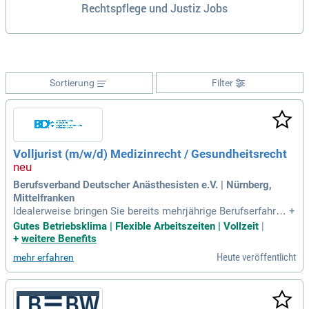
Rechtspflege und Justiz Jobs
Sortierung
Filter
Volljurist (m/w/d) Medizinrecht / Gesundheitsrecht
Berufsverband Deutscher Anästhesisten e.V. | Nürnberg,
Mittelfranken
Idealerweise bringen Sie bereits mehrjährige Berufserfahrun
+
g im Gesundheitswesen oder einem medizinnahen Umfeld
Gutes Betriebsklima | Flexible Arbeitszeiten | Vollzeit
|
mit, beispielsweise in einer Anwaltskanzlei, einem Krankenh
+
weitere Benefits
aus, einer Körperschaft des Gesundheitswesens, einer Kam
Heute veröffentlicht
mehr erfahren
mer, einem Berufsverband