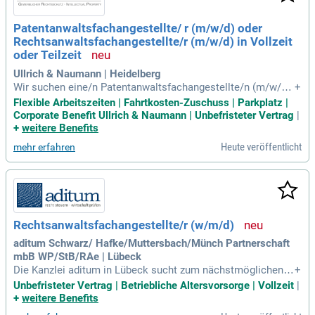
echtsanwaltsfachangestellte*r und idealerweise erste Beruf
serfahrung. Werde Teil unseres dynamischen Teams und unt
Patentanwaltsfachangestellte/ r (m/w/d) oder
erstütze uns im Zwangsvollstreckungsteam!
Rechtsanwaltsfachangestellte/r (m/w/d) in Vollzeit
oder Teilzeit
Ullrich & Naumann | Heidelberg
Wir suchen eine/n Patentanwaltsfachangestellte/n (m/w/d)
+
mit abgeschlossener Berufsausbildung und relevanter Erfah
Flexible Arbeitszeiten | Fahrtkosten-Zuschuss | Parkplatz |
rung im Patentbereich. Sie zeichnen sich durch selbstständi
Corporate Benefit Ullrich & Naumann | Unbefristeter Vertrag
|
ge, verantwortungsvolle und präzise Arbeitsweise aus. Sehr
+
weitere Benefits
gute Deutschkenntnisse (mind. C1) sowie solide Englischke
Heute veröffentlicht
mehr erfahren
nntnisse sind Voraussetzung. Zudem sollten Sie sicher im
Umgang mit MS-Office und idealerweise mit der Patentsoft
ware Pat Org vertraut sein. Attraktive Vorteile erwarten Sie:
Flexible Arbeitszeiten, 30 Tage Urlaub und mobile Arbeitsm
öglichkeiten. Profitieren Sie außerdem von kostenlosen Get
ränken im Büro und exklusiven Vergünstigungen über „Corp
Rechtsanwaltsfachangestellte/r (w/m/d)
orate Benefits“.
aditum Schwarz/ Hafke/Muttersbach/Münch Partnerschaft
mbB WP/StB/RAe | Lübeck
Die Kanzlei aditum in Lübeck sucht zum nächstmöglichen Z
+
eitpunkt eine/n Rechtsanwaltsfachangestellte/n (w/m/d). W
Unbefristeter Vertrag | Betriebliche Altersvorsorge | Vollzeit
|
ir bieten ein modernes und dynamisches Arbeitsumfeld, das
+
weitere Benefits
traditionell und zukunftsorientiert ist. Ideale Bewerber:innen