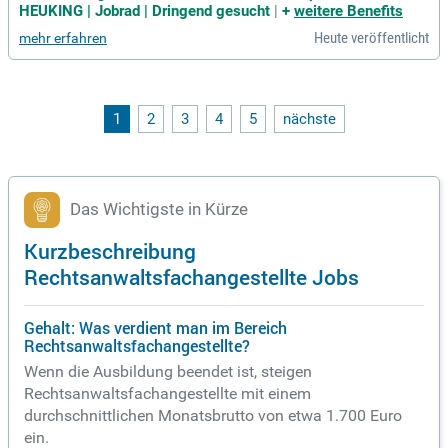
r gründlichen Einarbeitung sind Sie für die Mandantenbetreu
HEUKING | Jobrad | Dringend gesucht
|
+
weitere Benefits
ung, Fristenüberwachung sowie Aktenführung verantwortlic
Heute veröffentlicht
mehr erfahren
h. Zudem verfassen Sie Schriftsätze und Korrespondenz nac
h Diktat, stets präzise und fehlerfrei. Ihr Aufgabenbereich u
mfasst auch Dokumentenmanagement und die Abrechnung
nach RVG sowie Stundensatz. Darüber hinaus tragen Sie die
Verantwortung für Mahn- und Zwangsvollstreckungsverfahr
1
2
3
4
5
nächste
en. Eine abgeschlossene Ausbildung als Rechtsanwaltsfach
angestellte oder eine ähnliche Qualifikation sowie erste Erf
ahrungen in einer Kanzlei sind von Vorteil.
Das Wichtigste in Kürze
Kurzbeschreibung
Rechtsanwaltsfachangestellte Jobs
Gehalt: Was verdient man im Bereich
Rechtsanwaltsfachangestellte?
Wenn die Ausbildung beendet ist, steigen
Rechtsanwaltsfachangestellte mit einem
durchschnittlichen Monatsbrutto von etwa 1.700 Euro
ein.