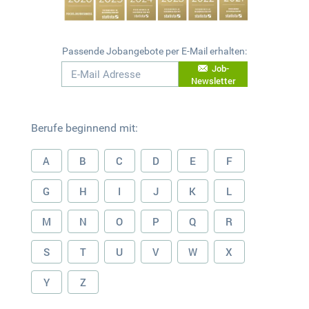
Passende Jobangebote per E-Mail erhalten:
Job-
Newsletter
Berufe beginnend mit:
A
B
C
D
E
F
G
H
I
J
K
L
M
N
O
P
Q
R
S
T
U
V
W
X
Y
Z