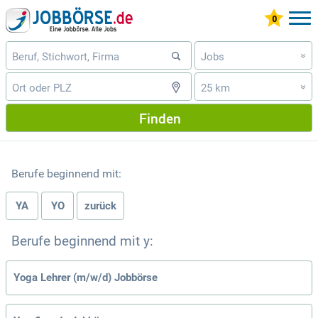
Jobs
»
25 km
»
Finden
Berufe beginnend mit:
YA
YO
zurück
Berufe beginnend mit y:
Yoga Lehrer (m/w/d) Jobbörse