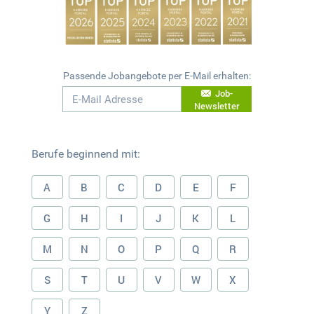
Passende Jobangebote per E-Mail erhalten:
Job-
Newsletter
Berufe beginnend mit:
A
B
C
D
E
F
G
H
I
J
K
L
M
N
O
P
Q
R
S
T
U
V
W
X
Y
Z