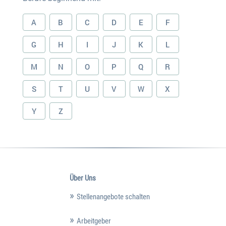
A
B
C
D
E
F
G
H
I
J
K
L
M
N
O
P
Q
R
S
T
U
V
W
X
Y
Z
Über Uns
Stellenangebote schalten
Arbeitgeber