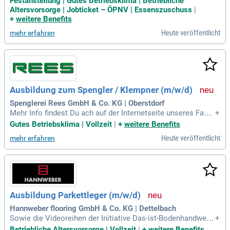
Festanstellung | Gutes Betriebsklima | Betriebliche
Altersvorsorge | Jobticket – ÖPNV | Essenszuschuss
|
+
weitere Benefits
Heute veröffentlicht
mehr erfahren
Ausbildung zum Spengler / Klempner (m/w/d)
Spenglerei Rees GmbH & Co. KG | Oberstdorf
Mehr Info findest Du ach auf der Internetseite unseres Fach
+
verbandes: www.haustechnikbayern.de. oder Du schaust Dir
Gutes Betriebsklima | Vollzeit
|
+
weitere Benefits
folgendes Youtube-Video an: Deine Ausbildung zum Klempn
Heute veröffentlicht
mehr erfahren
er / Spengler; Zeit zu starten.
Ausbildung Parkettleger (m/w/d)
Hannweber flooring GmbH & Co. KG | Dettelbach
Sowie die Videoreihen der Initiative Das-ist-Bodenhandwerk,
+
auf sozialen Netzwerken oder Youtube.
Betriebliche Altersvorsorge | Vollzeit
|
+
weitere Benefits