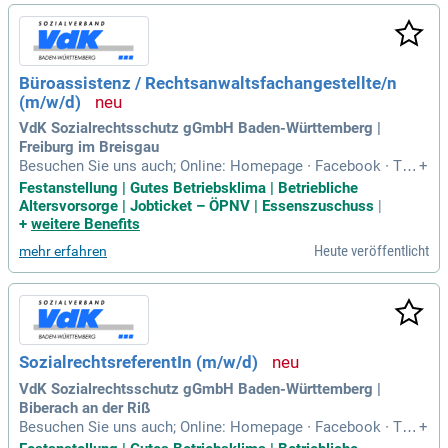
Büroassistenz / Rechtsanwaltsfachangestellte/n
(m/w/d)
VdK Sozialrechtsschutz gGmbH Baden-Württemberg |
Freiburg im Breisgau
Besuchen Sie uns auch; Online: Homepage ∙ Facebook ∙ Twi
+
tter ∙ Instagram ∙ Youtube.
Festanstellung | Gutes Betriebsklima | Betriebliche
Altersvorsorge | Jobticket – ÖPNV | Essenszuschuss
|
+
weitere Benefits
Heute veröffentlicht
mehr erfahren
SozialrechtsreferentIn (m/w/d)
VdK Sozialrechtsschutz gGmbH Baden-Württemberg |
Biberach an der Riß
Besuchen Sie uns auch; Online: Homepage ∙ Facebook ∙ Twi
+
tter ∙ Instagram ∙ Youtube.