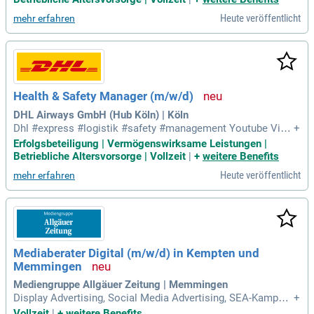
Heute veröffentlicht
mehr erfahren
Health & Safety Manager (m/w/d)
DHL Airways GmbH (Hub Köln) | Köln
Dhl #express #logistik #safety #management Youtube Vide
+
o.
Erfolgsbeteiligung | Vermögenswirksame Leistungen |
Betriebliche Altersvorsorge | Vollzeit
|
+
weitere Benefits
Heute veröffentlicht
mehr erfahren
Mediaberater Digital (m/w/d) in Kempten und
Memmingen
Mediengruppe Allgäuer Zeitung | Memmingen
Display Advertising, Social Media Advertising, SEA-Kampag
+
nen, In-App-Advertising, Youtube-Kampagnen und SEO-Proje
Vollzeit
|
+
weitere Benefits