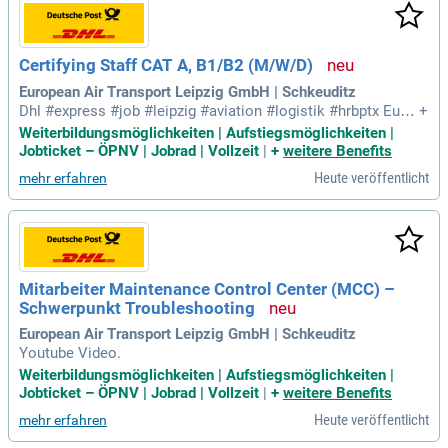
werbung via Workwise ist kinderleicht: In nur wenigen Minut
en und ohne Anschreiben kannst du dich bewerben und den
Status deiner Bewerbung live verfolgen. Nutze diese Chance
Certifying Staff CAT A, B1/B2 (M/W/D)
und werde Teil eines innovativen Teams!
European Air Transport Leipzig GmbH | Schkeuditz
Dhl #express #job #leipzig #aviation #logistik #hrbptx Euro
+
pean Air Transport Leipzig GmbH Youtube Video.
Weiterbildungsmöglichkeiten | Aufstiegsmöglichkeiten |
Jobticket – ÖPNV | Jobrad | Vollzeit
|
+
weitere Benefits
Heute veröffentlicht
mehr erfahren
Mitarbeiter Maintenance Control Center (MCC) –
Schwerpunkt Troubleshooting
European Air Transport Leipzig GmbH | Schkeuditz
Youtube Video.
Weiterbildungsmöglichkeiten | Aufstiegsmöglichkeiten |
Jobticket – ÖPNV | Jobrad | Vollzeit
|
+
weitere Benefits
Heute veröffentlicht
mehr erfahren