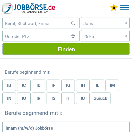
Jobs
»
25 km
»
Finden
Berufe beginnend mit:
IB
IC
ID
IF
IG
IH
IL
IM
IN
IO
IR
IS
IT
IU
zurück
Berufe beginnend mit i:
Imam (m/w/d) Jobbörse