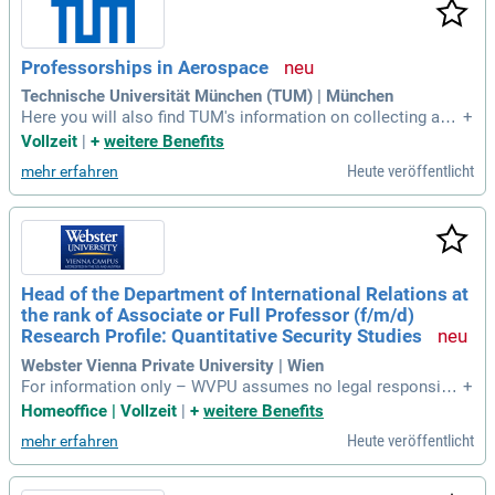
Professorships in Aerospace
Technische Universität München (TUM) | München
Here you will also find TUM's information on collecting and
+
processing personal data as part of the application proces
Vollzeit
|
+
weitere Benefits
s. Please submit your application by 20 September 2026 via
Heute veröffentlicht
mehr erfahren
the TUM recruitment portal: www.recruit.tum.de.
Head of the Department of International Relations at
the rank of Associate or Full Professor (f/m/d)
Research Profile: Quantitative Security Studies
Webster Vienna Private University | Wien
For information only – WVPU assumes no legal responsibili
+
ty:foreign researchers or scientists moving to Austria from
Homeoffice | Vollzeit
|
+
weitere Benefits
abroad may be eligible for tax benefits under applicable Aus
Heute veröffentlicht
mehr erfahren
trian tax regulations: Tax regulations Your application: Whe
n applying, please