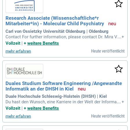
Research Associate (Wissenschaftliche*r
Mitarbeiter*in) - Molecular Child Psychiatry
Carl von Ossietzky Universität Oldenburg | Oldenburg
Contact For further information, please contact Dr. Mira Va
+
sileva (mira.vasileva@uni-oldenburg.de).
Vollzeit
|
+
weitere Benefits
Heute veröffentlicht
mehr erfahren
Duales Studium Software Engineering /Angewandte
Informatik an der DHSH in Kiel
Duale Hochschule Schleswig-Holstein (DHSH) | Kiel
Du hast den Wunsch, eine Karriere in der Welt der Informati
+
onstechnologie zu starten? Dann haben wir das perfekte An
Vollzeit
|
+
weitere Benefits
gebot für dich! Entdecke das duale Studium der Angewandte
Heute veröffentlicht
mehr erfahren
n Informatik /Software Engineering (Bachelor of Science).