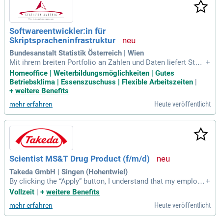
Softwareentwickler:in für
Skriptspracheninfrastruktur
Bundesanstalt Statistik Österreich | Wien
Mit ihrem breiten Portfolio an Zahlen und Daten liefert Stati
+
stik Austria als zentrale Informationsquelle die Grundlagen
Homeoffice | Weiterbildungsmöglichkeiten | Gutes
für eine faktenorientierte öffentliche Debatte und evidenzba
Betriebsklima | Essenszuschuss | Flexible Arbeitszeiten
|
sierte Entscheidungen in Gesellschaft, Politik und Wirtschaf
+
weitere Benefits
t.
Heute veröffentlicht
mehr erfahren
Scientist MS&T Drug Product (f/m/d)
Takeda GmbH | Singen (Hohentwiel)
By clicking the “Apply” button, I understand that my employ
+
ment application process with Takeda will commence and t
Vollzeit
|
+
weitere Benefits
hat the information I provide in my application will be proce
Heute veröffentlicht
mehr erfahren
ssed in line with Takeda’s Privacy Notice and Terms of Use.