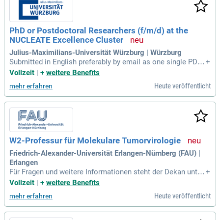
PhD or Postdoctoral Researchers (f/m/d) at the
NUCLEATE Excellence Cluster
Julius-Maximilians-Universität Würzburg | Würzburg
Submitted in English preferably by email as one single PDF
+
file to nucleate-cluster@uni-wuerzburg.de Please include: C
Vollzeit
|
+
weitere Benefits
over letter including a brief statement on your two preferred
Heute veröffentlicht
mehr erfahren
NUCLEATE laboratories in Würzburg and the rationale behin
d CV Contact information
W2-Professur für Molekulare Tumorvirologie
Friedrich-Alexander-Universität Erlangen-Nürnberg (FAU) |
Erlangen
Für Fragen und weitere Informationen steht der Dekan unter
+
med-dekanat@fau.de sehr gerne zur Verfügung.
Vollzeit
|
+
weitere Benefits
Heute veröffentlicht
mehr erfahren