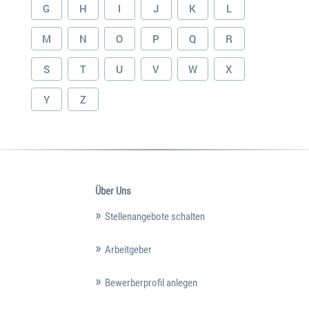
G
H
I
J
K
L
M
N
O
P
Q
R
S
T
U
V
W
X
Y
Z
Über Uns
Stellenangebote schalten
Arbeitgeber
Bewerberprofil anlegen