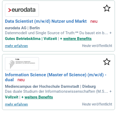
Data Scientist (m/w/d) Nutzer und Markt
eurodata AG | Berlin
Datenmodell und Single Source of Truth:** Du baust ein bela
+
stbares Datenmodell für Kanzlei- und Mandatsinformatione
Gutes Betriebsklima | Vollzeit
|
+
weitere Benefits
n auf. **Dashboarding und Reporting:** Du lieferst das KPI-S
Heute veröffentlicht
mehr erfahren
et für Steuerkreise und Roadmap-Entscheidungen.
Information Science (Master of Science) (m/w/d) -
dual
Mediencampus der Hochschule Darmstadt | Dieburg
Das duale Studium der Informationswissenschaften (M.Sc.)
+
an der h_da bietet eine ideale Kombination aus Theorie und
Vollzeit
|
+
weitere Benefits
Praxis. Studierende arbeiten parallel zu ihrem Studium in ein
Heute veröffentlicht
mehr erfahren
em Unternehmen, wodurch sie wertvolle Berufserfahrung sa
mmeln. Während der Vorlesungszeit erfolgt das Studium in
Vollzeit und umfasst reguläre Lehrveranstaltungen. Zusätzli