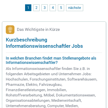
ch können individuelle Projekte in Kooperation mit Unterneh
men umgesetzt werden. Die Praxisphase im Bachelor sowie
1
2
3
4
5
nächste
das wissenschaftliche Praxisprojekt im Master sind direkt i
m Unternehmen integriert. Dabei wird die Abschlussarbeit a
uf ein für das Unternehmen relevantes Thema ausgerichtet,
was die Verbindung von Studium und Praxis optimal fördert.
Das Wichtigste in Kürze
Kurzbeschreibung
Informationswissenschaftler Jobs
In welchen Branchen findet man Stellenangebote als
Informationswissenschaftler?
Als Informationswissenschaftler finden Sie z.B. in
folgenden Arbeitsgebieten und Unternehmen Jobs:
Hochschulen, Forschungsinstituten, Softwarehäusern,
Pharmazie, Elektro, Fahrzeugbau,
Finanzdienstleistungen, Immobilien,
Rohstoffverarbeitung, Möbel, Dokumentationswesen,
Organisationsabteilungen, Medienwirtschaft,
Unternehmensberatung, Computer, Medien,