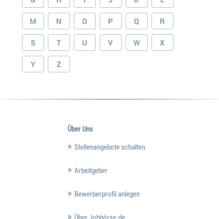
M
N
O
P
Q
R
S
T
U
V
W
X
Y
Z
Über Uns
Stellenangebote schalten
Arbeitgeber
Bewerberprofil anlegen
Über Jobbörse.de