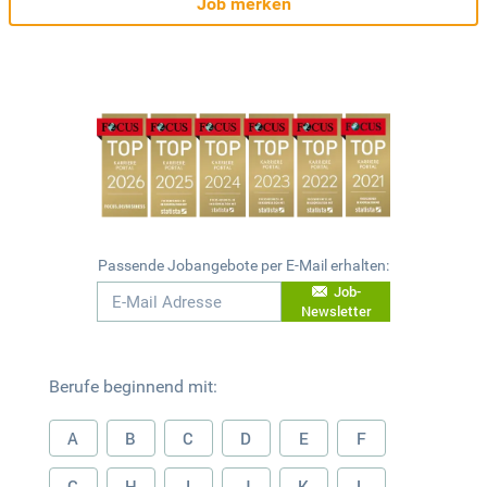
Job merken
Passende Jobangebote per E-Mail erhalten:
Job-
Newsletter
Berufe beginnend mit:
A
B
C
D
E
F
G
H
I
J
K
L