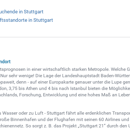
uchende in Stuttgart
sstandorte in Stuttgart
andort
prognosen in einer wirtschaftlich starken Metropole. Welche Gr
t? Nur sehr wenige! Die Lage der Landeshauptstadt Baden-Württe
aweit, denn - auf einer Europakarte genauer unter die Lupe gen
don, 3,75 bis Athen und 4 bis nach Istanbul bieten die Möglich
utschlands, Forschung, Entwicklung und eine hohes Maß an Leben
 Wasser oder zu Luft - Stuttgart fährt alle erdenklichen Transpor
oße Binnenhafen und der Flughafen mit seinen 60 Airlines und 1
ienennetz. So sorgt z. B. das Projekt „Stuttgart 21” durch de