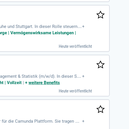
italmarkt.
he und Stuttgart. In dieser Rolle steuern S
+
ch. Sie optimieren die Ausführungsplanun
rsorge | Vermögenswirksame Leistungen |
Bauingenieurwesen oder Architektur sowie
eten Arbeitsplatz und einen Dienstwagen zur
Heute veröffentlicht
en, freuen wir uns auf Ihre Bewerbung!
agement & Statistik (m/w/d). In dieser Sch
+
eiterentwicklung Ihrer Mitarbeitenden. Sie
 | Vollzeit
|
+
weitere Benefits
chtigung von Markt- und Kundenbedürfnisse
Heute veröffentlicht
arktforschungsaktivitäten. Ihre Analysen
ynamischen Umfelds und gestalten Sie die
für die Camunda Plattform. Sie tragen Ver
+
ger Zusammenarbeit mit dem Technical Lead