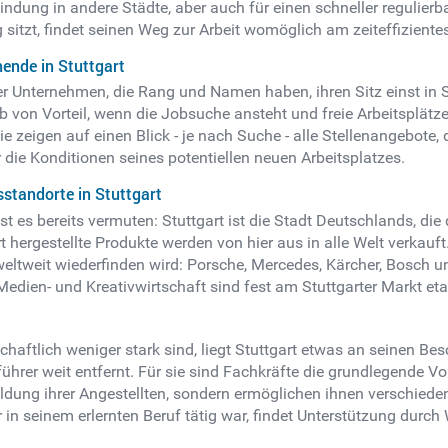
dung in andere Städte, aber auch für einen schneller regulierb
sitzt, findet seinen Weg zur Arbeit womöglich am zeiteffizientes
ende in Stuttgart
der Unternehmen, die Rang und Namen haben, ihren Sitz einst in
lb von Vorteil, wenn die Jobsuche ansteht und freie Arbeitsplä
Sie zeigen auf einen Blick - je nach Suche - alle Stellenangebote
die Konditionen seines potentiellen neuen Arbeitsplatzes.
standorte in Stuttgart
 es bereits vermuten: Stuttgart ist die Stadt Deutschlands, die 
 hergestellte Produkte werden von hier aus in alle Welt verkauft.
ltweit wiederfinden wird: Porsche, Mercedes, Kärcher, Bosch un
dien- und Kreativwirtschaft sind fest am Stuttgarter Markt etab
schaftlich weniger stark sind, liegt Stuttgart etwas an seinen B
sführer weit entfernt. Für sie sind Fachkräfte die grundlegende 
Bildung ihrer Angestellten, sondern ermöglichen ihnen verschiede
in seinem erlernten Beruf tätig war, findet Unterstützung durc