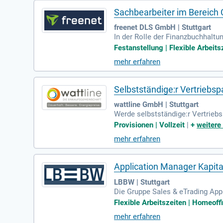
Sachbearbeiter im Bereich
freenet DLS GmbH | Stuttgart
In der Rolle der Finanzbuchhaltu
urch. Du kümmerst dich um Monat
Festanstellung | Flexible Arbeits
ion von Bankthemen wie Vollmach
mehr erfahren
und einen Zuschuss zum Deutsch
tnisse mit. Mit flexiblen Arbeit
n bewirb dich jetzt!
Selbstständige:r Vertriebsp
wattline GmbH | Stuttgart
Werde selbstständige:r Vertriebs
egionale und mittelständische U
Provisionen | Vollzeit
|
+
weitere
sowie ein Netzwerk im Umgang mi
mehr erfahren
n sind von Vorteil. Zudem bring
ig arbeitest, freuen wir uns auf 
Application Manager Kapit
LBBW | Stuttgart
Die Gruppe Sales & eTrading App
bindet Kapitalmarktgeschäft, IT
Flexible Arbeitszeiten | Homeoffi
pitalmarkt und digitale Handelsp
mehr erfahren
bile Systeme und effiziente Pro