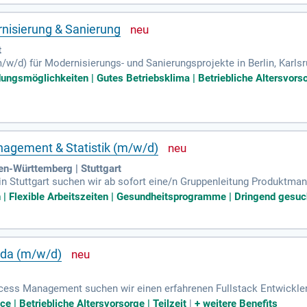
 bereichert das Team und stärkt unseren Erfolg im dynamischen Kap
rnisierung & Sanierung
t
/w/d) für Modernisierungs- und Sanierungsprojekte in Berlin, Karlsru
m Wohnungsbau und führen Bauleiter sowie Qualitätsmanager fachli
ildungsmöglichkeiten | Gutes Betriebsklima | Betriebliche Altersvo
hpartner für unsere Auftraggeber. Ein abgeschlossenes Studium im 
 erforderlich. Wir bieten eine attraktive Vergütung, einen unbefrist
hsetzungsvermögen und Begeisterung für Führungsaufgaben mitbring
agement & Statistik (m/w/d)
en-Württemberg | Stuttgart
n Stuttgart suchen wir ab sofort eine/n Gruppenleitung Produktman
e fachliche und disziplinarische Führung sowie die zielgerichtete W
Flexible Arbeitszeiten | Gesundheitsprogramme | Dringend gesucht
ktportfolio und entwickeln innovative Produktideen unter Berücksi
atengestützte Analyse und Steuerung der Produktmanagement- und M
hlungen für Unternehmensentscheidungen. Werden Sie Teil eines d
tiv mit!
nda (m/w/d)
ess Management suchen wir einen erfahrenen Fullstack Entwickler 
Eigenschaften und den langfristigen Erfolg dieser Plattform. In en
ce | Betriebliche Altersvorsorge | Teilzeit
|
+
weitere Benefits