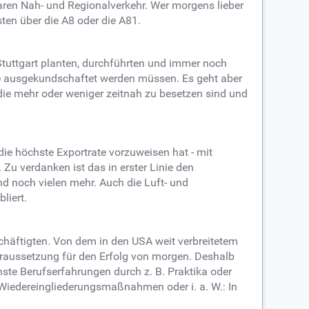
aren Nah- und Regionalverkehr. Wer morgens lieber
ten über die A8 oder die A81.
 Stuttgart planten, durchführten und immer noch
tze ausgekundschaftet werden müssen. Es geht aber
, die mehr oder weniger zeitnah zu besetzen sind und
die höchste Exportrate vorzuweisen hat - mit
 Zu verdanken ist das in erster Linie den
d noch vielen mehr. Auch die Luft- und
liert.
eschäftigten. Von dem in den USA weit verbreitetem
Voraussetzung für den Erfolg von morgen. Deshalb
nste Berufserfahrungen durch z. B. Praktika oder
h Wiedereingliederungsmaßnahmen oder i. a. W.: In