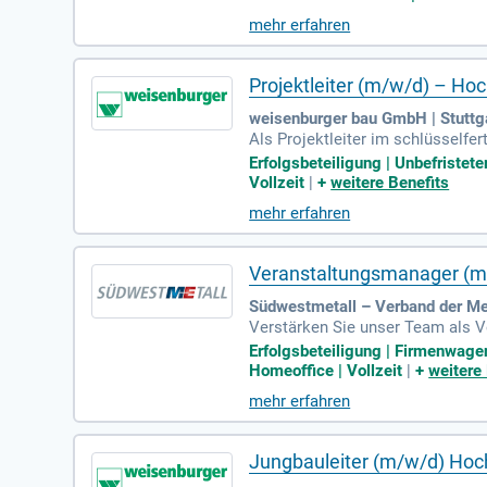
und Betriebseinheiten garantiere
mehr erfahren
Camunda-Plattform sowie die U
nd-Services in Java/Spring Boot 
ms zu werden!
Projektleiter (m/w/d) – H
weisenburger bau GmbH | Stuttg
Als Projektleiter im schlüsself
wirtschaftlich und technisch di
Erfolgsbeteiligung | Unbefristet
hrleistet die Betreuung aller Bet
Vollzeit
|
+
weitere Benefits
hen Fachrichtung, kombiniert mit
mehr erfahren
nstwagen sowie individuelle Wei
ntkompetenzen umfassend einzu
Veranstaltungsmanager (m
Südwestmetall – Verband der Meta
Verstärken Sie unser Team als V
tiven Kopf, der strategische Pla
Erfolgsbeteiligung | Firmenwagen
serer Veranstaltungen – vom Konz
Homeoffice | Vollzeit
|
+
weitere
ermanagement. Bringen Sie Ihre 
mehr erfahren
und gestalten Sie Events, die beg
Jungbauleiter (m/w/d) Ho