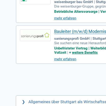
weisenburger bau GmbH | Stuttg
Die weisenburger-Gruppe, gegründe
ne Gesamtleistung von 500 Mio. 
Betriebliche Altersvorsorge | Ve
ich realisieren wir mehr als 3.0
mehr erfahren
Bauleitung und gewährleisten ei
oordination aller Gewerke veran
Bauleiter (m/w/d) Modernis
sanierungsprofi GmbH | Stuttgar
Sie suchen eine neue Herausforde
ptaufgaben umfassen die komplet
Unbefristeter Vertrag | Weiterb
ung. Für diese Position benötig
Vollzeit
|
+
weitere Benefits
hrung. Wir bieten Ihnen eine att
mehr erfahren
fördern wir Ihre Weiterentwicklu
orientierte Bauprojekte!
Allgemeines über Stuttgart als Wirtschafts