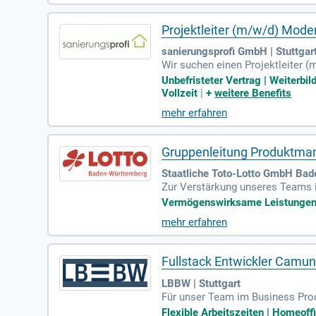
in Erfahrungen und Perspektiven
Projektleiter (m/w/d) Mode
sanierungsprofi GmbH | Stuttgar
Wir suchen einen Projektleiter (m
ie mehrere Sanierungsprojekte i
Unbefristeter Vertrag | Weiterb
g und sind der zentrale Ansprec
Vollzeit
|
+
weitere Benefits
mehrjährige Berufserfahrung sind
mehr erfahren
privaten Nutzung. Wenn Sie Durc
Gruppenleitung Produktman
Staatliche Toto-Lotto GmbH Bad
Zur Verstärkung unseres Teams i
lüsselposition übernehmen Sie di
Vermögenswirksame Leistungen | 
steuern strategisch unser Produ
mehr erfahren
n. Zudem verantworten Sie die d
liefern wichtige Handlungsempfe
Zukunft unseres Unternehmens ak
Fullstack Entwickler Camu
LBBW | Stuttgart
Für unser Team im Business Proc
antwortung für die technischen 
Flexible Arbeitszeiten | Homeoffi