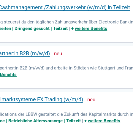
 Cashmanagement /Zahlungsverkehr (w/m/d) in Teilzeit
ng steuerst du den täglichen Zahlungsverkehr über Electronic Banki
sabschlüsse, einschließlich Zinsabgrenzungen von Tagesgeldern, un
zeiten | Dringend gesucht | Teilzeit
|
+
weitere Benefits
ten und Bürgschaften. Unsere Benefits umfassen mobiles Arbeiten,
land-Ticket. Du bringst eine abgeschlossene kaufmännische Ausb
szeiten und einem routinierten Umgang mit MS Office und SAP-FI bist
artner:in B2B (m/w/d)
partner:in B2B (m/w/d) und arbeite in Städten wie Stuttgart und Fran
nternehmen für unsere Einkaufsgemeinschaft zu gewinnen. Du verfü
 Benefits
t Gewerbe- und Industriekunden. Erfahrungen in der Energiebranch
st du Verkaufstalent, Verhandlungsgeschick und Kommunikationsstär
deine Bewerbung für eine eigenständige Tätigkeit!
almarktsysteme FX Trading (w/m/d)
lications der LBBW gestaltet die Zukunft des Kapitalmarkts durch i
 und Regulatorik mit einem klaren Fokus auf die Bedürfnisse der Ku
ce | Betriebliche Altersvorsorge | Teilzeit
|
+
weitere Benefits
rozesse stehen im Mittelpunkt unserer Expertise. Als interdisziplinä
zesse. Unsere enge Zusammenarbeit fördert zukunftsfähige Lösungen 