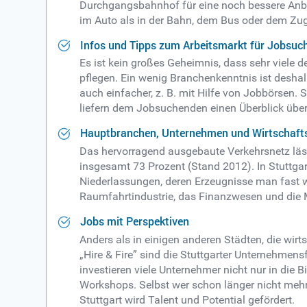
Durchgangsbahnhof für eine noch bessere Anbin
im Auto als in der Bahn, dem Bus oder dem Zug 
Infos und Tipps zum Arbeitsmarkt für Jobsuch
Es ist kein großes Geheimnis, dass sehr viele 
pflegen. Ein wenig Branchenkenntnis ist desha
auch einfacher, z. B. mit Hilfe von Jobbörsen. 
liefern dem Jobsuchenden einen Überblick über 
Hauptbranchen, Unternehmen und Wirtschafts
Das hervorragend ausgebaute Verkehrsnetz lässt
insgesamt 73 Prozent (Stand 2012). In Stuttgart
Niederlassungen, deren Erzeugnisse man fast we
Raumfahrtindustrie, das Finanzwesen und die Me
Jobs mit Perspektiven
Anders als in einigen anderen Städten, die wirt
„Hire & Fire” sind die Stuttgarter Unternehmen
investieren viele Unternehmer nicht nur in die 
Workshops. Selbst wer schon länger nicht mehr 
Stuttgart wird Talent und Potential gefördert.