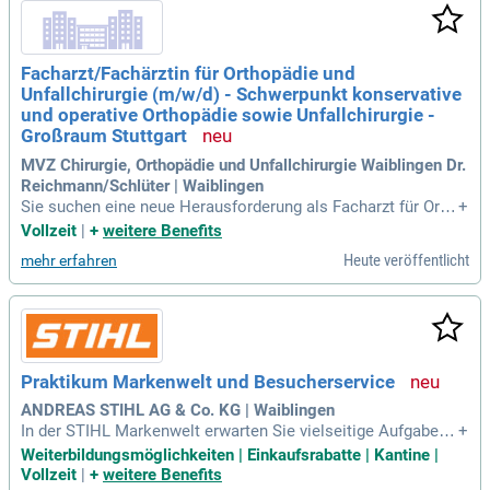
nteressieren sich dafür. Wir bieten Ihnen flexible Vertragsge
staltungen, sowohl in Teil- als auch Vollzeit, mit geregelten
Arbeitszeiten und ohne Nachtdienste. Nutzen Sie spannend
Facharzt/Fachärztin für Orthopädie und
e Entwicklungs- und Gestaltungsmöglichkeiten, um Ihre Fäh
Unfallchirurgie (m/w/d) - Schwerpunkt konservative
igkeiten auszubauen. Profitieren Sie von unserem deutschla
ndweiten Netzwerk renommierter Experten*innen und gestal
und operative Orthopädie sowie Unfallchirurgie -
ten Sie Ihre Karriere aktiv mit.
Großraum Stuttgart
MVZ Chirurgie, Orthopädie und Unfallchirurgie Waiblingen Dr.
Reichmann/Schlüter | Waiblingen
Sie suchen eine neue Herausforderung als Facharzt für Orth
+
opädie und Unfallchirurgie? Wir bieten Ihnen die Möglichkei
Vollzeit
|
+
weitere Benefits
t, operative und konservative Behandlungsmethoden in eine
Heute veröffentlicht
mehr erfahren
m dynamischen Team anzuwenden. Ideal wäre Erfahrung im
ambulanten Bereich oder das Interesse daran, mit einer pati
entenorientierten Haltung zu agieren. Profitieren Sie von flex
iblen Vertragsgestaltungen, geregelten Arbeitszeiten und sp
annenden Entwicklungsmöglichkeiten. Erweitern Sie Ihre Qu
alifikationen, wie Akupunktur oder Manuelle Therapie, und p
Praktikum Markenwelt und Besucherservice
rofitieren Sie von einem Netzwerk renommierter Experten. G
enießen Sie eine attraktive Vergütung und eine enge Bindun
ANDREAS STIHL AG & Co. KG | Waiblingen
g zu unseren Patienten.
In der STIHL Markenwelt erwarten Sie vielseitige Aufgaben,
+
darunter das Beantworten von Anfragen und die Organisatio
Weiterbildungsmöglichkeiten | Einkaufsrabatte | Kantine |
n von Abläufen. Sie bringen ein Studium in BWL, Touristik o
Vollzeit
|
+
weitere Benefits