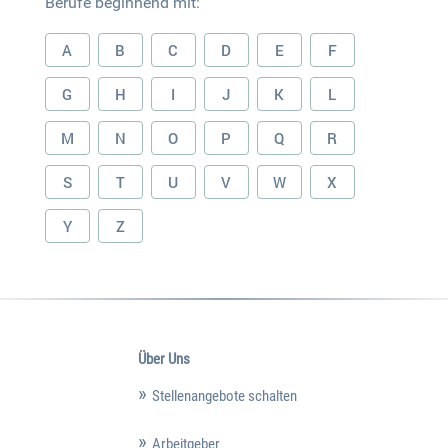
Berufe beginnend mit:
A
B
C
D
E
F
G
H
I
J
K
L
M
N
O
P
Q
R
S
T
U
V
W
X
Y
Z
Über Uns
Stellenangebote schalten
Arbeitgeber