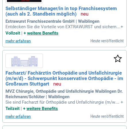
Selbständiger Manager/in in top Franchisesystem
(auch als 2. Standbein möglich)
Extrawurst Franchisezentrale GmbH | Waiblingen
Entdecken Sie die Vorteile von EXTRAWURST und sichern S
+
ie sich ein zweites Standbein ohne Ihr bestehendes Geschäf
Vollzeit
|
+
weitere Benefits
t aufzugeben. Unser kompaktes Konzept bietet Ihnen einfac
Heute veröffentlicht
mehr erfahren
he Prozesse, die leicht steuerbar sind. Dank innovativer Sch
ulungstools für Sie und Ihr Personal maximieren Sie Ihre unt
ernehmerischen Fähigkeiten. Wir unterstützen Sie vom erst
en Tag an mit praxisnahen Schulungen und kontinuierlichem
Support. EXTRAWURST bereitet Sie umfassend auf Ihren Erf
olg vor, einschließlich professionellem Marketing zur Eröffn
Facharzt/ Fachärztin Orthopädie und Unfallchirurgie
ung. Profitieren Sie von erprobten Prozessen und laufender
(m/w/d) - Schwerpunkt konservative Orthopädie - im
Beratung, während Sie Ihre Filiale entwickeln.
Großraum Stuttgart
MVZ Chirurgie, Orthopädie und Unfallchirurgie Waiblingen Dr.
Reichmann/Schlüter | Waiblingen
Sie sind Facharzt für Orthopädie und Unfallchirurgie (m/w/d)
+
mit einem Schwerpunkt auf konservative Behandlungsmeth
Teilzeit
|
+
weitere Benefits
oden? In einem Patienten*innenbezogenen Arbeitsumfeld ag
Heute veröffentlicht
mehr erfahren
ieren Sie professionell und gewinnend. Sie schätzen die Zus
ammenarbeit im Team und haben bereits Zusatzqualifikatio
nen wie Akupunktur oder Manuelle Therapie erworben oder i