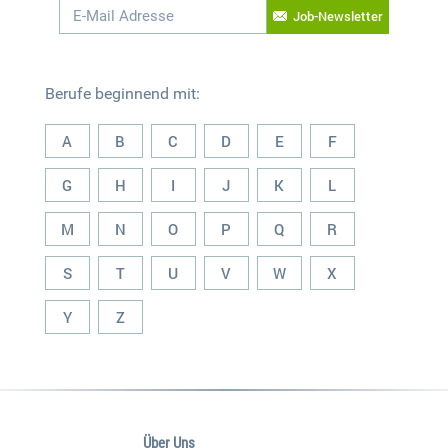
Job-Newsletter
Berufe beginnend mit:
A
B
C
D
E
F
G
H
I
J
K
L
M
N
O
P
Q
R
S
T
U
V
W
X
Y
Z
Über Uns