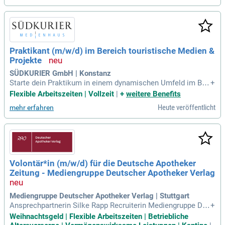
Praktikant (m/w/d) im Bereich touristische Medien &
Projekte
SÜDKURIER GmbH | Konstanz
Starte dein Praktikum in einem dynamischen Umfeld im Ber
+
eich BWL, Marketing oder Medienwissenschaften. Wir such
Flexible Arbeitszeiten | Vollzeit
|
+
weitere Benefits
en teamfähige und motivierte Talente mit exzellenten Deuts
Heute veröffentlicht
mehr erfahren
chkenntnissen, die eigenständig und sorgfältig arbeiten. Du
hast ein Gespür für Trends und liebst Social Media? Dann er
lebe spannende Einblicke in die digitale Vermarktung am Bo
densee! Nutze moderne Tools zur Content-Planung und Erfo
lgsmessung und arbeite flexibel, auch mobil. Vergütung von
bis zu 750 EUR brutto monatlich erwartet dich. Bei uns zählt
Volontär*in (m/w/d) für die Deutsche Apotheker
der Mensch – bewirb dich jetzt und gestalte die Zukunft mit!
Zeitung - Mediengruppe Deutscher Apotheker Verlag
Mediengruppe Deutscher Apotheker Verlag | Stuttgart
Ansprechpartnerin Silke Rapp Recruiterin Mediengruppe Deu
+
tscher Apotheker Verlag Maybachstr. 8 70469 Stuttgart ww
Weihnachtsgeld | Flexible Arbeitszeiten | Betriebliche
w.dav-medien.de.