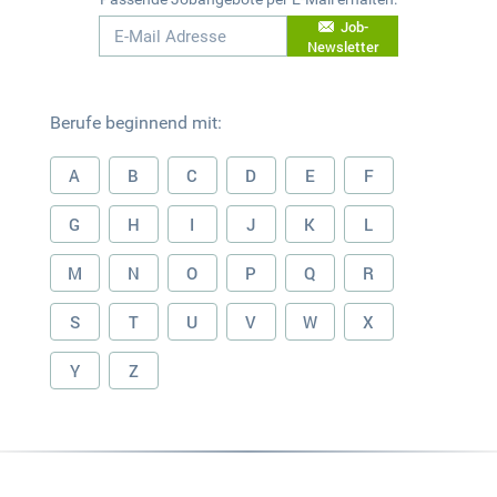
Job-
Newsletter
Berufe beginnend mit:
A
B
C
D
E
F
G
H
I
J
K
L
M
N
O
P
Q
R
S
T
U
V
W
X
Y
Z