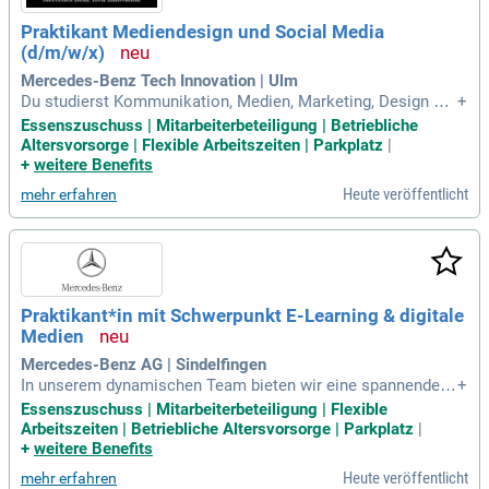
Praktikant Mediendesign und Social Media
(d/m/w/x)
Mercedes-Benz Tech Innovation | Ulm
Du studierst Kommunikation, Medien, Marketing, Design od
+
er einen vergleichbaren Studiengang. Du bringst erste prakti
Essenszuschuss | Mitarbeiterbeteiligung | Betriebliche
sche Erfahrungen im Bereich Kommunikation, Content Crea
Altersvorsorge | Flexible Arbeitszeiten | Parkplatz
|
tion oder Social Media mit.
+
weitere Benefits
Heute veröffentlicht
mehr erfahren
Praktikant*in mit Schwerpunkt E-Learning & digitale
Medien
Mercedes-Benz AG | Sindelfingen
In unserem dynamischen Team bieten wir eine spannende P
+
raktikumsstelle mit Fokus auf die Entwicklung von E-Learni
Essenszuschuss | Mitarbeiterbeteiligung | Flexible
ngs zu zukunftsrelevanten Themen. Du arbeitest kreativ im
Arbeitszeiten | Betriebliche Altersvorsorge | Parkplatz
|
Tech Academy Filmstudio mit, indem du Schulungsvideos d
+
weitere Benefits
rehst und schneidest. Zudem unterstützst du den Aufbau un
Heute veröffentlicht
mehr erfahren
d die Weiterentwicklung unserer internen Skillsplattform. De