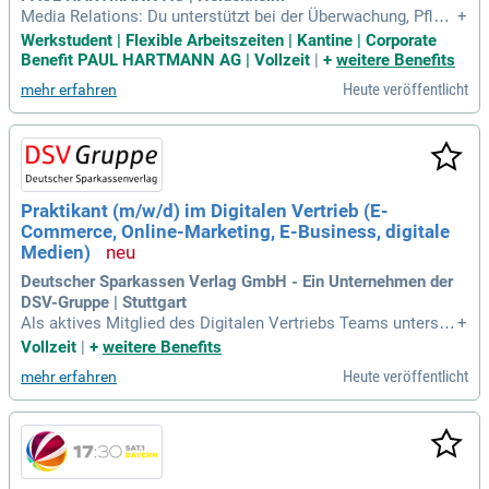
Media Relations: Du unterstützt bei der Überwachung, Pfleg
+
e und Dokumentation unserer Medienbeziehungen, ebenso
Werkstudent | Flexible Arbeitszeiten | Kantine | Corporate
wie bei der Beantwortung ausgewählter Medienanfragen.
Benefit PAUL HARTMANN AG | Vollzeit
|
+
weitere Benefits
Heute veröffentlicht
mehr erfahren
Praktikant (m/w/d) im Digitalen Vertrieb (E-
Commerce, Online-Marketing, E-Business, digitale
Medien)
Deutscher Sparkassen Verlag GmbH - Ein Unternehmen der
DSV-Gruppe | Stuttgart
Als aktives Mitglied des Digitalen Vertriebs Teams unterstü
+
tzen Sie die technische und fachliche Weiterentwicklung un
Vollzeit
|
+
weitere Benefits
serer Plattformen. Zu Ihren Aufgaben gehören das Manage
Heute veröffentlicht
mehr erfahren
ment von E-Commerce-Projekten sowie die Pflege des Kund
enportals und des Businessshops. Sie gewährleisten die Qu
alität der Inhalte nach definierten Standards und arbeiten en
g mit verschiedenen Fachbereichen und externen Partnern z
usammen. Ihre analytischen Fähigkeiten helfen Ihnen bei de
r Erstellung von Webkonzepten und Web Analytics Reports.