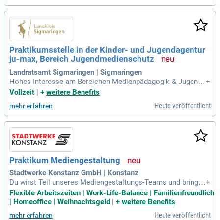
ine Ideen fließen in die Gestaltung von Workshop-Unterlage
n und Management-Präsentationen ein. Eine Recherche zu a
ktuellen Trendthemen wird ebenfalls Teil deiner Aufgaben s
ein. Die Position ist ab Oktober 2026 verfügbar, mit flexiblen
Startterminen, und setzt sichere Deutsch- und Englischkenn
Praktikumsstelle in der Kinder- und Jugendagentur
tnisse sowie MS Office-Kenntnisse voraus.
ju-max, Bereich Jugendmedienschutz
Landratsamt Sigmaringen | Sigmaringen
Hohes Interesse am Bereichen Medienpädagogik & Jugend
+
medienschutz. Grundlegende EDV Kenntnisse. Bereitschaft
Vollzeit
|
+
weitere Benefits
selbstständig zu arbeiten. Bereitschaft vor Schulklassen zu
Heute veröffentlicht
mehr erfahren
sprechen. Führerschein.
Praktikum Mediengestaltung
Stadtwerke Konstanz GmbH | Konstanz
Du wirst Teil unseres Mediengestaltungs-Teams und bringst
+
frischen Wind in unsere Projekte; Von Print bis digital – du s
Flexible Arbeitszeiten | Work-Life-Balance | Familienfreundlich
etzt Ideen in verschiedensten Medien um; Grafikdesign mit
| Homeoffice | Weihnachtsgeld
|
+
weitere Benefits
Spielraum: Kreative Lösungen innerhalb unseres Corporate
Heute veröffentlicht
mehr erfahren
Designs entwickeln