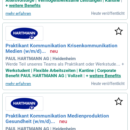
Altersvorsorge | Vermögenswirksame Leistungen | Kantine
|
+
weitere Benefits
Heute veröffentlicht
mehr erfahren
Praktikant Kommunikation Krisenkommunikation
Medien (w/m/d)...
PAUL HARTMANN AG | Heidenheim
Werde Teil unseres Teams als Praktikant oder Werkstudent
+
in der Unternehmenskommunikation (w/m/d) in Heidenhei
Werkstudent | Flexible Arbeitszeiten | Kantine | Corporate
m! Als führender Medizinproduktehersteller bieten wir dir di
Benefit PAUL HARTMANN AG | Vollzeit
|
+
weitere Benefits
e Möglichkeit, wertvolle Erfahrungen in der Kommunikation
Heute veröffentlicht
mehr erfahren
zu sammeln. Ab September unterstützen wir dich bei der Pr
oduktion von Texten, Bildern und Videos für unsere internen
und externen Kanäle. Du arbeitest an Projekten zur internen
Kommunikation, die Veränderungen und strategische Initiati
ven fördern. Zudem erhältst du Einblicke in die Finanz- und
Nachhaltigkeitsberichterstattung. Bewirb dich jetzt und gest
Praktikant Kommunikation Medienproduktion
alte unsere Kommunikation aktiv mit!
Gesundheit (w/m/d)...
PAUL HARTMANN AG | Heidenheim