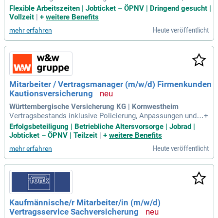
rung im Bereich Hinweisgeberschutz wünschenswert; Kennt
Flexible Arbeitszeiten | Jobticket – ÖPNV | Dringend gesucht |
nisse im Vergaberecht von Vorteil; Sehr gute Englischkennt
Vollzeit
|
+
weitere Benefits
nisse; Überdurchschnittliche Fähigkeit, komplexe rechtliche,
Heute veröffentlicht
mehr erfahren
wissenschaftliche,
Mitarbeiter / Vertragsmanager (m/w/d) Firmenkunden
Kautionsversicherung
Württembergische Versicherung KG | Kornwestheim
Vertragsbestands inklusive Policierung, Anpassungen und K
+
ündigungen, auch eigenständige Bearbeitung von komplexen
Erfolgsbeteiligung | Betriebliche Altersvorsorge | Jobrad |
Sachverhalten, wie z.B. die rechtliche Prüfung von gewünsch
Jobticket – ÖPNV | Teilzeit
|
+
weitere Benefits
ten Bürgschaftstexten; Erstellung, Änderung und Freigabe vo
Heute veröffentlicht
mehr erfahren
n Bürgschaften; Ansprechpartner
Kaufmännische/r Mitarbeiter/in (m/w/d)
Vertragsservice Sachversicherung