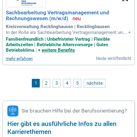
Sachbearbeitung Vertragsmanagement und
Rechnungswesen (m/w/d)
Kreisverwaltung Recklinghausen | Recklinghausen
In der Rolle als Sachbearbeitung Vertragsmanagement und
+
Rechnungswesen sorgen Sie für ein wirtschaftliches, rechts
Familienfreundlich | Unbefristeter Vertrag | Flexible
sicheres und transparentes Vertragsmanagement im Fachdi
Arbeitszeiten | Betriebliche Altersvorsorge | Gutes
enst Digitales & IT und unterstützen darüber hinaus die Bere
Betriebsklima
|
+
weitere Benefits
iche Beschaffung, Vergabe
Heute veröffentlicht
mehr erfahren
1
2
3
4
5
nächste
Sie brauchen Hilfe bei der Berufsorientierung?
Hier gibt es ausführliche Infos zu allen
Karrierethemen