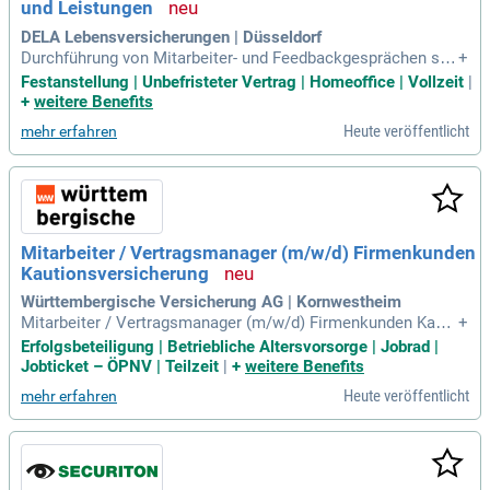
und Leistungen
DELA Lebensversicherungen | Düsseldorf
Durchführung von Mitarbeiter- und Feedbackgesprächen so
+
wie Begleitung von Beurteilungsprozessen von 10 Mitarbeit
Festanstellung | Unbefristeter Vertrag | Homeoffice | Vollzeit
|
enden; Recruiting und Onboarding: Mitwirkung bei der Perso
+
weitere Benefits
nalauswahl in Zusammenarbeit mit HR sowie Sicherstellun
Heute veröffentlicht
mehr erfahren
g einer strukturierten Einarbeitung
Mitarbeiter / Vertragsmanager (m/w/d) Firmenkunden
Kautionsversicherung
Württembergische Versicherung AG | Kornwestheim
Mitarbeiter / Vertragsmanager (m/w/d) Firmenkunden Kauti
+
onsversicherung: Kennziffer: 35155; Standort: Kornwesthei
Erfolgsbeteiligung | Betriebliche Altersvorsorge | Jobrad |
m: Aufgaben: Bearbeitung von Versicherungsanträgen, Vertr
Jobticket – ÖPNV | Teilzeit
|
+
weitere Benefits
agsprüfungen und Risikobewertungen in der Kautionsversic
Heute veröffentlicht
mehr erfahren
herung; Selbstständige Verwaltung