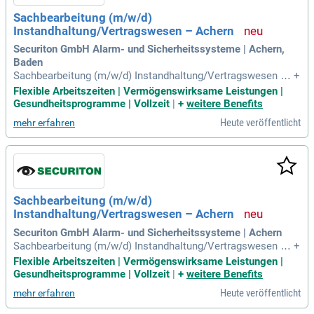
Sachbearbeitung (m/w/d)
Instandhaltung/Vertragswesen – Achern
Securiton GmbH Alarm- und Sicherheitssysteme | Achern,
Baden
Sachbearbeitung (m/w/d) Instandhaltung/Vertragswesen –
+
Achern: Referenznummer: 2026-36. Ihre Aufgaben: Sie übern
Flexible Arbeitszeiten | Vermögenswirksame Leistungen |
ehmen vielseitige kaufmännische und organisatorische Auf
Gesundheitsprogramme | Vollzeit
|
+
weitere Benefits
gaben im Bereich Instandhaltung und Vertragswesen.
Heute veröffentlicht
mehr erfahren
Sachbearbeitung (m/w/d)
Instandhaltung/Vertragswesen – Achern
Securiton GmbH Alarm- und Sicherheitssysteme | Achern
Sachbearbeitung (m/w/d) Instandhaltung/Vertragswesen –
+
Achern: Referenznummer: 2026-36. Sie übernehmen vielseiti
Flexible Arbeitszeiten | Vermögenswirksame Leistungen |
ge kaufmännische und organisatorische Aufgaben im Berei
Gesundheitsprogramme | Vollzeit
|
+
weitere Benefits
ch Instandhaltung und Vertragswesen.
Heute veröffentlicht
mehr erfahren