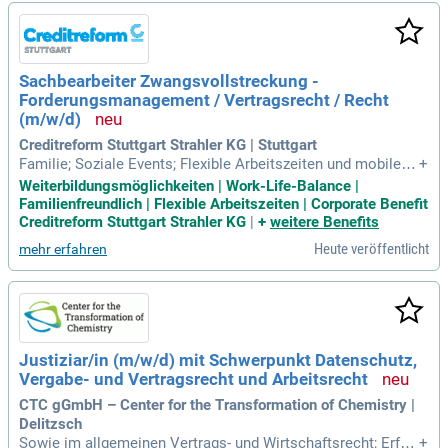
Sachbearbeiter Zwangsvollstreckung -
Forderungsmanagement / Vertragsrecht / Recht
(m/w/d)
Creditreform Stuttgart Strahler KG | Stuttgart
Familie; Soziale Events; Flexible Arbeitszeiten und mobiles
+
Arbeiten; Wasser, Kaffee und Tee kostenlos; Ein moderner, e
Weiterbildungsmöglichkeiten | Work-Life-Balance |
rgonomischer, klimatisierter Arbeitsplatz im Zentrum von St
Familienfreundlich | Flexible Arbeitszeiten | Corporate Benefit
uttgart; Gesundes Arbeiten und viele Mitarbeiterbenefits (m/
Creditreform Stuttgart Strahler KG
|
+
weitere Benefits
w/d), Corporate
Heute veröffentlicht
mehr erfahren
Justiziar/in (m/w/d) mit Schwerpunkt Datenschutz,
Vergabe- und Vertragsrecht und Arbeitsrecht
CTC gGmbH – Center for the Transformation of Chemistry |
Delitzsch
Sowie im allgemeinen Vertrags- und Wirtschaftsrecht; Erfah
+