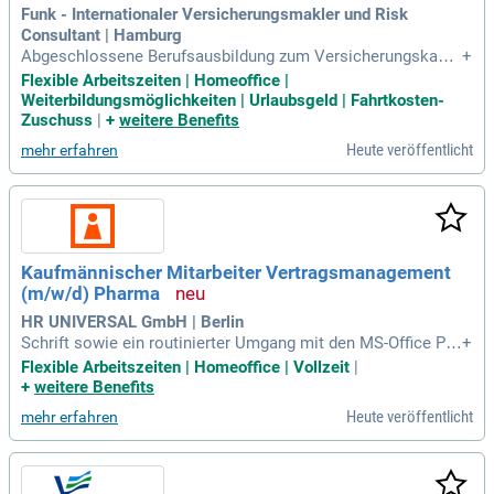
Funk - Internationaler Versicherungsmakler und Risk
Consultant | Hamburg
Abgeschlossene Berufsausbildung zum Versicherungskauf
+
mann/-frau (m/w/d) oder vergleichbar; Idealerweise verfüge
Flexible Arbeitszeiten | Homeoffice |
n Sie über erste Erfahrungen im Bereich der industriellen od
Weiterbildungsmöglichkeiten | Urlaubsgeld | Fahrtkosten-
er gewerblichen Versicherung (technische Versicherung); Si
Zuschuss
|
+
weitere Benefits
e bringen eine strukturierte Arbeitsweise
Heute veröffentlicht
mehr erfahren
Kaufmännischer Mitarbeiter Vertragsmanagement
(m/w/d) Pharma
HR UNIVERSAL GmbH | Berlin
Schrift sowie ein routinierter Umgang mit den MS-Office Pro
+
grammen; SAP Kenntnisse von Vorteil; Ein souveränes Auftr
Flexible Arbeitszeiten | Homeoffice | Vollzeit
|
eten, Kommunikationsfähigkeit sowie eine sorgfältige Arbei
+
weitere Benefits
tsweise runden Ihr Profil ab.
Heute veröffentlicht
mehr erfahren