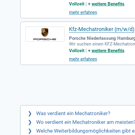
atzleistungen. Zu deinen Aufgabe
Vollzeit
|
+
weitere Benefits
Du bringst eine anerkannte Beruf
mehr erfahren
chaft zu Schichtarbeit. Du profi
ße eine ausgewogene Work-Life-
Kfz-Mechatroniker (m/w/d)
Porsche Niederlassung Hambur
Wir suchen einen KFZ-Mechatroni
en in der Diagnose, Elektrik/El
Vollzeit
|
+
weitere Benefits
er nicht zwingend erforderlich. A
mehr erfahren
mit einem klaren Fokus auf Quali
uf deine Arbeit zu sein.
Was verdient ein Mechatroniker?
Wo verdient ein Mechatroniker am meisten
Welche Weiterbildungsmöglichkeiten gibt e