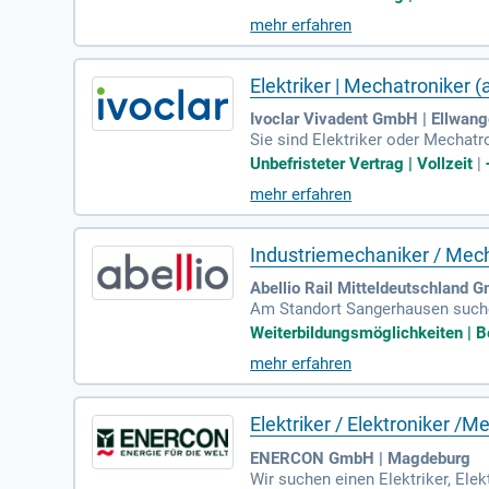
higkeit und Flexibilität zeichne
mehr erfahren
ichenmechaniker:innen sind ebenf
b dich jetzt und werde Teil unse
Elektriker | Mechatroniker (
Ivoclar Vivadent GmbH | Ellwang
Sie sind Elektriker oder Mechat
Betriebstechnik und Instandhalt
Unbefristeter Vertrag | Vollzeit
|
3.700 Mitarbeitenden. Wir biete
mehr erfahren
ntnisse sind erforderlich, Engli
e Innovationen!
Industriemechaniker / Mec
Abellio Rail Mitteldeutschland
Am Standort Sangerhausen suche
erkstatt. In dieser Position sin
Weiterbildungsmöglichkeiten | Be
ährleisten. Zu Ihren Aufgaben g
mehr erfahren
hen unsere moderne Radsatzdreh
ung in einem einschlägigen Beruf
Elektriker / Elektroniker /
ENERCON GmbH | Magdeburg
Wir suchen einen Elektriker, Ele