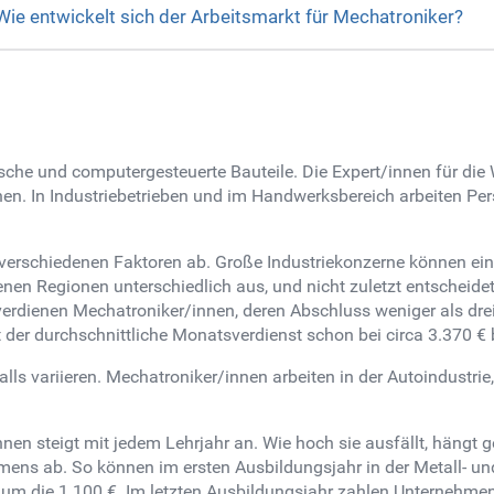
 Wie entwickelt sich der Arbeitsmarkt für Mechatroniker?
sche und computergesteuerte Bauteile. Die Expert/innen für di
en. In Industriebetrieben und im Handwerksbereich arbeiten Pe
erschiedenen Faktoren ab. Große Industriekonzerne können einen
enen Regionen unterschiedlich aus, und nicht zuletzt entscheid
erdienen Mechatroniker/innen, deren Abschluss weniger als drei 
 der durchschnittliche Monatsverdienst schon bei circa 3.370 € 
ls variieren. Mechatroniker/innen arbeiten in der Autoindustrie,
en steigt mit jedem Lehrjahr an. Wie hoch sie ausfällt, hängt 
ens ab. So können im ersten Ausbildungsjahr in der Metall- und
s um die 1.100 €. Im letzten Ausbildungsjahr zahlen Unternehme