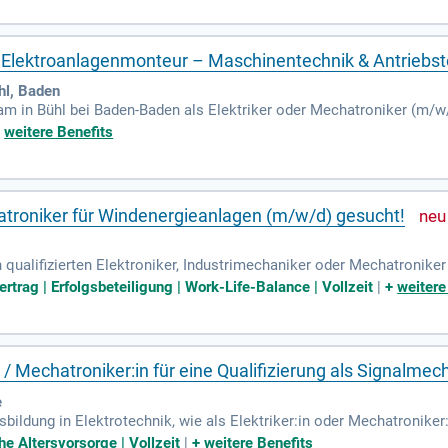
gst eine abgeschlossene Ausbildung sowie idealerweise eine Weiterb
s engagierten Teams!
 / Elektroanlagenmonteur – Maschinentechnik & Antriebs
l, Baden
m in Bühl bei Baden-Baden als Elektriker oder Mechatroniker (m/w/d
tplänen und verkabeln Schaltschränke. Sie bereiten selbstständig 
+
weitere Benefits
 zur reibungslosen Funktion. Bei Störungen identifizieren Sie Män
m Kunden vor Ort. Darüber hinaus fertigen Sie benötigte Teile nac
ben Sie sich jetzt und werden Sie Teil eines dynamischen Teams!
atroniker für Windenergieanlagen (m/w/d) gesucht!
n qualifizierten Elektroniker, Industrimechaniker oder Mechatronik
eiheit sind unerlässlich, um in luftiger Höhe sicher arbeiten zu kön
ertrag | Erfolgsbeteiligung | Work-Life-Balance | Vollzeit
|
+
weitere
Anreise zu verschiedenen Einsatzorten. Technisches Verständnis und
chnologien Schritt zu halten. Ein freundliches, sicheres Auftreten 
ln. Wenn du ein Teamplayer bist, der Herausforderungen annimmt, fr
in / Mechatroniker:in für eine Qualifizierung als Signalmec
e
ildung in Elektrotechnik, wie als Elektriker:in oder Mechatroniker:
hen stattfindet. Die Arbeit im Freien, insbesondere im Gleisbereich, 
che Altersvorsorge | Vollzeit
|
+
weitere Benefits