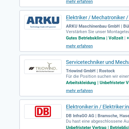
mehr erfahren
ung ist bei uns gefragt. Du brin
n Minuten und werde Teil unsere
Elektriker / Mechatroniker
ARKU Maschinenbau GmbH | Büh
Verstärken Sie unser Montagetea
elektrische Anlagen gemäß Schal
Gutes Betriebsklima | Vollzeit
|
etreuen den gesamten Prozess bis
mehr erfahren
an unseren Anlagen als auch bei
nden zeitnah zu bedienen. Bewer
Servicetechniker und Mech
Triowind GmbH | Rostock
Für die Position suchen wir eine
öhentauglichkeit und Schwindelfr
Arbeitskleidung | Unbefristeter V
er C1E ermöglicht eine flexible 
mehr erfahren
ng sind wichtig, um mit neuen Te
hnische Inhalte klar zu vermitte
Elektroniker:in / Elektriker:
DB InfraGO AG | Bramsche, Has
Du hast eine abgeschlossene Ausb
Rufbereitschaft, die alle 4-5 Woc
Unbefristeter Vertrag | Betriebli