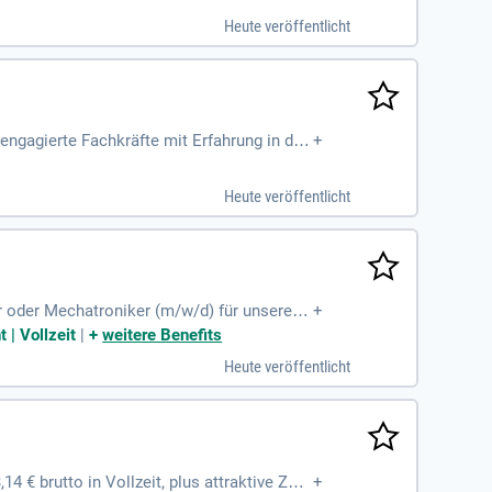
werbungen von Signalmechaniker:innen und We
Heute veröffentlicht
nnen die gleichen Chancen zu bieten – bewir
ngagierte Fachkräfte mit Erfahrung in der
+
kt zu unserem innovativen Unternehmen mit
attraktive Benefits. Sehr gute Deutschken
Heute veröffentlicht
en Sie gemeinsam mit uns die Zukunft dental
 oder Mechatroniker (m/w/d) für unsere W
+
 die Fahrsicherheit und Laufqualität zu gew
 | Vollzeit
|
+
weitere Benefits
n Ihrer Arbeiten. Sie bedienen und überwac
Heute veröffentlicht
rameter an. Eine abgeschlossene Ausbild
eil unseres engagierten Teams!
 € brutto in Vollzeit, plus attraktive Zus
+