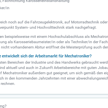
, Fachrichtung Karosserieinstandhaltung
ker/in
ich noch auf die Fahrzeugelektronik, auf Motorradtechnik oder 
werpunkt System- und Hochvolttechnik stark nachgefragt.
nen beispielsweise mit einem Hochschulabschluss als Mechatron
dung als Karosseriebaumeister/in oder als Techniker/in der Fa
 Bei nicht vorhandenem Abitur eröffnet die Meisterprüfung auch d
e entwickelt sich der Arbeitsmarkt für Mechatroniker?
sten Bereichen der Industrie und des Handwerks gebraucht werde
nd aktuell und auch in Zukunft Arbeitsbereiche mit guten Jobau
ruf Mechatroniker außerdem gut geeignet, um sich gemäß den eig
 auch in den kommenden Jahrzehnten mit einer abwechslungsreich
 rechnen.
ung?