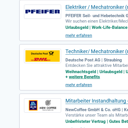
Elektriker / Mechatroniker 
PFEIFER Seil- und Hebetechni
Wir suchen einen Elektriker/Me
Hauptaufgaben umfassen Diagnos
Urlaubsgeld | Work-Life-Balance 
erheitsprüfungen nach DGUV Vors
mehr erfahren
itteln und kundenspezifischen S
zur Dokumentation Ihrer Arbeite
ersuche und Optimierungen. Bewe
Techniker/ Mechatroniker 
Deutsche Post AG | Straubing
Entdecken Sie attraktive Mitarbe
Als Betriebstechniker sind Ihre 
Weihnachtsgeld | Urlaubsgeld | Un
h und beheben Störungen, währen
+
weitere Benefits
erstützen die Aufsichten fachlich
mehr erfahren
urch die Durchführung von VDE-M
Mitarbeiter Instandhaltung 
NewCoffee GmbH & Co. oHG | K
Verstärke unser Team als Mitarbe
triker oder Mechatroniker (m/w/
Unbefristeter Vertrag | Gutes Be
hne Frist und starte mit uns in 