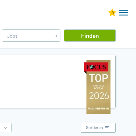
Finden
Jobs
»
e
Sortieren