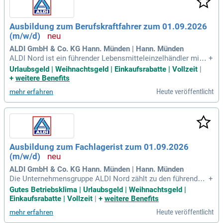
Ausbildung zum Berufskraftfahrer zum 01.09.2026
(m/w/d)
ALDI GmbH & Co. KG Hann. Münden | Hann. Münden
ALDI Nord ist ein führender Lebensmitteleinzelhändler mit ü
+
ber 110 Jahren Tradition im Discount-Prinzip. Unsere Missio
Urlaubsgeld | Weihnachtsgeld | Einkaufsrabatte | Vollzeit
|
n sorgt dafür, dass Menschen jederzeit qualitativ hochwerti
+
weitere Benefits
ge Produkte zu niedrigen Preisen erhalten. Wir setzen auf ei
Heute veröffentlicht
mehr erfahren
n einfaches Einkaufserlebnis, das für Kundinnen und Kunden
unkompliziert gestaltet ist. Täglich engagieren wir uns, um i
nnovative Lösungen zu entwickeln und unser Angebot zu op
timieren. Mit rund 5.500 Filialen in 8 europäischen Ländern
und über 90.000 Mitarbeitenden schreiben wir kontinuierlich
Erfolgsgeschichte. Vertrauen Sie auf ALDI Nord für frische
Ausbildung zum Fachlagerist zum 01.09.2026
Produkte und erstklassigen Service!
(m/w/d)
ALDI GmbH & Co. KG Hann. Münden | Hann. Münden
Die Unternehmensgruppe ALDI Nord zählt zu den führenden
+
Lebensmitteleinzelhändlern in Europa und blickt auf über 11
Gutes Betriebsklima | Urlaubsgeld | Weihnachtsgeld |
0 Jahre Tradition zurück. ALDI hat das Discount-Prinzip erfu
Einkaufsrabatte | Vollzeit
|
+
weitere Benefits
nden und bietet qualitativ hochwertige Produkte zu niedrige
Heute veröffentlicht
mehr erfahren
n Preisen. Unser Ziel ist es, den Kunden überall und jederzei