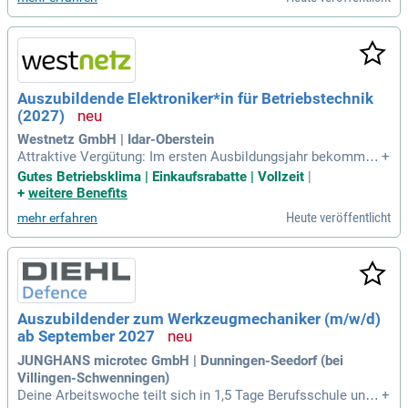
Du von uns befristet
Auszubildende Elektroniker*in für Betriebstechnik
(2027)
Westnetz GmbH | Idar-Oberstein
Attraktive Vergütung: Im ersten Ausbildungsjahr bekommst
+
Du eine tarifgebundene Brutto-Ausbildungsvergütung von 1.
Gutes Betriebsklima | Einkaufsrabatte | Vollzeit
|
386 Euro, im vierten Jahr bis 1.688 Euro; Perspektive nach d
+
weitere Benefits
er Ausbildung: Nach Deiner erfolgreichen Ausbildung wirst
Heute veröffentlicht
mehr erfahren
Du von uns befristet
Auszubildender zum Werkzeugmechaniker (m/w/d)
ab September 2027
JUNGHANS microtec GmbH | Dunningen-Seedorf (bei
Villingen-Schwenningen)
Deine Arbeitswoche teilt sich in 1,5 Tage Berufsschule und
+