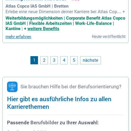
Atlas Copco IAS GmbH | Bretten
Erlebe eine neue Dimension deiner Karriere bei Atlas Copc
+
o, einem führenden Industrieunternehmen mit über 50.000 M
Weiterbildungsmöglichkeiten | Corporate Benefit Atlas Copco
itarbeitenden weltweit. Werde Teil eines vielfältigen, internat
IAS GmbH | Flexible Arbeitszeiten | Work-Life-Balance |
ionalen Teams und wachse über dich hinaus. Unsere Divisio
Kantine
|
+
weitere Benefits
n Industrielle Montagelösungen (IAS) in Bretten bietet innov
Heute veröffentlicht
mehr erfahren
ative Lösungen für industrielle Fügetechnologien. Mit Schw
erpunkten in Klebe- und Stanzniettechnik sowie visueller Qu
alitätsprüfung setzen wir Maßstäbe. Unter dem Motto „Verb
indungen, die halten“ arbeiten wir eng mit Automobilherstell
ern und Industrieunternehmen zusammen. Schließe dich un
1
2
3
4
5
nächste
s an und gestalte die Zukunft der Produktion mit Nachhaltig
keit und Effizienz!
Sie brauchen Hilfe bei der Berufsorientierung?
Hier gibt es ausführliche Infos zu allen
Karrierethemen
Passende
zu Ihrer Auswahl:
Berufsbilder