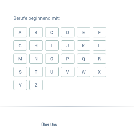
Berufe beginnend mit:
A
B
C
D
E
F
G
H
I
J
K
L
M
N
O
P
Q
R
S
T
U
V
W
X
Y
Z
Über Uns