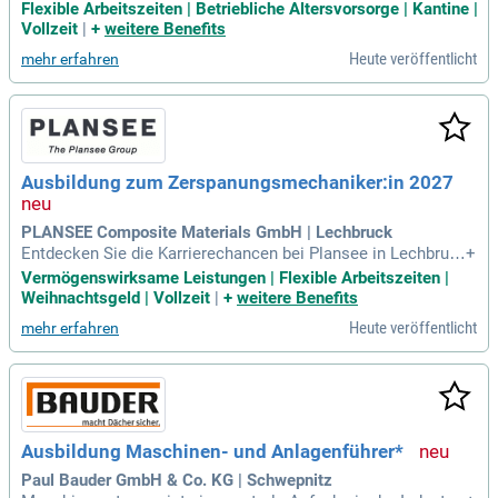
3,5 Tage praktische Ausbildung auf. Du verfügst über einen
Flexible Arbeitszeiten | Betriebliche Altersvorsorge | Kantine |
sehr guten Hauptschulabschluss oder einen Abschluss der
Vollzeit
|
+
weitere Benefits
Mittleren Reife.
Heute veröffentlicht
mehr erfahren
Ausbildung zum Zerspanungsmechaniker:in 2027
PLANSEE Composite Materials GmbH | Lechbruck
Entdecken Sie die Karrierechancen bei Plansee in Lechbruc
+
k, dem Kompetenzzentrum für Wolfram und Molybdän. Unse
Vermögenswirksame Leistungen | Flexible Arbeitszeiten |
r engagiertes Team in 50 Ländern entwickelt innovative Lös
Weihnachtsgeld | Vollzeit
|
+
weitere Benefits
ungen für die Hightech-Industrie, insbesondere in den Bereic
Heute veröffentlicht
mehr erfahren
hen Medizin und Unterhaltung. Bei uns arbeiten Sie mit mod
ernsten CNC-Anlagen und erwerben wertvolle Kenntnisse in
der Steuerungstechnik. Wir suchen motivierte Talente mit ei
nem Hauptschulabschluss und Interesse an Technik. Nutze
n Sie die Möglichkeit, Projekte selbstständig zu bearbeiten
und Teil eines globalen Netzwerks zu werden. Starten Sie Ih
Ausbildung Maschinen- und Anlagenführer*
re Ausbildung bei Plansee und gestalten Sie die Zukunft der
Werkstofftechnologie aktiv mit!
Paul Bauder GmbH & Co. KG | Schwepnitz