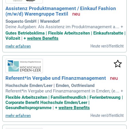
Assistenz Produktmanagement / Einkauf Fashion
(m/w/d) Warengruppe Textil
Soquesto GmbH | Warendorf
Deine Aufgaben: Als Assistenz im Produktmanagement arb
+
eitest Du gemeinsam mit unserem Produktmanagement, Ei
Gutes Betriebsklima | Flexible Arbeitszeiten | Einkaufsrabatte |
nkauf und Design an der Entwicklung unserer Kollektionen u
Vollzeit
|
+
weitere Benefits
nd begleitest diese von der ersten Idee bis zum fertigen Pro
Heute veröffentlicht
mehr erfahren
dukt.
Referent*in Vergabe und Finanzmanagement
Hochschule Emden/Leer | Emden, Ostfriesland
Referent*in Vergabe und Finanzmanagement in Emden; (ent
+
sprechend der geforderten Qualifikation bis E 11 TV‑L, 10
Flexible Arbeitszeiten | Familienfreundlich | Ferienbetreuung |
0%): Kennziffer FA 20/1: Ihre Aufgaben: Abwicklung von Ver
Corporate Benefit Hochschule Emden/Leer |
gabeverfahren für Liefer- und Dienstleistungsaufträge; Verga
Gesundheitsprogramme
|
+
weitere Benefits
berechtliche Prüfung
Heute veröffentlicht
mehr erfahren