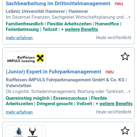
Sachbearbeitung im Drittmittelmanagement
wir uns auf Ihre Bewerbung – Ihr nächster Karriereschritt wa
rtet auf Sie!
Leibniz Universität Hannover | Hannover
Im Dezernat Finanzen, Sachgebiet Wirtschaftsplanung und -
+
steuerung, ist im Abschnitt Drittmittelmanagement folgende
Familienfreundlich | Flexible Arbeitszeiten | Homeoffice |
Stelle zum 01.10.2026 zu besetzen: Sachbearbeitung im Drit
Ferienbetreuung | Teilzeit
|
+
weitere Benefits
tmittelmanagement (Entg Gr. 10 TV-L, 100%) Die Stelle ist pr
Heute veröffentlicht
mehr erfahren
ojektbedingt bis
(Junior) Expert:in Fuhrparkmanagement
Raiffeisen-IMPULS Fuhrparkmanagement GmbH & Co. KG |
Vaterstetten
Ob Logistik, Schadenmanagement, Wartung oder Tankkarte
+
nmanagement – du kümmerst dich um vielfältige Aufgaben
Quereinstieg möglich | Essenszuschuss | Flexible
rund um unsere Mobilitätslösungen.
Arbeitszeiten | Dringend gesucht | Vollzeit
|
+
weitere Benefits
Heute veröffentlicht
mehr erfahren