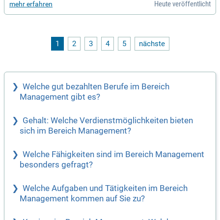
Heute veröffentlicht
mehr erfahren
Sie Lieferantenbeziehungen und sichern termingerechte Lief
erungen ab. Sie bringen eine abgeschlossene kaufmännisch
e Ausbildung sowie erste Berufserfahrung im Einkauf oder i
n der Verwaltung mit. Kommunikationsstärke, eine strukturi
erte Arbeitsweise und ein sicherer Umgang mit MS-Office si
1
2
3
4
5
nächste
nd essentielle Voraussetzungen. Wenn Sie teamorientiert, z
uverlässig und an einem vielfältigen Aufgabengebiet interes
siert sind, freuen wir uns auf Ihre Bewerbung!
Welche gut bezahlten Berufe im Bereich
Management gibt es?
Gehalt: Welche Verdienstmöglichkeiten bieten
sich im Bereich Management?
Welche Fähigkeiten sind im Bereich Management
besonders gefragt?
Welche Aufgaben und Tätigkeiten im Bereich
Management kommen auf Sie zu?