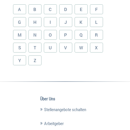
A
B
C
D
E
F
G
H
I
J
K
L
M
N
O
P
Q
R
S
T
U
V
W
X
Y
Z
Über Uns
Stellenangebote schalten
Arbeitgeber