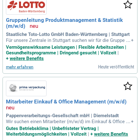
Gruppenleitung Produktmanagement & Statistik
(m/w/d)
Staatliche Toto-Lotto GmbH Baden-Württemberg | Stuttgart
Für unsere Zentrale in Stuttgart suchen wir für die Gruppe Pr
+
oduktmanagement & Statistik innerhalb der Abteilung Vertri
Vermögenswirksame Leistungen | Flexible Arbeitszeiten |
eb & Produktmanagement ab sofort eine/n: Gruppenleitung
Gesundheitsprogramme | Dringend gesucht | Vollzeit
|
Produktmanagement & Statistik (m/w/d) Aufgaben: Führun
+
weitere Benefits
g: Fachliche und disziplinarische
Heute veröffentlicht
mehr erfahren
Mitarbeiter Einkauf & Office Management (m/w/d)
Pappenverarbeitungs-Gesellschaft mbH | Diemelstadt
Wir suchen einen Mitarbeiter (m/w/d) im Einkauf & Office M
+
anagement zur eigenverantwortlichen Steuerung des Einkau
Gutes Betriebsklima | Unbefristeter Vertrag |
fs. Ihre Aufgaben umfassen Angebotseinholung, Preisverha
Weiterbildungsmöglichkeiten | Vollzeit
|
+
weitere Benefits
ndlungen und Materialbeschaffung. Darüber hinaus betreuen