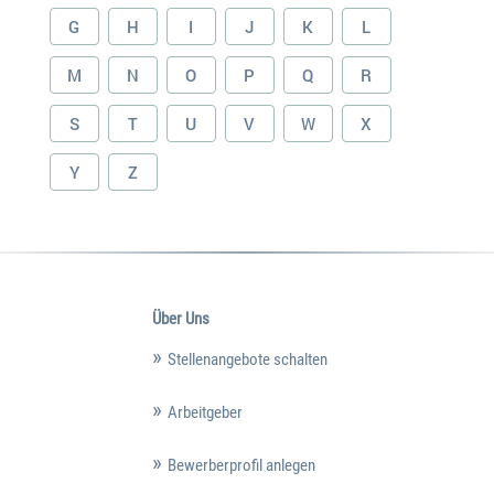
G
H
I
J
K
L
M
N
O
P
Q
R
S
T
U
V
W
X
Y
Z
Über Uns
Stellenangebote schalten
Arbeitgeber
Bewerberprofil anlegen