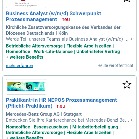
Business Analyst (w/m/d) Schwerpunkt
Prozessmanagement
Kirchliche Zusatzversorgungskasse des Verbandes der
Diözesen Deutschlands | Köln
Werde Teil unseres Teams als Business Analyst (w/m/d) mi
+
t Schwerpunkt Prozessmanagement in Köln! In dieser unbef
Betriebliche Altersvorsorge | Flexible Arbeitszeiten |
risteten Vollzeitstelle bist du verantwortlich für die aktive M
Homeoffice | Work-Life-Balance | Unbefristeter Vertrag
|
itgestaltung und kontinuierliche Weiterentwicklung unseres
+
weitere Benefits
Prozessmanagements. Du fungierst als kompetente Anspre
Heute veröffentlicht
mehr erfahren
chperson für Prozessmodellierung und -dokumentation und
unterstützt die Fachbereiche. Zudem wirkst du beim Ausbau
unseres unternehmensweiten Prozessmodells und bei der E
rstellung von Prozessdokumentationen mit. Bei der Implem
entierung von Standards trägst du entscheidend zur Optimie
rung unserer Geschäftsprozesse bei. Gemeinsam identifizie
Praktikant*in HR NEPOS Prozessmanagement
ren wir Optimierungspotenziale und gestalten die Zukunft un
(Pflicht-Praktikum)
seres Unternehmens aktiv mit!
Mercedes-Benz Group AG | Stuttgart
Entdecken Sie Ihre Karrierechance bei Mercedes-Benz! Bew
+
erben Sie sich, um Ihre Talente in einem innovativen Umfeld
Homeoffice | Essenszuschuss | Mitarbeiterbeteiligung |
zu entfalten. Unsere visionären Kolleginnen und Kollegen un
Betriebliche Altersvorsorge | Flexible Arbeitszeiten
|
terstützen Sie dabei, Ihre Herausforderungen zu meistern un
+
weitere Benefits