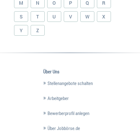
M
N
O
P
Q
R
S
T
U
V
W
X
Y
Z
Über Uns
Stellenangebote schalten
Arbeitgeber
Bewerberprofil anlegen
Über Jobbörse.de