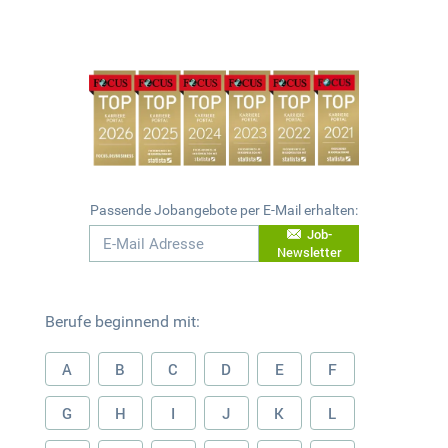
Passende Jobangebote per E-Mail erhalten:
Job-
Newsletter
Berufe beginnend mit:
A
B
C
D
E
F
G
H
I
J
K
L