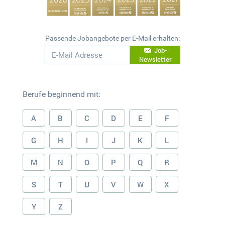
Passende Jobangebote per E-Mail erhalten:
Job-
Newsletter
Berufe beginnend mit:
A
B
C
D
E
F
G
H
I
J
K
L
M
N
O
P
Q
R
S
T
U
V
W
X
Y
Z