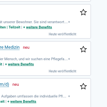
et mit Fachbereichen wie Orthopädie und N
ät unserer Bewohner. Sie sind verantwortli
+
Medikamentengabe und Wundversorgung sowi
en | Teilzeit
|
+
weitere Benefits
tständigkeit der Bewohner:innen. Eine enge
Heute veröffentlicht
rlässige und motivierte Profis mit einer a
ere Medizin
der Mensch, und wir suchen eine Pflegefac
+
en umfassen die ganzheitliche Betreuung v
it
|
+
weitere Benefits
eover, Du wirst Schüler anleiten und deine
Heute veröffentlicht
 in der Pflege. Wenn du hohe Standards ve
/m/d)
e Aufgaben umfassen die individuelle Pfleg
+
ase. Eine abgeschlossene Ausbildung als
eit
|
+
weitere Benefits
ind Voraussetzung. Teamfähigkeit, Empathie