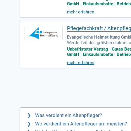
hten Unterschied im Leben unser
GmbH | Einkaufsrabatte | Betriebl
prozess und koordinierst sowohl 
mehr erfahren
d Professionalität Hand in Hand
Pflegefachkraft / Altenpfle
Evangelische Heimstiftung Gmb
Werde Teil des größten diakoni
gergarten in Walheim. Wir bieten u
Unbefristeter Vertrag | Gutes Be
end zu arbeiten und Verantwort
GmbH | Einkaufsrabatte | Betriebl
ungspflege unserer Bewohner. In 
mehr erfahren
res engagierten Teams – deine A
Was verdient ein Altenpfleger?
Wo verdient ein Altenpfleger am meisten?