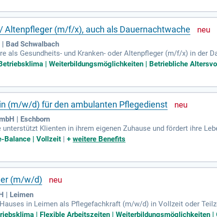
nd für diese Position essenziell. Wir bieten ein attraktives Gehalt 
gen. Werden Sie Teil eines liebevollen Teams, das wertvolle Unter
/ Altenpfleger (m/f/x), auch als Dauernachtwache
 | Bad Schwalbach
ere als Gesundheits- und Kranken- oder Altenpfleger (m/f/x) in der 
und Unterstützung für Patienten und deren Angehörige. Wir suchen 
riebsklima | Weiterbildungsmöglichkeiten | Betriebliche Altersvor
tierte Pflege schätzen. Freuen Sie sich auf flexible Beschäftigungsm
. Unsere wertschätzende Arbeitsatmosphäre und ein engagiertes Team
inem verantwortungsvollen Tätigkeitsbereich mit Sinn zu arbeiten un
/in (m/w/d) für den ambulanten Pflegedienst
GmbH | Eschborn
nterstützt Klienten in ihrem eigenen Zuhause und fördert ihre Leben
 Angehörigen und Ärzten sowie umfassende Beratung. Unser Team b
e-Balance | Vollzeit
|
+
weitere Benefits
tsein und Empathie in den Mittelpunkt ihrer Arbeit stellen. Teamfähi
 ein angenehmes Arbeitsumfeld und vielfältige Entwicklungsmöglichke
talten Sie die Zukunft der Altenpflege aktiv mit!
ger (m/w/d)
H | Leimen
Hauses in Leimen als Pflegefachkraft (m/w/d) in Vollzeit oder Teilze
berg mit über 11.000 Mitarbeitenden, wo du Großartiges leisten k
triebsklima | Flexible Arbeitszeiten | Weiterbildungsmöglichkeiten 