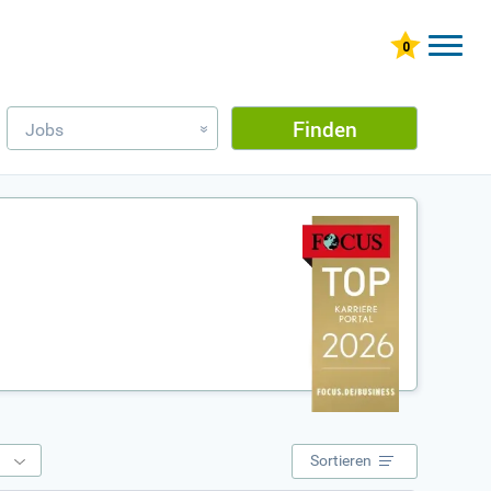
Finden
Jobs
»
e
Sortieren