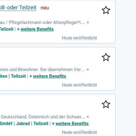
l- oder Teilzeit
rau / Pflegefachmann oder Altenpfleger*in i
+
 soziale Kompetenzen. Genießen Sie eine
eilzeit
|
+
weitere Benefits
lie. Zudem profitieren Sie von einer indivi
Heute veröffentlicht
alten Sie die Zukunft der Pflege mit uns!
rinnen und Bewohner. Sie übernehmen Veran
+
 handwerkliches Geschick zeigt sich in d
en | Teilzeit
|
+
weitere Benefits
 und ressourcenfördernde Pflege unterstütz
Heute veröffentlicht
eng mit anderen Fachkräften zusammen. Vorau
nkenpfleger und eine zuverlässige, motivie
 Deutschland, Österreich und der Schweiz.
+
ei Medizinische Versorgungszentren (MVZ).
GmbH | Jobrad | Teilzeit
|
+
weitere Benefits
 in unseren Akutbereichen behandelt werde
Heute veröffentlicht
0.000 in unseren MVZs. Unsere VITREA Ost