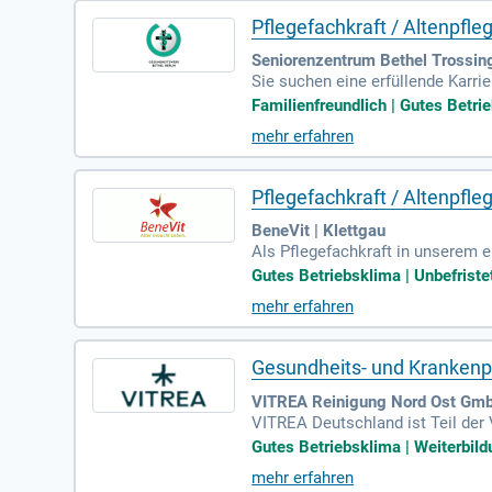
Pflegefachkraft / Altenpfleg
Seniorenzentrum Bethel Trossi
Sie suchen eine erfüllende Karri
n einem engagierten Team. Vora
Familienfreundlich | Gutes Betri
attraktive Vergütung sowie flexib
mehr erfahren
duellen Einarbeitung und umfangr
Pflegefachkraft / Altenpfle
BeneVit | Klettgau
Als Pflegefachkraft in unserem 
twortung in der Grund- und Beha
Gutes Betriebsklima | Unbefristet
er Dokumentation und Pflegeplanu
mehr erfahren
en Sie die Selbstständigkeit der
ssetzung ist eine anerkannte Aus
rte Haltung.
Gesundheits- und Krankenp
VITREA Reinigung Nord Ost Gm
VITREA Deutschland ist Teil der
Zu unseren 27 Rehakliniken und 
Gutes Betriebsklima | Weiterbil
Jährlich nutzen etwa 63.000 Pat
mehr erfahren
n. Zudem begrüßen wir rund 37.