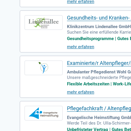
mehr erfahren
und Verantwortungsbewusstsein si
e und vermögenswirksame Leistun
Gesundheits- und Kranken- 
Klinikzentrum Lindenallee GmbH
Suchen Sie eine erfüllende Karri
Sie umfassende, geplante Pflege 
Gesundheitsprogramme | Gutes Bet
ompetenz, die eine patientenorien
mehr erfahren
eine strukturierte Einarbeitung
atz. Nutzen Sie die Chance, in e
Examinierte/r Altenpfleger
Ambulanter Pflegedienst Wohl 
Unsere maßgeschneiderte Pflege u
anung, enge Zusammenarbeit mit
Flexible Arbeitszeiten | Work-Lif
ie Respekt, Verantwortungsbewuss
mehr erfahren
d für uns essenziell. Wir bieten
ungen. Kommen Sie zu uns und ges
Pflegefachkraft / Altenpfle
Evangelische Heimstiftung Gmb
Werde Teil des Dr. Ulla-Schirmer-
egeunternehmen in Baden-Württem
Unbefristeter Vertrag | Gutes Be