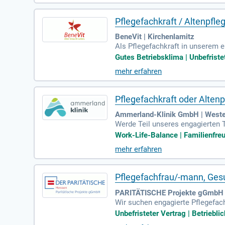
seeklinik Damp ist eine der grö
eurochirurgie. Insgesamt beschäft
Pflegefachkraft / Altenpfle
BeneVit | Kirchenlamitz
Als Pflegefachkraft in unserem e
ch für die Grund- und Behandlu
Gutes Betriebsklima | Unbefristet
e die Dokumentation von Pflegepr
mehr erfahren
Zusammenarbeit mit anderen Fachk
nerkannten Ausbildung in der Alt
Pflegefachkraft oder Alten
Ammerland-Klinik GmbH | Weste
Werde Teil unseres engagierten 
hkraft oder Altenpfleger, die e
Work-Life-Balance | Familienfreu
on Patienten, die digitale Dokum
mehr erfahren
Fachkenntnisse einbringen. Wir 
rwirklichen und stets das Beste f
Pflegefachfrau/-mann, Gesu
PARITÄTISCHE Projekte gGmbH |
Wir suchen engagierte Pflegefach
e sowie psychosoziale Begleitun
Unbefristeter Vertrag | Betriebl
Pflegefachfrau/-mann oder Altenp