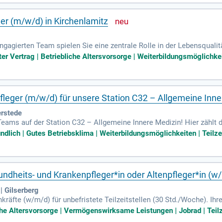
ßten Spezialkliniken für Bewegungsapparaterkrankungen, ausgestatt
igen wir rund 8.800 hochqualifizierte Mitarbeiter.
ger (m/w/d) in Kirchenlamitz
ngagierten Team spielen Sie eine zentrale Rolle in der Lebensqualit
ngspflege hilfsbedürftiger Menschen. Zu Ihren Aufgaben gehören 
er Vertrag | Betriebliche Altersvorsorge | Weiterbildungsmöglichkeit
ozessen. Durch individuelle Tagesstrukturen fördern Sie die Selbs
räften ist essenziell für die Patientenversorgung. Wir suchen zuve
en- oder Gesundheits- und Krankenpflege.
pfleger (m/w/d) für unsere Station C32 – Allgemeine Inn
rstede
Teams auf der Station C32 – Allgemeine Innere Medizin! Hier zählt 
igenverantwortlich pflegerische Maßnahmen durchführt. Deine Aufgab
ndlich | Gutes Betriebsklima | Weiterbildungsmöglichkeiten | Teilze
entation der Pflege sowie die interdisziplinäre Zusammenarbeit. Mor
suchen motivierte Fachkräfte mit einer abgeschlossenen Ausbildung
ür unsere Patienten erzielen möchtest, dann bewirb dich jetzt!
ndheits- und Krankenpfleger*in oder Altenpfleger*in (w
 Gilserberg
kräfte (w/m/d) für unbefristete Teilzeitstellen (30 Std./Woche). Ihr
g von Hospizgästen und deren Angehörigen in der finalen Lebensph
iche Altersvorsorge | Vermögenswirksame Leistungen | Jobrad | Teilz
fleger*in und idealerweise eine Weiterbildung in Palliative Care s