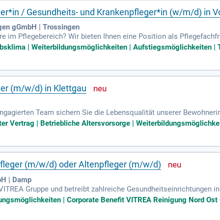
er*in / Gesundheits- und Krankenpfleger*in (w/m/d) in Vol
ngen gGmbH | Trossingen
ere im Pflegebereich? Wir bieten Ihnen eine Position als Pflegefachf
usgesetzt werden eine abgeschlossene Ausbildung und ausgeprägte
ebsklima | Weiterbildungsmöglichkeiten | Aufstiegsmöglichkeiten | T
le Arbeitszeitmodelle zur besseren Vereinbarkeit von Beruf und Fami
eichen Fortbildungsmöglichkeiten. Bewerben Sie sich jetzt und gest
ger (m/w/d) in Klettgau
engagierten Team sichern Sie die Lebensqualität unserer Bewohne
ndlungspflege, inklusive Medikamentengabe und Wundversorgung. Ihr
er Vertrag | Betriebliche Altersvorsorge | Weiterbildungsmöglichkeit
ng für professionelle Abläufe. Durch individuelle Tagesstrukturen
 Hilfebedürftigen. Teamarbeit ist Ihnen wichtig, und Sie arbeiten 
bildung als Altenpfleger, Pflegefachkraft oder Gesundheits- und Kra
fleger (m/w/d) oder Altenpfleger (m/w/d)
bH | Damp
 VITREA Gruppe und betreibt zahlreiche Gesundheitseinrichtungen in
zwei Akutkliniken zählen auch acht ambulante Rehazentren und zw
dungsmöglichkeiten | Corporate Benefit VITREA Reinigung Nord Ost 
ienten unsere stationären Rehabilitationsangebote, während 21.000
000 Patienten in den ambulanten Rehazentren und versorgen etwa 7