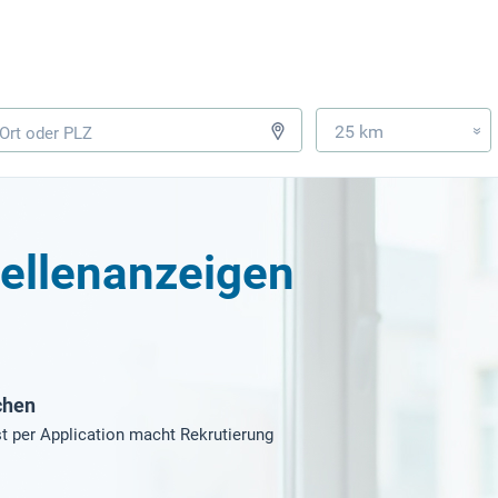
25 km
»
tellenanzeigen
chen
t per Application macht Rekrutierung