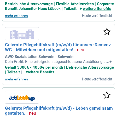
Krankenpflegehelfer:in; Berufserfahrung in der Pflege; Gutes
Betriebliche Altersvorsorge | Flexible Arbeitszeiten | Corporate
Einfühlungsvermögen und Empathie für pflegebedürftige Me
Benefit Johanniter Haus Lübeck | Teilzeit
|
+
weitere Benefits
nschen; Kommunikations-, Kritik- und Teamfähigkeit; Verant
Heute veröffentlicht
mehr erfahren
wortungsbewusstsein
Gelernte Pflegehilfskraft (m/w/d) für unsere Demenz-
WG - Mitwirken und mitgestalten!
AWO Sozialstation Schwerin | Schwerin
Dein Profil: Eine erfolgreich abgeschlossene Ausbildung als
+
Altenpflegehelfer:in; Flexibilität, Teamfähigkeit, Empathie, s
Gehalt 3300€ - 4050€ per month | Betriebliche Altersvorsorge
oziale Kompetenz; Grundlegende PC-Kenntnisse sind von V
| Teilzeit
|
+
weitere Benefits
orteil.
Heute veröffentlicht
mehr erfahren
Gelernte Pflegehilfskraft (m/w/d) - Leben gemeinsam
gestalten.