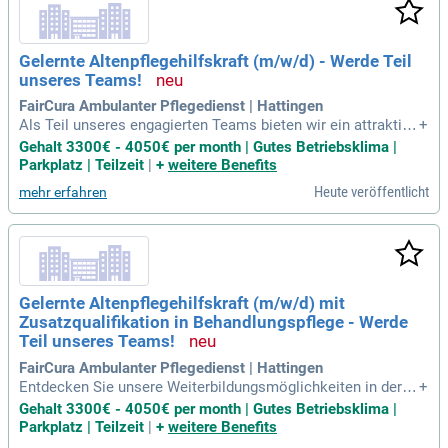
Gelernte Altenpflegehilfskraft (m/w/d) - Werde Teil
unseres Teams!
FairCura Ambulanter Pflegedienst | Hattingen
Als Teil unseres engagierten Teams bieten wir ein attraktive
+
s Gehalt, das je nach Qualifikation verhandelbar ist. Unsere f
Gehalt 3300€ - 4050€ per month | Gutes Betriebsklima |
amiliäre Arbeitsatmosphäre fördert Respekt und Freundlich
Parkplatz | Teilzeit
|
+
weitere Benefits
keit. Flexible Dienstpläne und die Möglichkeit, den Dienstwa
Heute veröffentlicht
mehr erfahren
gen auch privat zu nutzen, zeichnen uns aus. Wir haben eine
hervorragende Anbindung an den öffentlichen Nahverkehr u
nd bieten gute Parkmöglichkeiten. Weiterbildungen werden
finanziert und unterstützen die persönliche Entwicklung. Bei
uns steht die offene Kommunikation im Vordergrund, und wi
r freuen uns auf deine Ideen, während wir gemeinsam an zuk
Gelernte Altenpflegehilfskraft (m/w/d) mit
ünftigen Teamevents arbeiten.
Zusatzqualifikation in Behandlungspflege - Werde
Teil unseres Teams!
FairCura Ambulanter Pflegedienst | Hattingen
Entdecken Sie unsere Weiterbildungsmöglichkeiten in der B
+
ehandlungspflege, wo Menschlichkeit und Ehrlichkeit an ers
Gehalt 3300€ - 4050€ per month | Gutes Betriebsklima |
ter Stelle stehen. Wir bieten eine familiäre Arbeitsatmosphä
Parkplatz | Teilzeit
|
+
weitere Benefits
re, flexible Dienstpläne und ein Gehalt, das je nach Qualifikat