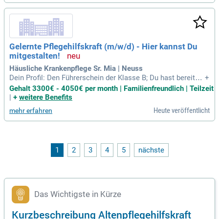
Gelernte Pflegehilfskraft (m/w/d) - Hier kannst Du
mitgestalten!
Häusliche Krankenpflege Sr. Mia | Neuss
Dein Profil: Den Führerschein der Klasse B; Du hast bereits
+
Berufserfahrung in der Pflege; Du hast eine Ausbildung als G
Gehalt 3300€ - 4050€ per month | Familienfreundlich | Teilzeit
esundheits-und Krankenpflegehelfer:in, Altenpflegehelfer:in
|
+
weitere Benefits
(LG1/LG2-Schein); Einfühlungsvermögen und Empathie im U
Heute veröffentlicht
mehr erfahren
mgang mit pflegebedürftigen
1
2
3
4
5
nächste
Das Wichtigste in Kürze
Kurzbeschreibung Altenpflegehilfskraft