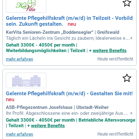
Gelernte Pflegehilfskraft (m/w/d) in Teilzeit - Vorbild
sein. Zukunft gestalten.
KerVita Senioren-Zentrum „Boddensegler“ | Greifswald
Täglich ein Lächeln ins Gesicht zu zaubern; Idealerweise ein
+
e 1-jährige Ausbildung zur Pflegehilfskraft (Alten- oder Kran
Gehalt 3300€ - 4050€ per month |
kenpflege); Im besten Fall mehrjährige Erfahrung in der Alte
Weiterbildungsmöglichkeiten | Teilzeit
|
+
weitere Benefits
n- und Krankenpflege, stationär oder ambulant; Lust, mit Ihre
Heute veröffentlicht
mehr erfahren
n Ideen
Gelernte Pflegehilfskraft (m/w/d) - Gestalten Sie mit!
ASB-Pflegezentrum Josefshaus | Ubstadt-Weiher
Ihr Profil: Abgeschlossene eine ein- oder zweijährige Ausbil
+
dung zur Altenpflegehilfskraft; Sie haben Freude am Umgan
Gehalt 3300€ - 4050€ per month | Betriebliche Altersvorsorge
g mit älteren Menschen und begegnen ihnen mit Wertschätz
| Teilzeit
|
+
weitere Benefits
ung und Respekt; Sie haben Organisationstalent, soziale Ko
Heute veröffentlicht
mehr erfahren
mpetenz und ein freundliches