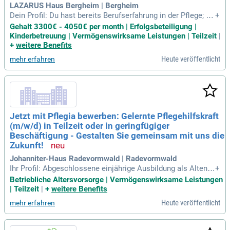
LAZARUS Haus Bergheim | Bergheim
Dein Profil: Du hast bereits Berufserfahrung in der Pflege; Du
+
hast eine Ausbildung als Gesundheits- und Krankenpflegehe
Gehalt 3300€ - 4050€ per month | Erfolgsbeteiligung |
lfer:in, Altenpflegehelfer:in; Einfühlungsvermögen und Empa
Kinderbetreuung | Vermögenswirksame Leistungen | Teilzeit
|
thie im Umgang mit pflegebedürftigen Menschen; Kooperati
+
weitere Benefits
ve Zusammenarbeit
Heute veröffentlicht
mehr erfahren
Jetzt mit Pflegia bewerben: Gelernte Pflegehilfskraft
(m/w/d) in Teilzeit oder in geringfügiger
Beschäftigung - Gestalten Sie gemeinsam mit uns die
Zukunft!
Johanniter-Haus Radevormwald | Radevormwald
Ihr Profil: Abgeschlossene einjährige Ausbildung als Altenp
+
flegehelfer:in (m/w/d), Krankenpflegehelfer:in (m/w/d) oder
Betriebliche Altersvorsorge | Vermögenswirksame Leistungen
Pflegefachassistent:in (m/w/d); Empathie und Freude am U
| Teilzeit
|
+
weitere Benefits
mgang mit älteren und hilfsbedürftigen Menschen; Erfahrun
Heute veröffentlicht
mehr erfahren
g in der Pflege wünschenswert