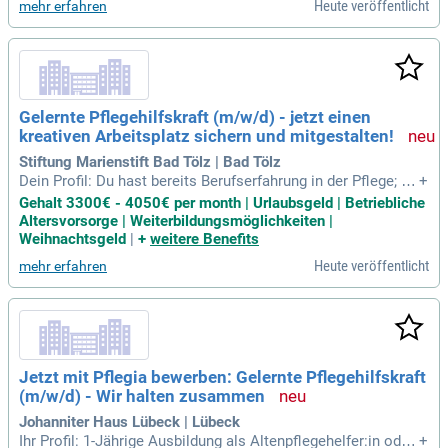
Heute veröffentlicht
mehr erfahren
ion angepasst werden kann. Zudem ermöglichen wir die priv
ate Nutzung von Dienstwagen und unterstützen Sie mit eine
r guten Anbindung an Bus und Bahn. Bei uns können Elterndi
enste nach Vereinbarung wahrgenommen werden. Wir legen
Wert auf offene Kommunikation und freuen uns auf Ihre Ide
en. Zukünftige Teamevents sind in Planung, um den Zusam
Gelernte Pflegehilfskraft (m/w/d) - jetzt einen
menhalt weiter zu stärken.
kreativen Arbeitsplatz sichern und mitgestalten!
Stiftung Marienstift Bad Tölz | Bad Tölz
Dein Profil: Du hast bereits Berufserfahrung in der Pflege; Du
+
hast eine 1-jährige Ausbildung als Pflegehilfskraft; Einfühlun
Gehalt 3300€ - 4050€ per month | Urlaubsgeld | Betriebliche
gsvermögen und Empathie im Umgang mit pflegebedürftige
Altersvorsorge | Weiterbildungsmöglichkeiten |
n Menschen; Kooperative Zusammenarbeit im Team, Verant
Weihnachtsgeld
|
+
weitere Benefits
wortungsbewusstsein
Heute veröffentlicht
mehr erfahren
Jetzt mit Pflegia bewerben: Gelernte Pflegehilfskraft
(m/w/d) - Wir halten zusammen
Johanniter Haus Lübeck | Lübeck
Ihr Profil: 1-Jährige Ausbildung als Altenpflegehelfer:in oder
+