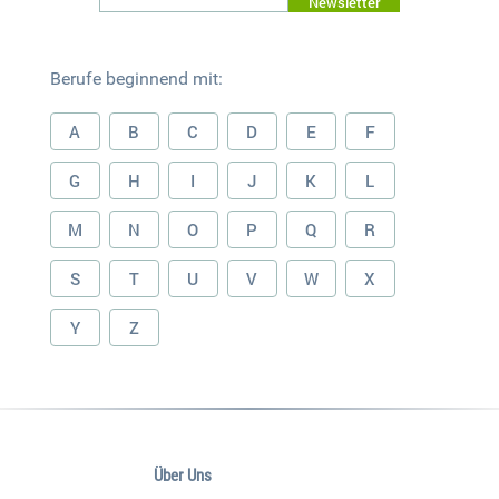
Newsletter
Berufe beginnend mit:
A
B
C
D
E
F
G
H
I
J
K
L
M
N
O
P
Q
R
S
T
U
V
W
X
Y
Z
Über Uns