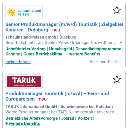
Senior Produktmanager (m/w/d) Touristik | Zielgebiet
Kanaren - Duisburg
schauinsland-reisen gmbh | Duisburg
Bewirb dich jetzt als Senior Produktmanager (m/w/d) für die
+
Kanaren! Gestalte aktiv unser Produktportfolio und nutze de
Unbefristeter Vertrag | Urlaubsgeld | Gesundheitsprogramme |
in analytisches Know-how im Yieldmanagement und in Mark
Kantine | Gutes Betriebsklima
|
+
weitere Benefits
tanalysen. Du bist die Schlüsselperson, die unsere Leistung
Heute veröffentlicht
mehr erfahren
en mit Agenturen und Partnern vor Ort koordiniert. Dabei sic
herst du eine professionelle Zusammenarbeit, um den wirts
chaftlichen Erfolg zu optimieren. Deine regelmäßigen Markt
- und Wettbewerbsanalysen bilden die Basis für strategische
Entscheidungen. Werde Teil unseres Teams und trage entsc
heidend zur Weiterentwicklung unserer touristischen Angeb
Produktmanager Touristik (m/w/d) – Fern- und
ote auf den Kanaren bei!
Europareisen
TARUK International GmbH | Schwielowsee bei Potsdam
Werde Produktmanager bei TARUK und gestalte unvergessli
+
che Rundreisen! Deine Aufgaben umfassen die Konzeption u
Betriebliche Altersvorsorge | Jobrad | Vollzeit
|
nd Koordination beeindruckender Reisen sowie die Erstellun
+
weitere Benefits
g detaillierter Reiseunterlagen. Du kommunizierst mit unser