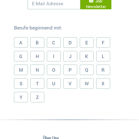
Job-
Newsletter
Berufe beginnend mit:
A
B
C
D
E
F
G
H
I
J
K
L
M
N
O
P
Q
R
S
T
U
V
W
X
Y
Z
Über Uns