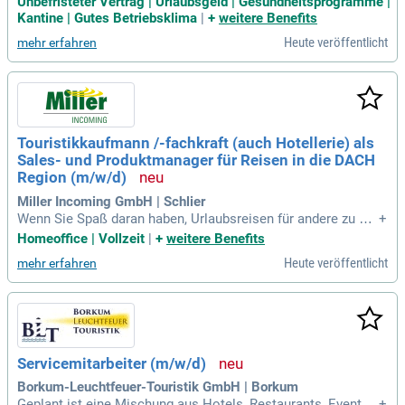
Unbefristeter Vertrag | Urlaubsgeld | Gesundheitsprogramme |
twickelst du strategisch unser Produktportfolio weiter und s
Kantine | Gutes Betriebsklima
|
+
weitere Benefits
orgst für nachhaltigen wirtschaftlichen Erfolg. Dein analytis
Heute veröffentlicht
mehr erfahren
ches Know-how, Erfahrung im Yieldmanagement sowie in M
arktanalysen sind hierbei entscheidend. Du bist verantwortli
ch für die Schnittstelle zu unseren Leistungsträgern und Age
nturen im Zielgebiet Kanaren. Regelmäßige Markt-, Wettbew
erbs- und Performanceanalysen gehören zu deinen Aufgabe
n, um präzise Maßnahmen abzuleiten. Werde Teil unseres T
Touristikkaufmann /-fachkraft (auch Hotellerie) als
eams und gestalte die Zukunft der Touristik mit uns – bewir
Sales- und Produktmanager für Reisen in die DACH
b dich jetzt!
Region (m/w/d)
Miller Incoming GmbH | Schlier
Wenn Sie Spaß daran haben, Urlaubsreisen für andere zu org
+
anisieren und als Touristiker bereits Erfahrung sammeln ko
Homeoffice | Vollzeit
|
+
weitere Benefits
nnten, dann brauchen wir genau Ihre Unterstützung als Sales
Heute veröffentlicht
mehr erfahren
- und Produktmanager der Nordamerika Abteilung für Reisen
in DACH Region (auch
Servicemitarbeiter (m/w/d)
Borkum-Leuchtfeuer-Touristik GmbH | Borkum
Geplant ist eine Mischung aus Hotels, Restaurants, Events
+