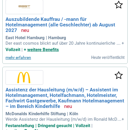
Auszubildende Kauffrau / -mann für
Hotelmanagement (alle Geschlechter) ab August
2027
East Hotel Hamburg | Hamburg
Der east cosmos blickt auf über 20 Jahre kontinuierliche W
+
eiterentwicklung in der Szenegastronomie und Hotellerie zu
Vollzeit
|
+
weitere Benefits
rück – stets geprägt von Innovationsgeist und der Fähigkeit,
Heute veröffentlicht
mehr erfahren
sich immer wieder neu zu erfinden.
Assistenz der Hausleitung (m/w/d) – Assistent im
Hotelmanagement, Hotelfachmann, Hotelmeister,
Fachwirt Gastgewerbe, Kaufmann Hotelmanagement
– im Bereich Kinderhilfe
McDonalds Kinderhilfe Stiftung | Köln
Werde Assistenz der Hausleitung (m/w/d) im Ronald McDo
+
nald Haus Köln! In dieser Vollzeitposition betreust du Famili
Festanstellung | Dringend gesucht | Vollzeit
|
en in schwierigen Lebenslagen und unterstützt unser ehrena