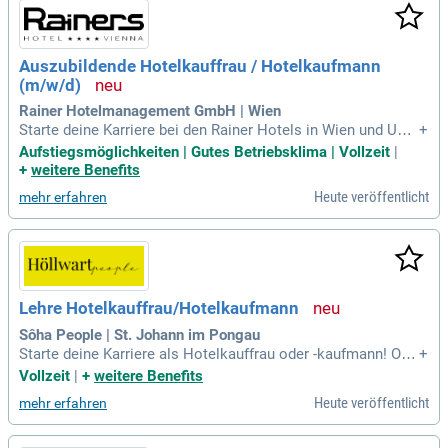
Auszubildende Hotelkauffrau / Hotelkaufmann
(m/w/d)
Rainer Hotelmanagement GmbH | Wien
Starte deine Karriere bei den Rainer Hotels in Wien und Umg
+
ebung! Erlebe einen persönlichen Service und entdecke spa
Aufstiegsmöglichkeiten | Gutes Betriebsklima | Vollzeit
|
nnende Karrieremöglichkeiten, die nicht nur unseren Gästen,
+
weitere Benefits
sondern auch dir unvergessliche Erlebnisse bieten.
Heute veröffentlicht
mehr erfahren
Lehre Hotelkauffrau/Hotelkaufmann
Sôha People | St. Johann im Pongau
Starte deine Karriere als Hotelkauffrau oder -kaufmann! Org
+
anisiere, kommuniziere und plane in einem dynamischen U
Vollzeit
|
+
weitere Benefits
mfeld. Genieße die Vollzeitanstellung und begrüße unsere G
Heute veröffentlicht
mehr erfahren
äste, beantworte ihre Fragen und löse Herausforderungen m
it Bravour.