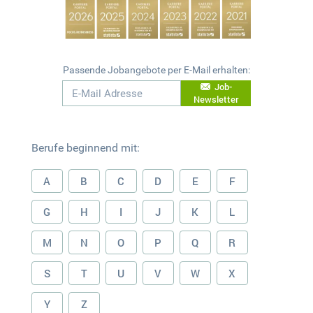
Passende Jobangebote per E-Mail erhalten:
Job-
Newsletter
Berufe beginnend mit:
A
B
C
D
E
F
G
H
I
J
K
L
M
N
O
P
Q
R
S
T
U
V
W
X
Y
Z