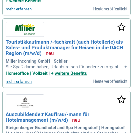
+
weitere Benefits
mtliches Team. Deine Aufgaben umfassen die Organisation
Heute veröffentlicht
mehr erfahren
der Hausadministration, die Einhaltung der Arbeitssicherhei
t sowie die Pflege der Kontakte zur Klinik. Außerdem planst
du unsere wöchentlichen Verwöhn-Angebote für die Familie
n. Wir suchen engagierte Teamplayer mit Erfahrung im Hote
lmanagement oder Gastgewerbe. Verstärke unser Team in e
inem herzlichen Umfeld und fördere das Wohlbefinden der F
Touristikkaufmann /-fachkraft (auch Hotellerie) als
amilien, die wir betreuen! Jetzt bewerben!
Sales- und Produktmanager für Reisen in die DACH
Region (m/w/d)
Miller Incoming GmbH | Schlier
Sie Spaß daran haben, Urlaubsreisen für andere zu organisie
+
ren und als Touristiker bereits Erfahrung sammeln konnten,
Homeoffice | Vollzeit
|
+
weitere Benefits
dann brauchen wir genau Ihre Unterstützung als Sales- und
Heute veröffentlicht
mehr erfahren
Produktmanager der Nordamerika Abteilung für Reisen in D
ACH Region (auch Hotellerie
Auszubildende:r Kauffrau/-mann für
Hotelmanagement (m/w/d)
Steigenberger Grandhotel and Spa Heringsdorf | Heringsdorf