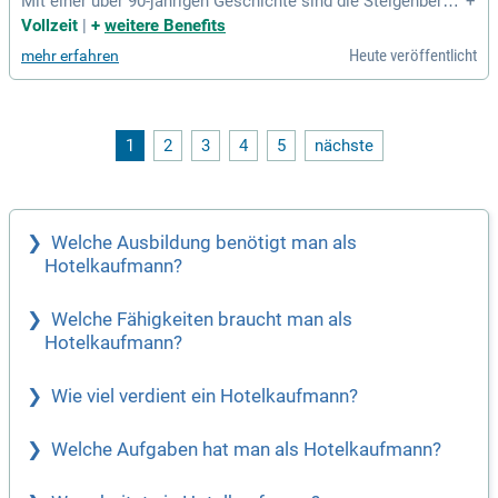
Mit einer über 90-jährigen Geschichte sind die Steigenberger
+
Hotels & Resorts die älteste Marke von H World Internation
Vollzeit
|
+
weitere Benefits
al. Sie verkörpert höchste Qualität und erstklassigen Servic
Heute veröffentlicht
mehr erfahren
e.
1
2
3
4
5
nächste
Welche Ausbildung benötigt man als
Hotelkaufmann?
Welche Fähigkeiten braucht man als
Hotelkaufmann?
Wie viel verdient ein Hotelkaufmann?
Welche Aufgaben hat man als Hotelkaufmann?