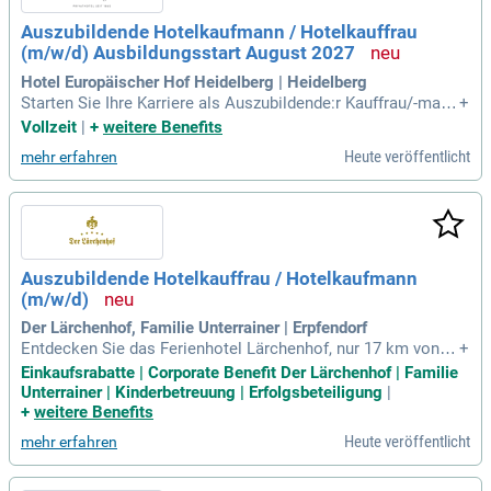
enhof bei einem erfrischenden Drink. Im Gourmetrestaurant
Auszubildende Hotelkaufmann / Hotelkauffrau
erwartet Sie eine exquisite Auswahl an kulinarischen Köstli
(m/w/d) Ausbildungsstart August 2027
chkeiten der französisch-regionalen Küche.
Hotel Europäischer Hof Heidelberg | Heidelberg
Starten Sie Ihre Karriere als Auszubildende:r Kauffrau/-mann
+
für Hotelmanagement (m/w/d) in unserem renommierten H
Vollzeit
|
+
weitere Benefits
otel. In dieser praxisnahen Ausbildung gewinnen Sie ein umf
Heute veröffentlicht
mehr erfahren
assendes Verständnis für die wirtschaftlichen Aspekte der
Hotelbranche. Sie arbeiten in zentralen Bereichen wie Reser
vierung, Einkauf, Buchhaltung und Marketing. Zusätzlich erh
alten Sie Einblicke in operative Abteilungen wie Housekeepi
ng, Service und Rezeption. So erlernen Sie, wie alle Bereiche
effizient zusammenarbeiten und ein Hotel erfolgreich am M
Auszubildende Hotelkauffrau / Hotelkaufmann
arkt positioniert wird. Legen Sie den Grundstein für Ihre Zuk
(m/w/d)
unft im Hotelmanagement und entwickeln Sie wertvolle Ko
mpetenzen in diesem spannenden Umfeld!
Der Lärchenhof, Familie Unterrainer | Erpfendorf
Entdecken Sie das Ferienhotel Lärchenhof, nur 17 km von Ki
+
tzbühel entfernt. Eingebettet in die malerischen Kitzbüheler
Einkaufsrabatte | Corporate Benefit Der Lärchenhof | Familie
Alpen erwarten Sie gemütliche Zimmer und exklusive Suiten
Unterrainer | Kinderbetreuung | Erfolgsbeteiligung
|
für unvergessliche Entspannung und Erholung.
+
weitere Benefits
Heute veröffentlicht
mehr erfahren