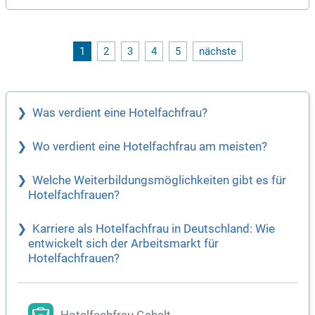
rvice und im Café, um individuelle Gästewünsche zu erfülle
n. An der Rezeption bearbeiten Sie Reservierungen und Anfr
agen effizient, sowohl telefonisch als auch per E-Mail. Eine
sorgfältige Pflege der Reservierungs- und Hotel-Systeme ist
1
2
3
4
5
nächste
ebenso wichtig wie die Unterstützung bei administrativen Tä
tigkeiten. Ihre Mitarbeit im operativen Tagesgeschäft sowie
die enge Kooperation mit Housekeeping und Café sorgen fü
r einen reibungslosen Ablauf im gesamten Haus.
Was verdient eine Hotelfachfrau?
Wo verdient eine Hotelfachfrau am meisten?
Welche Weiterbildungsmöglichkeiten gibt es für
Hotelfachfrauen?
Karriere als Hotelfachfrau in Deutschland: Wie
entwickelt sich der Arbeitsmarkt für
Hotelfachfrauen?