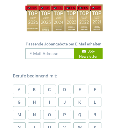
Passende Jobangebote per E-Mail erhalten:
Job-
Newsletter
Berufe beginnend mit:
A
B
C
D
E
F
G
H
I
J
K
L
M
N
O
P
Q
R
S
T
U
V
W
X