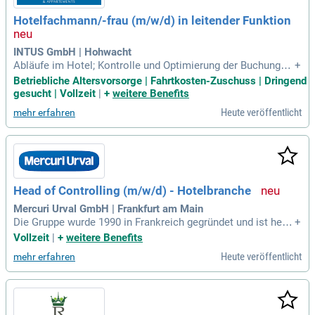
Hotelfachmann/-frau (m/w/d) in leitender Funktion
INTUS GmbH | Hohwacht
Abläufe im Hotel; Kontrolle und Optimierung der Buchungssi
+
tuation im Hotel, Festlegung von kurzfristigen Maßnahmen
Betriebliche Altersvorsorge | Fahrtkosten-Zuschuss | Dringend
und Angeboten zur Belegungssteigerung; Zusammenarbeit
gesucht | Vollzeit
|
+
weitere Benefits
mit anderen Abteilungen wie Küche, Housekeeping, Marketi
Heute veröffentlicht
mehr erfahren
ng und Technik; Betreuung
Head of Controlling (m/w/d) - Hotelbranche
Mercuri Urval GmbH | Frankfurt am Main
Die Gruppe wurde 1990 in Frankreich gegründet und ist heut
+
e mit mehr als 950 Hotels in 19 Ländern in Europa, den USA
Vollzeit
|
+
weitere Benefits
und Brasilien vertreten. In Deutschland zählt B&B Hotels zu
Heute veröffentlicht
mehr erfahren
den etablierten Anbietern im Budget-Hotelsegment.