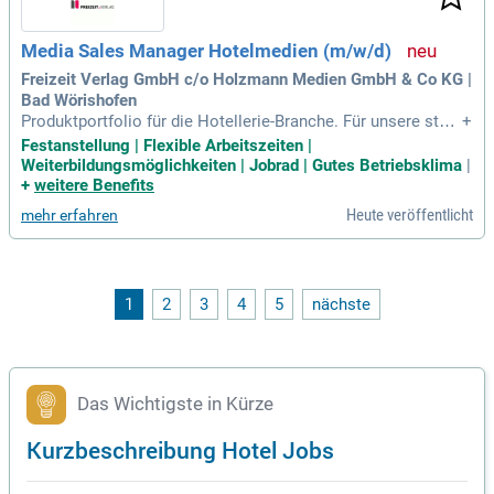
Media Sales Manager Hotelmedien (m/w/d)
Freizeit Verlag GmbH c/o Holzmann Medien GmbH & Co KG |
Bad Wörishofen
Produktportfolio für die Hotellerie-Branche. Für unsere stark
+
en Medienmarken Tophotel mit der Heftstrecke HOTEL+TE
Festanstellung | Flexible Arbeitszeiten |
CHNIK und dem Online-Portal Mein Tophotel suchen wir zu
Weiterbildungsmöglichkeiten | Jobrad | Gutes Betriebsklima
|
m nächstmöglichen Zeitpunkt einen.
+
weitere Benefits
Heute veröffentlicht
mehr erfahren
1
2
3
4
5
nächste
Das Wichtigste in Kürze
Kurzbeschreibung Hotel Jobs