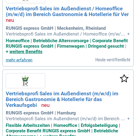
Vertriebsprofi Sales im Außendienst / Homeoffice
(m/w/d) im Bereich Gastronomie & Hotellerie für Ver
RUNGIS express GmbH | Meckenheim, Rheinland
Vertriebsprofi Sales im Außendienst / Homeoffice (m/w/d) i
+
m Bereich Gastronomie & Hotellerie für Verkaufsgebiet Lux
Homeoffice | Betriebliche Altersvorsorge | Corporate Benefit
emburg / Elsass: Aufgaben: Du bist die erste Anlaufstelle fü
RUNGIS express GmbH | Firmenwagen | Dringend gesucht
|
r unsere Kunden aus Gastronomie und Hotellerie; Deine obe
+
weitere Benefits
rste Priorität liegt
Heute veröffentlicht
mehr erfahren
Vertriebsprofi Sales im Außendienst (m/w/d) im
Bereich Gastronomie & Hotellerie für das
Verkaufsgebi
RUNGIS express GmbH | Hamburg
Vertriebsprofi Sales im Außendienst (m/w/d) im Bereich Ga
+
stronomie & Hotellerie für das Verkaufsgebiet Hamburg und
Flexible Arbeitszeiten | Homeoffice | Erfolgsbeteiligung |
Umgebung: Aufgaben: Du akquirierst Kunden im Außendien
Corporate Benefit RUNGIS express GmbH | Betriebliche
st und überzeugst sie von unseren ultrafrischen Lebensmitt