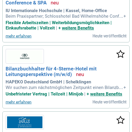
Conference & SPA
IU Internationale Hochschule | Kassel, Home-Office
Beim Praxispartner; Schlosshotel Bad Wilhelmshöhe Confer
+
ence & SPA: Du musst keine Studiengebühren zahlen – das
Flexible Arbeitszeiten | Weiterbildungsmöglichkeiten |
übernehmen wir von der Schlosshotel Bad Wilhelmshöhe C
Einkaufsrabatte | Vollzeit
|
+
weitere Benefits
onference & SPA für Dich!
Heute veröffentlicht
mehr erfahren
Bilanzbuchhalter für 4-Sterne-Hotel mit
Leitungsperspektive (m/w/d)
HAPEKO Deutschland GmbH | Schelklingen
Wir suchen zum nächstmöglichen Zeitpunkt einen Bilanzbuc
+
hhalter (m/w/d), der in unserer Hotelbranche eine zentrale R
Unbefristeter Vertrag | Teilzeit | Minijob
|
+
weitere Benefits
olle spielt. Ihre Aufgaben umfassen die laufende Finanz- und
Heute veröffentlicht
mehr erfahren
Lohnbuchhaltung sowie die Erstellung von Monats- und Jah
resabschlüssen nach HGB. Darüber hinaus sind Sie für die E
rfassung und Verbuchung aller Geschäftsvorfälle sowie die
Überwachung der Zahlungseingänge verantwortlich. In diese
r Position haben Sie die Möglichkeit, sich in eine leitende k
aufmännische Rolle weiterzuentwickeln. Zu Ihren Tätigkeite