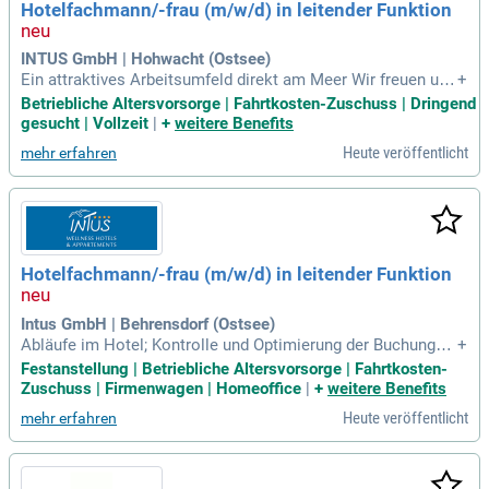
Hotelfachmann/-frau (m/w/d) in leitender Funktion
n gehören auch die Erstellung von BWAs und das Controllin
g von Kostenstellen. Bewerben Sie sich jetzt und gestalten
Sie die Zukunft unseres Unternehmens aktiv mit!
INTUS GmbH | Hohwacht (Ostsee)
Ein attraktives Arbeitsumfeld direkt am Meer Wir freuen uns
+
über Ihre Bewerbung: Jetzt online bewerben unter: https://w
Betriebliche Altersvorsorge | Fahrtkosten-Zuschuss | Dringend
ww.intus-hotels.de/online-bewerben Oder per E-Mail an: Be
gesucht | Vollzeit
|
+
weitere Benefits
werbung@intus-hotels.de Intus GmbH Personalabteilung Sie
Heute veröffentlicht
mehr erfahren
mensstr. 1 90766 Fürthwww.intus-hotels.de
Hotelfachmann/-frau (m/w/d) in leitender Funktion
Intus GmbH | Behrensdorf (Ostsee)
Abläufe im Hotel; Kontrolle und Optimierung der Buchungssi
+
tuation im Hotel, Festlegung von kurzfristigen Maßnahmen
Festanstellung | Betriebliche Altersvorsorge | Fahrtkosten-
und Angeboten zur Belegungssteigerung; Zusammenarbeit
Zuschuss | Firmenwagen | Homeoffice
|
+
weitere Benefits
mit anderen Abteilungen wie Küche, Housekeeping, Marketi
Heute veröffentlicht
mehr erfahren
ng und Technik; Betreuung