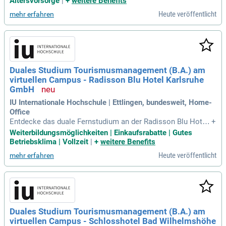
Altersvorsorge
|
+
weitere Benefits
eln; Durch den Ausbau deines
Heute veröffentlicht
mehr erfahren
Duales Studium Tourismusmanagement (B.A.) am
virtuellen Campus - Radisson Blu Hotel Karlsruhe
GmbH
IU Internationale Hochschule | Ettlingen, bundesweit, Home-
Office
Entdecke das duale Fernstudium an der Radisson Blu Hotel
+
Karlsruhe GmbH, wo Theorie und Praxis perfekt kombiniert
Weiterbildungsmöglichkeiten | Einkaufsrabatte | Gutes
werden. Du lernst 100% virtuell und kannst direkt wertvolle
Betriebsklima | Vollzeit
|
+
weitere Benefits
Erfahrungen im Hotel sammeln. Das Radisson Blu bietet m
Heute veröffentlicht
mehr erfahren
oderne Gastlichkeit und eine hohe Servicequalität in einem i
nternationalen Umfeld. Genieße die Nähe zum Schwarzwald
und zu unzähligen Freizeitmöglichkeiten in der Technologier
egion Karlsruhe. Mit 199 Zimmern, 18 flexiblen Tagungsräu
men und einem top ausgestatteten Konferenzzentrum bist D
u bestens aufgestellt. Werde Teil der Radisson Hotel Group
Duales Studium Tourismusmanagement (B.A.) am
und nutze vielfältige Entwicklungsmöglichkeiten in der geho
virtuellen Campus - Schlosshotel Bad Wilhelmshöhe
benen Hotellerie.