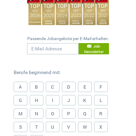
Passende Jobangebote per E-Mail erhalten:
Job-
Newsletter
Berufe beginnend mit:
A
B
C
D
E
F
G
H
I
J
K
L
M
N
O
P
Q
R
S
T
U
V
W
X