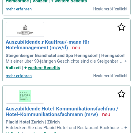
Homeoffice | Vollzeit
|
+
weitere Benefits
dann brauchen wir genau Ihre Unterstützung als Sales- und
Heute veröffentlicht
mehr erfahren
Produktmanager der Nordamerika Abteilung für Reisen in D
ACH Region (auch Hotellerie
Auszubildende:r Kauffrau/-mann für
Hotelmanagement (m/w/d)
Steigenberger Grandhotel and Spa Heringsdorf | Heringsdorf
Mit einer über 90-jährigen Geschichte sind die Steigenberger
+
Hotels & Resorts die älteste Marke von H World Internation
Vollzeit
|
+
weitere Benefits
al. Sie verkörpert höchste Qualität und erstklassigen Servic
Heute veröffentlicht
mehr erfahren
e.
Auszubildende Hotel-Kommunikationsfachfrau /
Hotel-Kommunikationsfachmann (m/w)
Placid Hotel Zurich | Zürich
Entdecken Sie das Placid Hotel und Restaurant Buckhuser i
+