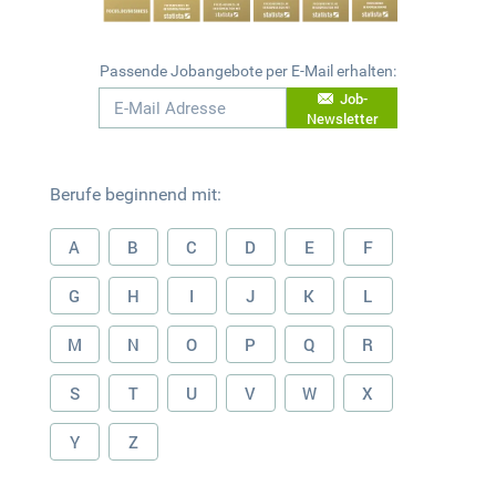
Passende Jobangebote per E-Mail erhalten:
Job-
Newsletter
Berufe beginnend mit:
A
B
C
D
E
F
G
H
I
J
K
L
M
N
O
P
Q
R
S
T
U
V
W
X
Y
Z