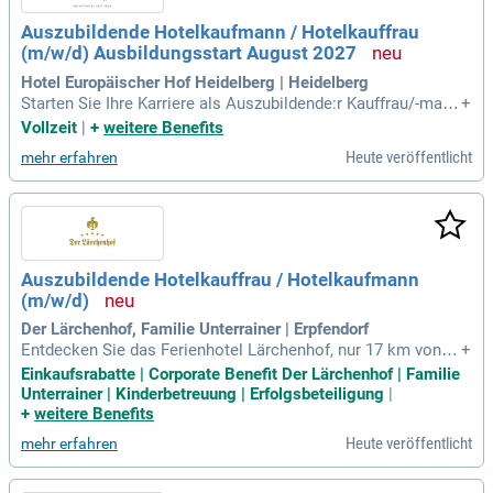
enhof bei einem erfrischenden Drink. Im Gourmetrestaurant
Auszubildende Hotelkaufmann / Hotelkauffrau
erwartet Sie eine exquisite Auswahl an kulinarischen Köstli
(m/w/d) Ausbildungsstart August 2027
chkeiten der französisch-regionalen Küche.
Hotel Europäischer Hof Heidelberg | Heidelberg
Starten Sie Ihre Karriere als Auszubildende:r Kauffrau/-mann
+
für Hotelmanagement (m/w/d) in unserem renommierten H
Vollzeit
|
+
weitere Benefits
otel. In dieser praxisnahen Ausbildung gewinnen Sie ein umf
Heute veröffentlicht
mehr erfahren
assendes Verständnis für die wirtschaftlichen Aspekte der
Hotelbranche. Sie arbeiten in zentralen Bereichen wie Reser
vierung, Einkauf, Buchhaltung und Marketing. Zusätzlich erh
alten Sie Einblicke in operative Abteilungen wie Housekeepi
ng, Service und Rezeption. So erlernen Sie, wie alle Bereiche
effizient zusammenarbeiten und ein Hotel erfolgreich am M
Auszubildende Hotelkauffrau / Hotelkaufmann
arkt positioniert wird. Legen Sie den Grundstein für Ihre Zuk
(m/w/d)
unft im Hotelmanagement und entwickeln Sie wertvolle Ko
mpetenzen in diesem spannenden Umfeld!
Der Lärchenhof, Familie Unterrainer | Erpfendorf
Entdecken Sie das Ferienhotel Lärchenhof, nur 17 km von Ki
+
tzbühel entfernt. Eingebettet in die malerischen Kitzbüheler
Einkaufsrabatte | Corporate Benefit Der Lärchenhof | Familie
Alpen erwarten Sie gemütliche Zimmer und exklusive Suiten
Unterrainer | Kinderbetreuung | Erfolgsbeteiligung
|
für unvergessliche Entspannung und Erholung.
+
weitere Benefits
Heute veröffentlicht
mehr erfahren