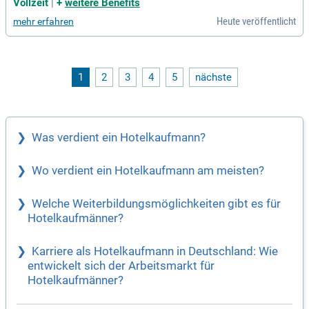
n Zürich Altstetten! Seit 2016 vereinen wir internationales Fl
Vollzeit
|
+
weitere Benefits
air, modernes Design und regionale Kulinarik in einem unver
Heute veröffentlicht
mehr erfahren
wechselbaren Ambiente. Werden Sie Teil unseres einzigarti
gen Konzeptes!
1
2
3
4
5
nächste
Was verdient ein Hotelkaufmann?
Wo verdient ein Hotelkaufmann am meisten?
Welche Weiterbildungsmöglichkeiten gibt es für
Hotelkaufmänner?
Karriere als Hotelkaufmann in Deutschland: Wie
entwickelt sich der Arbeitsmarkt für
Hotelkaufmänner?