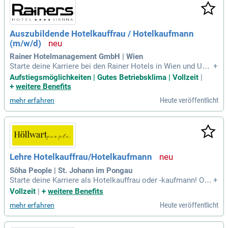
Auszubildende Hotelkauffrau / Hotelkaufmann
(m/w/d)
Rainer Hotelmanagement GmbH | Wien
Starte deine Karriere bei den Rainer Hotels in Wien und Umg
+
ebung! Erlebe einen persönlichen Service und entdecke spa
Aufstiegsmöglichkeiten | Gutes Betriebsklima | Vollzeit
|
nnende Karrieremöglichkeiten, die nicht nur unseren Gästen,
+
weitere Benefits
sondern auch dir unvergessliche Erlebnisse bieten.
Heute veröffentlicht
mehr erfahren
Lehre Hotelkauffrau/Hotelkaufmann
Sôha People | St. Johann im Pongau
Starte deine Karriere als Hotelkauffrau oder -kaufmann! Org
+
anisiere, kommuniziere und plane in einem dynamischen U
Vollzeit
|
+
weitere Benefits
mfeld. Genieße die Vollzeitanstellung und begrüße unsere G
Heute veröffentlicht
mehr erfahren
äste, beantworte ihre Fragen und löse Herausforderungen m
it Bravour.