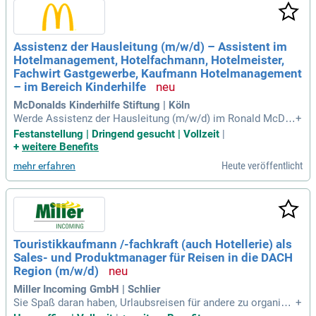
Assistenz der Hausleitung (m/w/d) – Assistent im
Hotelmanagement, Hotelfachmann, Hotelmeister,
Fachwirt Gastgewerbe, Kaufmann Hotelmanagement
– im Bereich Kinderhilfe
McDonalds Kinderhilfe Stiftung | Köln
Werde Assistenz der Hausleitung (m/w/d) im Ronald McDo
+
nald Haus Köln! In dieser Vollzeitposition betreust du Famili
Festanstellung | Dringend gesucht | Vollzeit
|
en in schwierigen Lebenslagen und unterstützt unser ehrena
+
weitere Benefits
mtliches Team. Deine Aufgaben umfassen die Organisation
Heute veröffentlicht
mehr erfahren
der Hausadministration, die Einhaltung der Arbeitssicherhei
t sowie die Pflege der Kontakte zur Klinik. Außerdem planst
du unsere wöchentlichen Verwöhn-Angebote für die Familie
n. Wir suchen engagierte Teamplayer mit Erfahrung im Hote
lmanagement oder Gastgewerbe. Verstärke unser Team in e
inem herzlichen Umfeld und fördere das Wohlbefinden der F
Touristikkaufmann /-fachkraft (auch Hotellerie) als
amilien, die wir betreuen! Jetzt bewerben!
Sales- und Produktmanager für Reisen in die DACH
Region (m/w/d)
Miller Incoming GmbH | Schlier
Sie Spaß daran haben, Urlaubsreisen für andere zu organisie
+
ren und als Touristiker bereits Erfahrung sammeln konnten,