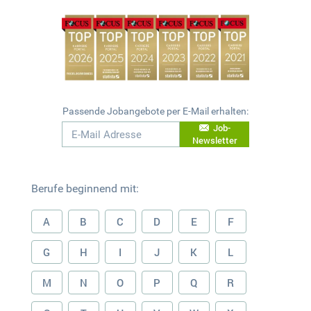
Passende Jobangebote per E-Mail erhalten:
Job-
Newsletter
Berufe beginnend mit:
A
B
C
D
E
F
G
H
I
J
K
L
M
N
O
P
Q
R