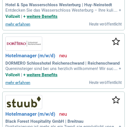
Hotel & Spa Wasserschloss Westerburg | Huy-Neinstedt
Entdecken Sie das Wasserschloss Westerburg – Ihre kulina
+
rische Bühne mit historischem Flair! Werden Sie Teil unsere
Vollzeit
|
+
weitere Benefits
s Teams in Vollzeit und gestalten Sie unvergessliche Erlebn
Heute veröffentlicht
mehr erfahren
isse. Details auf StepStone.de: bit.ly/4w2X7RC APCT1_DE.
Hotelmanager (m/w/d)
DORMERO Schlosshotel Reichenschwand | Reichenschwand
Quereinsteiger sind bei uns herzlich willkommen! Wir suche
+
n dynamische Talente mit Führungskompetenzen und einem
Vollzeit
|
+
weitere Benefits
Gespür für Motivation. Ihre Kommunikations- und Organisati
Heute veröffentlicht
mehr erfahren
onsfähigkeiten sowie EDV-Kenntnisse sind entscheidend fü
r den Erfolg. Bei uns profitieren Sie von einem freundlichen
Team und attraktiven Mitarbeiterbenefits. Flexible Arbeitszei
ten, Smartphone und Laptop unterstützen Sie optimal. Tatto
os und Piercings? Keineswegs ein Hindernis – bei uns sind
Sie einfach Sie selbst!
Hotelmanager (m/w/d)
Black Forest Hospitality GmbH | Breitnau
Digitalisierung ist mehr als ein Trend; sie ermöglicht unsere
+