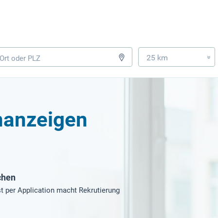
25 km
»
nanzeigen
chen
t per Application macht Rekrutierung