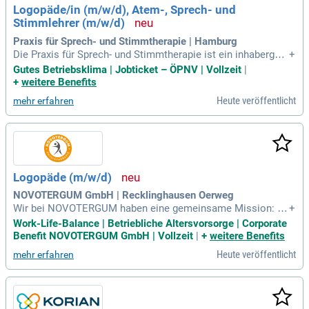
Logopäde/in (m/w/d), Atem-, Sprech- und
Stimmlehrer (m/w/d)
Praxis für Sprech- und Stimmtherapie | Hamburg
Die Praxis für Sprech- und Stimmtherapie ist ein inhabergefü
+
hrtes, kleines Unternehmen im Bereich Gesundheit & sozial
Gutes Betriebsklima | Jobticket – ÖPNV | Vollzeit
|
e Dienste, das sich auf die ganzheitliche Behandlung von Sp
+
weitere Benefits
rach-, Sprech-, Stimm- und Atemstörungen spezialisiert hat.
Heute veröffentlicht
mehr erfahren
Logopäde (m/w/d)
NOVOTERGUM GmbH | Recklinghausen Oerweg
Wir bei NOVOTERGUM haben eine gemeinsame Mission: Wi
+
r wollen Therapie den Stellenwert geben, der ihr im Gesundh
Work-Life-Balance | Betriebliche Altersvorsorge | Corporate
eitswesen zusteht. NOVOTERGUM ist der Spezialist für The
Benefit NOVOTERGUM GmbH | Vollzeit
|
+
weitere Benefits
rapie.
Heute veröffentlicht
mehr erfahren