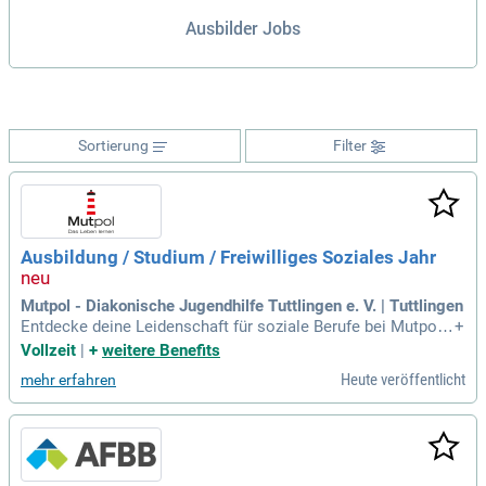
Ausbilder Jobs
Sortierung
Filter
Ausbildung / Studium / Freiwilliges Soziales Jahr
Mutpol - Diakonische Jugendhilfe Tuttlingen e. V. | Tuttlingen
Entdecke deine Leidenschaft für soziale Berufe bei Mutpol,
+
der Diakonischen Jugendhilfe Tuttlingen e.V.! Wir bieten dir
Vollzeit
|
+
weitere Benefits
spannende Ausbildungsmöglichkeiten, darunter duale Studi
Heute veröffentlicht
mehr erfahren
engänge und die praxisintegrierte Ausbildung zum Erzieher.
Wenn du dich noch orientieren möchtest, starte mit einem F
reiwilligen Sozialen Jahr (FSJ) oder einem Bundesfreiwillige
ndienst (BFD). Du bringst Freude am Umgang mit Kindern un
d Jugendlichen in schwierigen Lebenslagen mit? Sei unser K
ommunikationstalent mit großem Herzen, starken Nerven u