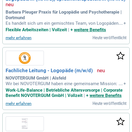
aben. Bewerben Sie sich jetzt und gestalten Sie die Zukunft
Metzingen aktiv mit!
Barbara Pleuger Praxis für Logopädie und Psychotherapie |
Dortmund
Es handelt sich um ein gemischtes Team, von Logopäden, S
+
prach- und Sprechheiltherapeuten. Hierbei handelt es sich u
Flexible Arbeitszeiten | Vollzeit
|
+
weitere Benefits
m angestellte Mitarbeiter, freie Mitarbeiter und einem Kolleg
Heute veröffentlicht
mehr erfahren
en mit eigener Kassenzulassung.
Fachliche Leitung - Logopäde (m/w/d)
NOVOTERGUM GmbH | Alsfeld
Wir bei NOVOTERGUM haben eine gemeinsame Mission: Wi
+
r wollen Therapie den Stellenwert geben, der ihr im Gesundh
Work-Life-Balance | Betriebliche Altersvorsorge | Corporate
eitswesen zusteht. NOVOTERGUM ist der Spezialist für The
Benefit NOVOTERGUM GmbH | Vollzeit
|
+
weitere Benefits
rapie.
Heute veröffentlicht
mehr erfahren