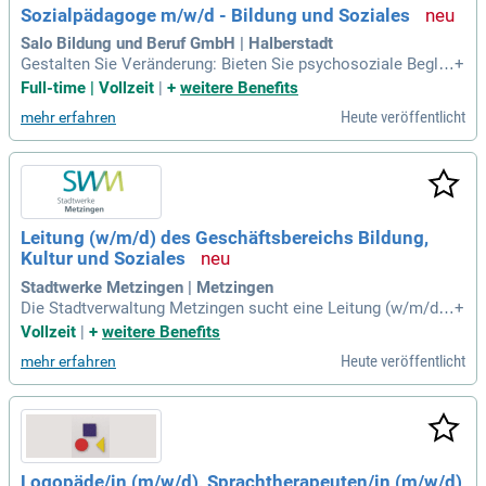
Sozialpädagoge m/w/d - Bildung und Soziales
ruchsvollen, wachstumsorientierten Tätigkeit. Voraussetzun
gen sind ein abgeschlossenes Studium der Sozialpädagogik
Salo Bildung und Beruf GmbH | Halberstadt
und Erfahrung in der beruflichen Rehabilitation.
Gestalten Sie Veränderung: Bieten Sie psychosoziale Beglei
+
tung, Coaching und Bewerbungstraining. Fördern Sie Schlüs
Full-time | Vollzeit
|
+
weitere Benefits
selqualifikationen, übernehmen Sie Unterricht, akquirieren S
Heute veröffentlicht
mehr erfahren
ie Praktikumsplätze und pflegen Sie wertvolle Kontakte. We
rden Sie Teil unseres Netzwerks!
Leitung (w/m/d) des Geschäftsbereichs Bildung,
Kultur und Soziales
Stadtwerke Metzingen | Metzingen
Die Stadtverwaltung Metzingen sucht eine Leitung (w/m/d) f
+
ür den Geschäftsbereich Bildung, Kultur und Soziales. Diese
Vollzeit
|
+
weitere Benefits
Schlüsselposition prägt das gesellschaftliche Leben in Met
Heute veröffentlicht
mehr erfahren
zingen, von der frühen Bildung bis zum Alter. Sie tragen die s
trategische Verantwortung für etwa 300 Mitarbeitende in dre
i Fachbereichen und berichten direkt an den Ersten Bürgerm
eister. Die attraktive Besoldung richtet sich nach Qualifikati
on, bis zur Gruppe A 14 LBes GBW oder EG 14 TVöD. Zu Ihre
n Aufgaben gehört die Planung und der Ausbau der kommun
Logopäde/in (m/w/d), Sprachtherapeuten/in (m/w/d)
alen Bildungsinfrastruktur sowie die Begleitung von Bauvorh