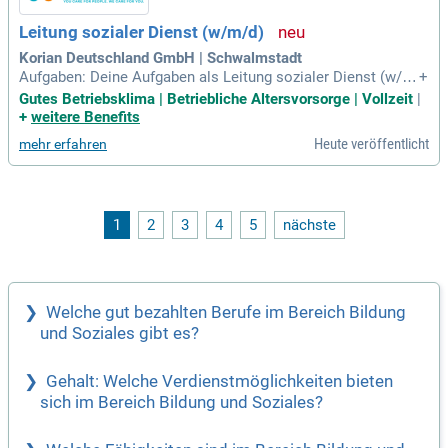
Leitung sozialer Dienst (w/m/d)
Korian Deutschland GmbH | Schwalmstadt
Aufgaben: Deine Aufgaben als Leitung sozialer Dienst (w/
+
m/d) bei uns.
Gutes Betriebsklima | Betriebliche Altersvorsorge | Vollzeit
|
+
weitere Benefits
Heute veröffentlicht
mehr erfahren
1
2
3
4
5
nächste
Welche gut bezahlten Berufe im Bereich Bildung
und Soziales gibt es?
Gehalt: Welche Verdienstmöglichkeiten bieten
sich im Bereich Bildung und Soziales?