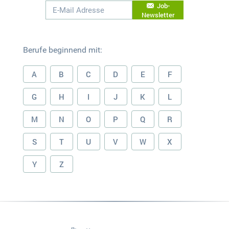
Job-
Newsletter
Berufe beginnend mit:
A
B
C
D
E
F
G
H
I
J
K
L
M
N
O
P
Q
R
S
T
U
V
W
X
Y
Z