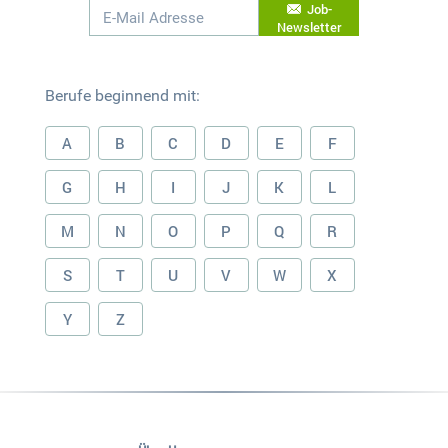
Job-
Newsletter
Berufe beginnend mit:
A
B
C
D
E
F
G
H
I
J
K
L
M
N
O
P
Q
R
S
T
U
V
W
X
Y
Z