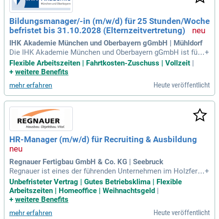
Bildungsmanager/-in (m/w/d) für 25 Stunden/Woche
befristet bis 31.10.2028 (Elternzeitvertretung)
IHK Akademie München und Oberbayern gGmbH | Mühldorf
Die IHK Akademie München und Oberbayern gGmbH ist führ
+
end in der beruflichen Weiterbildung in der Region. Mit über
Flexible Arbeitszeiten | Fahrtkosten-Zuschuss | Vollzeit
|
150 erfahrenen Mitarbeitenden unterstützen wir die Karriere
+
weitere Benefits
entwicklung in kaufmännischen, technischen und gastrono
Heute veröffentlicht
mehr erfahren
mischen Bereichen. Als zuverlässiger Partner der Wirtschaft
fördern wir die Personalentwicklung in Unternehmen und bie
ten individuell zugeschnittene Qualifizierungen an. Unsere S
chulungen finden in München und an weiteren Standorten in
Oberbayern statt, unterstützt durch ein modernes Tagungsze
ntrum in Feldkirchen-Westerham. Unsere Expertinnen und E
HR-Manager (m/w/d) für Recruiting & Ausbildung
xperten planen und organisieren diverse Lehrgänge, darunter
digitale Formate. Kontaktieren Sie uns für eine persönliche
Beratung und starten Sie Ihre Weiterbildung noch heute!
Regnauer Fertigbau GmbH & Co. KG | Seebruck
Regnauer ist eines der führenden Unternehmen im Holzferti
+
gbau und steht seit über 95 Jahren für hochwertige, nachhal
Unbefristeter Vertrag | Gutes Betriebsklima | Flexible
tige Wohn- und Geschäftsgebäude. Wir suchen einen talenti
Arbeitszeiten | Homeoffice | Weihnachtsgeld
|
erten HR-Manager (m/w/d) für Recruiting und Ausbildung in
+
weitere Benefits
Seebruck, Deutschland. Ihre Aufgabe wird es sein, innovativ
Heute veröffentlicht
mehr erfahren
e Ausbildungsprogramme zu entwickeln und unser Recruitin