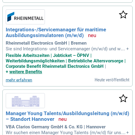
g auf das nächste Level zu heben. Sie steuern den gesamte
n Recruiting-Prozess, von der Ausschreibung bis zum Onboa
rding. Bei REGNAUER gestalten Sie nicht nur Karrieren, sond
ern tragen auch aktiv zu einem klimafreundlichen Bau bei. W
erden Sie Teil unseres engagierten Teams und fördern Sie z
Integrations-/Servicemanager für maritime
ukünftige Talente!
Ausbildungssimulatoren (m/w/d)
Rheinmetall Electronics GmbH | Bremen
Sie sind Integrations- und Servicemanager (m/w/d) und wün
+
schen sich eine praxisnahe Tätigkeit mit maritimen Bezug in
Flexible Arbeitszeiten | Jobticket – ÖPNV |
einem spannenden Projektumfeld? Dann starten Sie bei uns
Weiterbildungsmöglichkeiten | Betriebliche Altersvorsorge |
in der Integration der maritimen Ausbildungssimulatoren du
Corporate Benefit Rheinmetall Electronics GmbH
|
rch. In unseren.
+
weitere Benefits
Heute veröffentlicht
mehr erfahren
Manager Young Talents/Ausbildungsleitung (m/w/d)
– Standort Hannover
VBA Clarios Germany GmbH & Co. KG | Hannover
Wir suchen einen Manager Young Talents (m/w/d) für unser
+