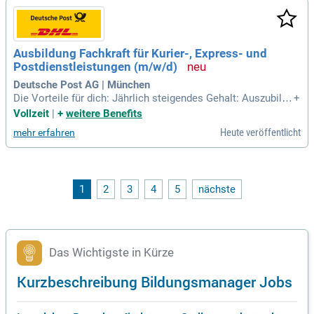
Ausbildung Fachkraft für Kurier-, Express- und
Postdienstleistungen (m/w/d)
Deutsche Post AG | München
Die Vorteile für dich: Jährlich steigendes Gehalt: Auszubilde
+
nde ab 1.334 € monatlich; Wohnortnahe und praxisorientiert
Vollzeit
|
+
weitere Benefits
e Ausbildung mit intensiver Einbindung in den Betriebsablau
Heute veröffentlicht
mehr erfahren
f; Schnell große Eigenverantwortung durch eigenständige Zu
stellung; Jährlich
1
2
3
4
5
nächste
Das Wichtigste in Kürze
Kurzbeschreibung Bildungsmanager Jobs