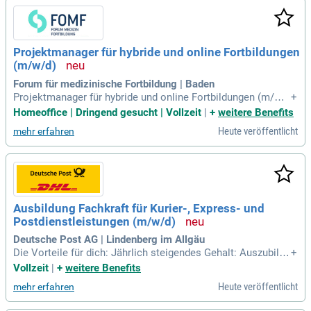
Projektmanager für hybride und online Fortbildungen
(m/w/d)
Forum für medizinische Fortbildung | Baden
Projektmanager für hybride und online Fortbildungen (m/w/
+
d); in Baden bei Wien / anteilig Homeoffice möglich / Vollze
Homeoffice | Dringend gesucht | Vollzeit
|
+
weitere Benefits
it. In Ihrer Funktion als Projektmanager:in verantworten Sie
Heute veröffentlicht
mehr erfahren
selbstständig die gesamte Organisation von Fortbildungspr
ojekten.
Ausbildung Fachkraft für Kurier-, Express- und
Postdienstleistungen (m/w/d)
Deutsche Post AG | Lindenberg im Allgäu
Die Vorteile für dich: Jährlich steigendes Gehalt: Auszubilde
+
nde ab 1.334 € monatlich; Wohnortnahe und praxisorientiert
Vollzeit
|
+
weitere Benefits
e Ausbildung mit intensiver Einbindung in den Betriebsablau
Heute veröffentlicht
mehr erfahren
f; Schnell große Eigenverantwortung durch eigenständige Zu
stellung; Jährlich