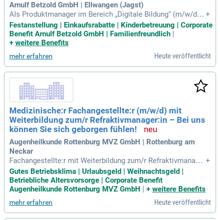
en.
Arnulf Betzold GmbH | Ellwangen (Jagst)
Als Produktmanager im Bereich „Digitale Bildung“ (m/w/d) g
+
estalten Sie innovative Produkte von der Ideenfindung bis zu
Festanstellung | Einkaufsrabatte | Kinderbetreuung | Corporate
r Markteinführung. Sie evaluieren Handelsprodukte und anal
Benefit Arnulf Betzold GmbH | Familienfreundlich
|
ysieren Markttrends, um Kundenbedürfnisse zu identifiziere
+
weitere Benefits
n. Ihre Verantwortung umfasst die gesamte Produktlebensz
Heute veröffentlicht
mehr erfahren
yklussteuerung und die Kalkulation von Preisen. Zudem bes
uchen Sie Messen und pflegen die Zusammenarbeit mit Ko
operationspartnern und internen Abteilungen. Ein erfolgreic
h abgeschlossenes Studium in Marketing oder Wirtschaftsi
nformatik bildet die ideale Grundlage für diese Position. We
rden Sie Teil eines dynamischen Teams und tragen Sie zur
Medizinische:r Fachangestellte:r (m/w/d) mit
Weiterentwicklung moderner Bildungsangebote bei!
Weiterbildung zum/r Refraktivmanager:in – Bei uns
können Sie sich geborgen fühlen!
Augenheilkunde Rottenburg MVZ GmbH | Rottenburg am
Neckar
Fachangestellte:r mit Weiterbildung zum/r Refraktivmanage
+
r:in; Freundliche und serviceorientierte Kommunikation mit
Gutes Betriebsklima | Urlaubsgeld | Weihnachtsgeld |
den Patient:innen; Hohe Beratungskompetenz; Idealerweise
Betriebliche Altersvorsorge | Corporate Benefit
mehrjährige Berufserfahrung, aber keine Voraussetzung; Sic
Augenheilkunde Rottenburg MVZ GmbH
|
+
weitere Benefits
herer Umgang mit dem
Heute veröffentlicht
mehr erfahren