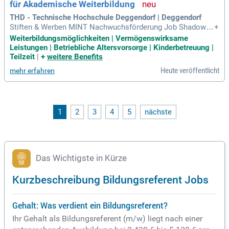
für Akademische Weiterbildung
THD - Technische Hochschule Deggendorf | Deggendorf
Stiften & Werben MINT Nachwuchsförderung Job Shadowin
+
g Employer Branding durch Weiterbildung Follow us: Follow
Weiterbildungsmöglichkeiten | Vermögenswirksame
us: DE EN Logout Zurück Startseite Header minimieren Hea
Leistungen | Betriebliche Altersvorsorge | Kinderbetreuung |
der maximieren Weiterbildungsreferentin / Weiterbildungsre
Teilzeit
|
+
weitere Benefits
ferent (m/w/d) im Bereich
Heute veröffentlicht
mehr erfahren
1
2
3
4
5
nächste
Das Wichtigste in Kürze
Kurzbeschreibung Bildungsreferent Jobs
Gehalt: Was verdient ein Bildungsreferent?
Ihr Gehalt als Bildungsreferent (m/w) liegt nach einer