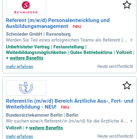
Referent (m/w/d) Personalentwicklung und
Ausbildungsmanagement
Schmieder GmbH | Ravensburg
Werden Sie Teil eines erfolgreichen Teams als Referent (m/
+
w/d) für Personalentwicklung und Ausbildungsmanagement
Unbefristeter Vertrag | Festanstellung |
in Ravensburg! Schmieder, Ihr regionaler Spezialist für die Di
Weiterbildungsmöglichkeiten | Gutes Betriebsklima | Vollzeit
|
rektvermittlung, bietet Ihnen die Chance, in einem mittelstän
+
weitere Benefits
dischen Familienunternehmen zu arbeiten. Mit über 40 Jahr
Heute veröffentlicht
mehr erfahren
en Erfahrung unterstützen wir Sie kostenlos auf Ihrem Weg
zum Traumjob in der Bodensee-Oberschwaben-Region. In di
eser unbefristeten Vollzeitstelle analysieren Sie den Qualifiz
ierungsbedarf und beraten Führungskräfte sowie Mitarbeite
nde zu Entwicklungsmöglichkeiten. Außerdem konzipieren
und entwickeln Sie Programme für die Personal- und Führun
Referent/in (m/w/d) Bereich Ärztliche Aus-, Fort- und
gskräfteentwicklung. Bewerben Sie sich jetzt und profitieren
Weiterbildung - NEU!
Sie von unserem umfangreichen Netzwerk!
Bundesärztekammer Berlin | Berlin
Wir suchen eine/n Referent/in (m/w/d) für die Ärztliche Aus
+
-, Fort- und Weiterbildung. Dieses Vollzeitangebot ermöglich
Vollzeit
|
+
weitere Benefits
t Ihnen, aktiv an der Weiterentwicklung von Ärztetrainings m
Heute veröffentlicht
mehr erfahren
itzuwirken. Sie werden eng mit Landesärztekammern und m