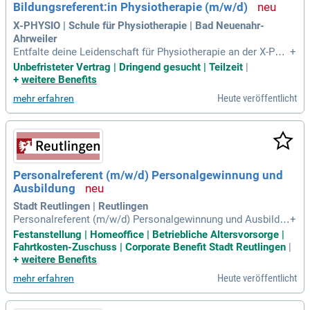
Bildungsreferent:in Physiotherapie (m/w/d)
wächst stetig, und wir suchen talentierte Fachkräfte zur Ver
stärkung unseres Teams. Nutze die Chance, deine Karriere i
X-PHYSIO | Schule für Physiotherapie | Bad Neuenahr-
n einem dynamischen Unternehmen zu gestalten!
Ahrweiler
Entfalte deine Leidenschaft für Physiotherapie an der X-PHY
+
SIO Schule in Bad Neuenahr-Ahrweiler! Hier erwartet dich ei
Unbefristeter Vertrag | Dringend gesucht | Teilzeit
|
n praxisnaher und zukunftsorientierter Arbeitsplatz in einer
+
weitere Benefits
charmanten Weinregion. Du übernimmst Verantwortung in d
Heute veröffentlicht
mehr erfahren
er Planung und Durchführung von Unterricht für unsere ange
henden Therapeuten. Begleite unsere Lernenden durch alle d
rei Jahre ihrer Ausbildung und fördere ihre individuelle Entwi
cklung. Mit einem attraktiven Gehalt zwischen 3.500 und 4.5
00 EUR brutto/Monat und flexiblen Teilzeit- oder Vollzeitmo
dellen bietet dir unsere Schule ideale Bedingungen. Werde T
Personalreferent (m/w/d) Personalgewinnung und
eil eines engagierten Dozententeams und gestalte die Zuku
Ausbildung
nft der Physiotherapie aktiv mit!
Stadt Reutlingen | Reutlingen
Personalreferent (m/w/d) Personalgewinnung und Ausbildu
+
ng: Die Stadt Reutlingen ist eine vitale, selbstbewusste Stad
Festanstellung | Homeoffice | Betriebliche Altersvorsorge |
t, als Oberzentrum Teil der Metropolregion Stuttgart und in u
Fahrtkosten-Zuschuss | Corporate Benefit Stadt Reutlingen
|
nmittelbarer Nachbarschaft zur landschaftlich reizvollen Sc
+
weitere Benefits
hwäbischen Alb
Heute veröffentlicht
mehr erfahren