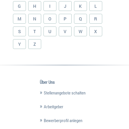
G
H
I
J
K
L
M
N
O
P
Q
R
S
T
U
V
W
X
Y
Z
Über Uns
Stellenangebote schalten
Arbeitgeber
Bewerberprofil anlegen