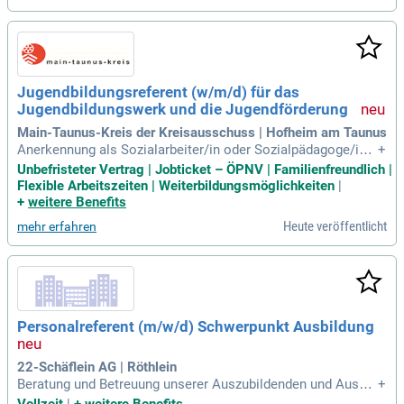
edizinischen Fachgesellschaften zusammenarbeiten. Ihre A
ufgaben umfassen die Begleitung von Projekten und die Ver
besserung der (Muster-) Weiterbildungsordnung. Außerdem
sind Sie für die Entwicklung von elektronischen Logbüchern
und Fortbildungsqualifikationen zuständig. Bewerben Sie sic
Jugendbildungsreferent (w/m/d) für das
h jetzt und gestalten Sie die Zukunft der medizinischen Aus
Jugendbildungswerk und die Jugendförderung
bildung mit!
Main-Taunus-Kreis der Kreisausschuss | Hofheim am Taunus
Anerkennung als Sozialarbeiter/in oder Sozialpädagoge/in o
+
der vergleichbare Qualifikation; Praxiserfahrung in der Jugen
Unbefristeter Vertrag | Jobticket – ÖPNV | Familienfreundlich |
darbeit bzw. in der Durchführung erlebnispädagogischer Proj
Flexible Arbeitszeiten | Weiterbildungsmöglichkeiten
|
ekte wünschenswert; Umfassende Methodenkenntnisse in d
+
weitere Benefits
er außerschulischen Jugendbildung
Heute veröffentlicht
mehr erfahren
Personalreferent (m/w/d) Schwerpunkt Ausbildung
22-Schäflein AG | Röthlein
Beratung und Betreuung unserer Auszubildenden und Ausbil
+
dungsverantwortlichen während des gesamten Ausbildungs