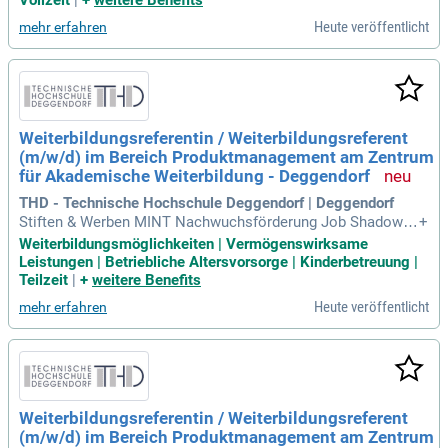
Vollzeit
|
+
weitere Benefits
prozesses; Sicherstellung der Einhaltung gesetzlicher und u
Heute veröffentlicht
mehr erfahren
nternehmensinterner Vorgaben im Ausbildungsbereich; Ent
wicklung und Umsetzung innovativer
Weiterbildungsreferentin / Weiterbildungsreferent
(m/w/d) im Bereich Produktmanagement am Zentrum
für Akademische Weiterbildung - Deggendorf
THD - Technische Hochschule Deggendorf | Deggendorf
Stiften & Werben MINT Nachwuchsförderung Job Shadowin
+
g Employer Branding durch Weiterbildung Follow us: Follow
Weiterbildungsmöglichkeiten | Vermögenswirksame
us: DE EN Logout Zurück Startseite Header minimieren Hea
Leistungen | Betriebliche Altersvorsorge | Kinderbetreuung |
der maximieren Weiterbildungsreferentin / Weiterbildungsre
Teilzeit
|
+
weitere Benefits
ferent (m/w/d) im Bereich
Heute veröffentlicht
mehr erfahren
Weiterbildungsreferentin / Weiterbildungsreferent
(m/w/d) im Bereich Produktmanagement am Zentrum