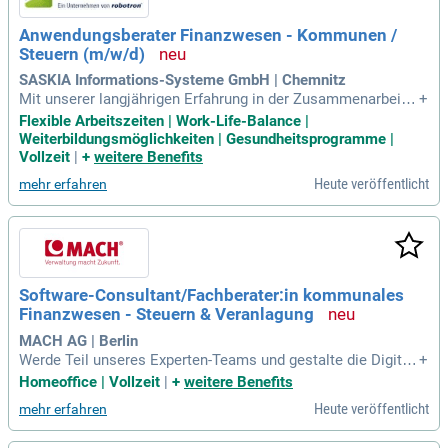
Anwendungsberater Finanzwesen - Kommunen /
Steuern (m/w/d)
SASKIA Informations-Systeme GmbH | Chemnitz
Mit unserer langjährigen Erfahrung in der Zusammenarbeit
+
mit Kommunen und öffentlichen Verwaltungen verstehen wi
Flexible Arbeitszeiten | Work-Life-Balance |
r die komplexen Strukturen von Behörden. Wir engagieren u
Weiterbildungsmöglichkeiten | Gesundheitsprogramme |
ns aktiv für die Modernisierung und Digitalisierung der Verw
Vollzeit
|
+
weitere Benefits
altung, indem wir effektive eGovernment-Projekte realisiere
Heute veröffentlicht
mehr erfahren
n. Unsere modularen Komplettlösungen unterstützen die Fin
anzverwaltung, die Erfassung von Leistungsdaten sowie die
Personalabrechnung. Zudem entwickeln wir maßgeschneide
rte Softwarelösungen für Landes- und Bundesbehörden. In Ih
rer Beratungsrolle helfen Sie unseren Kunden, Steuer- und A
bgabenveranlagungen effizient zu gestalten. Dabei unterstüt
Software-Consultant/Fachberater:in kommunales
zen Sie sie bei der Erstellung von Bescheiden, der Durchführ
Finanzwesen - Steuern & Veranlagung
ung von Auswertungen und der Bearbeitung laufender Vorgä
nge.
MACH AG | Berlin
Werde Teil unseres Experten-Teams und gestalte die Digitali
+
sierung im kommunalen Finanzwesen mit! Als Berater:in für
Homeoffice | Vollzeit
|
+
weitere Benefits
unsere Softwarelösung MACH K1 übernimmst du Verantwor
Heute veröffentlicht
mehr erfahren
tung in spannenden Implementierungsprojekten. Dein Fokus
auf Steuern und Abgaben ermöglicht dir eine präzise Analys