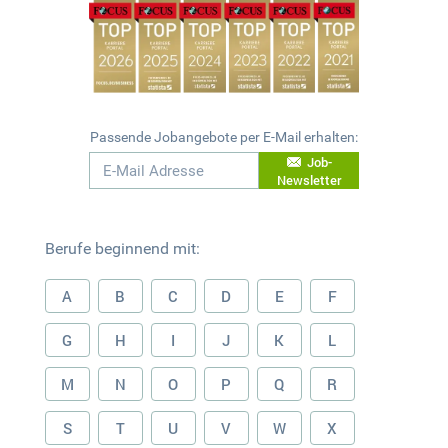
Passende Jobangebote per E-Mail erhalten:
Job-
Newsletter
Berufe beginnend mit:
A
B
C
D
E
F
G
H
I
J
K
L
M
N
O
P
Q
R
S
T
U
V
W
X