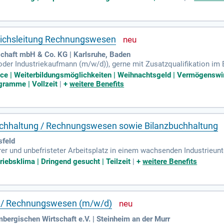
ifikation im Rechnungswesen. Berufserfahrung ist erforderlich, und 
n einem unbefristeten Arbeitsvertrag, Corporate Benefits und moderne
flachen Hierarchien und schnellen Entscheidungswegen.
eichsleitung Rechnungswesen
aft mbH & Co. KG | Karlsruhe, Baden
r Industriekaufmann (m/w/d)), gerne mit Zusatzqualifikation im 
vergleichbaren Position; Verständnis für buchhalterische Zusamme
fice | Weiterbildungsmöglichkeiten | Weihnachtsgeld | Vermögenswi
gramme | Vollzeit
|
+
weitere Benefits
chhaltung / Rechnungswesen sowie Bilanzbuchhaltung
sfeld
rer und unbefristeter Arbeitsplatz in einem wachsenden Industrieu
eidungswege; Verantwortungsvolle Aufgaben im Rechnungswesen; Kla
riebsklima | Dringend gesucht | Teilzeit
|
+
weitere Benefits
g / Rechnungswesen (m/w/d)
ergischen Wirtschaft e.V. | Steinheim an der Murr