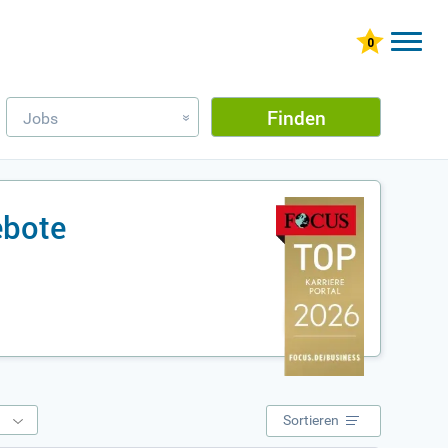
Finden
Jobs
»
ebote
e
Sortieren