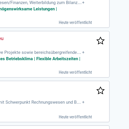
esen/Finanzen, Weiterbildung zum Bilanzb
+
uchhaltung; Erfahrung
Vermögenswirksame Leistungen |
Heute veröffentlicht
ve Projekte sowie bereichsübergreifende M
+
ereichen, IT und weiteren
 Betriebsklima | Flexible Arbeitszeiten |
Heute veröffentlicht
 mit Schwerpunkt Rechnungswesen und Bila
+
 Bereich Finanz- und Rechnungswesen
Heute veröffentlicht