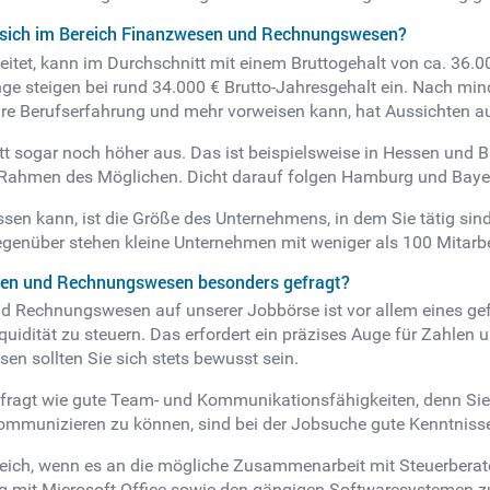
n sich im Bereich Finanzwesen und Rechnungswesen?
t, kann im Durchschnitt mit einem Bruttogehalt von ca. 36.000
nge steigen bei rund 34.000 € Brutto-Jahresgehalt ein. Nach min
hre Berufserfahrung und mehr vorweisen kann, hat Aussichten a
tt sogar noch höher aus. Das ist beispielsweise in Hessen und 
 Rahmen des Möglichen. Dicht darauf folgen Hamburg und Bayer
lassen kann, ist die Größe des Unternehmens, in dem Sie tätig s
egenüber stehen kleine Unternehmen mit weniger als 100 Mitarb
esen und Rechnungswesen besonders gefragt?
 Rechnungswesen auf unserer Jobbörse ist vor allem eines gefra
idität zu steuern. Das erfordert ein präzises Auge für Zahlen 
en sollten Sie sich stets bewusst sein.
gefragt wie gute Team- und Kommunikationsfähigkeiten, denn 
kommunizieren zu können, sind bei der Jobsuche gute Kenntnisse
reich, wenn es an die mögliche Zusammenarbeit mit Steuerberate
ng mit Microsoft Office sowie den gängigen Softwaresystemen zu