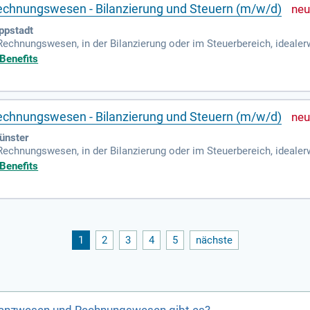
Rechnungswesen - Bilanzierung und Steuern (m/w/d)
ppstadt
echnungswesen, in der Bilanzierung oder im Steuerbereich, idealerw
esellschaft oder Steuerberatungskanzlei.
 Benefits
Rechnungswesen - Bilanzierung und Steuern (m/w/d)
ünster
echnungswesen, in der Bilanzierung oder im Steuerbereich, idealerw
esellschaft oder Steuerberatungskanzlei.
 Benefits
1
2
3
4
5
nächste