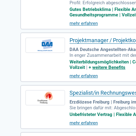
Profil: Erfolgreich abgeschloss
uchhalter (m/w/d) oder eine verg
Gutes Betriebsklima | Flexible A
Gesundheitsprogramme | Vollzei
mehr erfahren
Projektmanager / Projektk
DAA Deutsche Angestellten-Ak
In enger Zusammenarbeit mit der
aßnahmen plant, steuert und übe
Weiterbildungsmöglichkeiten | C
Vollzeit
|
+
weitere Benefits
mehr erfahren
Spezialist/in Rechnungswe
Erzdiözese Freiburg | Freiburg i
Sie bringen dafür mit: Abgesch
nzierung ALTERNATIV; Abschluss 
Unbefristeter Vertrag | Flexible A
mehr erfahren