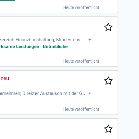
eine Weiterbildung zum Bilanzbuchhalter is
Heute veröffentlicht
n Arbeitsplätzen. Freuen Sie sich auf eine
Bereich Finanzbuchhaltung; Mindestens 3-5
+
nhänge und den Jahresabschlussprozess
rksame Leistungen | Betriebliche
Heute veröffentlicht
nternehmen; Direkter Austausch mit der Ges
+
re Strukturen und
Heute veröffentlicht