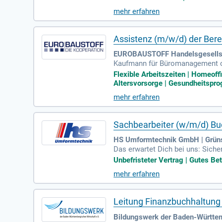
ung oder eine vergleichbare Qual
mehr erfahren
t von Vorteil. Sie profitieren vo
offene Unternehmenskultur mit 
Assistenz (m/w/d) der Ber
EUROBAUSTOFF Handelsgesellsch
Kaufmann für Büromanagement ode
Jahre Berufserfahrung in einer 
Flexible Arbeitszeiten | Homeof
Altersvorsorge | Gesundheitspro
mehr erfahren
Sachbearbeiter (w/m/d) Bu
HS Umformtechnik GmbH | Grün
Das erwartet Dich bei uns: Siche
chäftsleitung und kurze Entsch
Unbefristeter Vertrag | Gutes Bet
mehr erfahren
Leitung Finanzbuchhaltun
Bildungswerk der Baden-Württemb