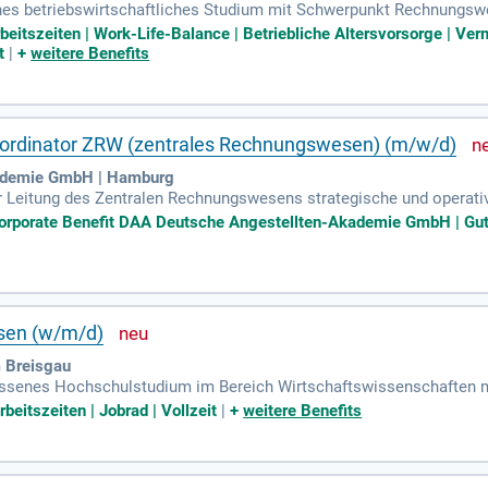
enes betriebswirtschaftliches Studium mit Schwerpunkt Rechnungsw
leichbare Qualifikation; Mehrjährige Berufserfahrung in der Finanzb
rbeitszeiten | Work-Life-Balance | Betriebliche Altersvorsorge | 
t
|
+
weitere Benefits
oordinator ZRW (zentrales Rechnungswesen) (m/w/d)
ademie GmbH | Hamburg
 Leitung des Zentralen Rechnungswesens strategische und operati
rwacht, als zentrale Schnittstelle zwischen Rechnungswesen, Fachb
orporate Benefit DAA Deutsche Angestellten-Akademie GmbH | Gutes
sen (w/m/d)
m Breisgau
lossenes Hochschulstudium im Bereich Wirtschaftswissenschaften
Bilanzbuchhaltung oder vergleichbare Qualifikation; Erfahrung im
rbeitszeiten | Jobrad | Vollzeit
|
+
weitere Benefits