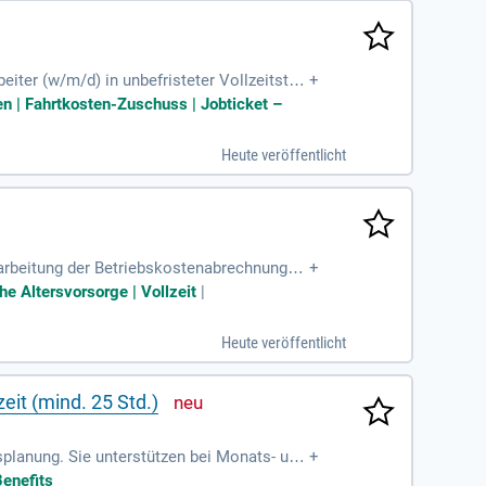
ter (w/m/d) in unbefristeter Vollzeitstell
+
 Rahmenbedingungen, einer betrieblichen Alte
ten | Fahrtkosten-Zuschuss | Jobticket –
hlüssen und Wirtschaftsplänen sowie die An
nd Firmenfitness. Voraussetzungen sind ein
Heute veröffentlicht
chhalter.
arbeitung der Betriebskostenabrechnungen;
+
urchführung des Forderungsmanagements
he Altersvorsorge | Vollzeit
|
Heute veröffentlicht
it (mind. 25 Std.)
planung. Sie unterstützen bei Monats- und
+
benötigen Sie eine kaufmännische Ausbild
Benefits