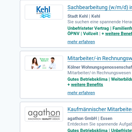
Sachbearbeitung (w/m/d) 
Stadt Kehl | Kehl
Sie suchen eine spannende Heraus
e mit attraktiver Vergütung bis z
Unbefristeter Vertrag | Familien
rsvorsorge und individueller We
ÖPNV | Vollzeit
|
+
weitere Benef
lagenbuchhaltung. Wir bieten kos
mehr erfahren
erfolgreich abgeschlossenes bet
Mitarbeiter/-in Rechnungs
Kölner Wohnungsgenossenschaft
Mitarbeiter/-in Rechnungswesen 
Betreuung und Bearbeitung von 
Gutes Betriebsklima | Weiterbildu
+
weitere Benefits
mehr erfahren
Kaufmännischer Mitarbeiter
agathon GmbH | Essen
Entdecken Sie spannende Aufgabe
Jahresabschlüssen und helfen be
Gutes Betriebsklima | Unbefriste