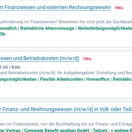
im Finanzwesen und externen Rechnungswesen
forderung im Finanzwesen? Bewerben Sie sich jetzt als Sachbearbei
u 65.187 € brutto jährlich! Profitieren Sie von familienfreundlichen
freundlich | Betriebliche Altersvorsorge | Weiterbildungsmöglichkei
iterbildung. Ihre Aufgaben umfassen die Mitwirkung bei Jahresabsc
its
tenfreie Parkplätze, ein Jobticket für öffentliche Verkehrsmittel u
riebswirtschaftliches Studium oder eine Weiterbildung zum Bilanzbu
wesen und Betriebskosten (m/w/d)
 eG | Köln
und Betriebskosten (m/w/d): Ihr Aufgabengebiet: Erstellung und Be
Mieteranfragen und Einsprüchen im Bereich der Betriebskosten; D
ngsmöglichkeiten | Flexible Arbeitszeiten | Homeoffice | Betrieblic
 Finanz- und Rechnungswesen (m/w/d) in Voll- oder Teilze
n im Finanzwesen, von der Buchhaltung bis zur Finanz- und Ertrags
i der Weiterentwicklung unseres ERP-Systems. Für diese Position 
ter Vertrag | Corporate Benefit agathon GmbH | Teilzeit
|
+
weitere 