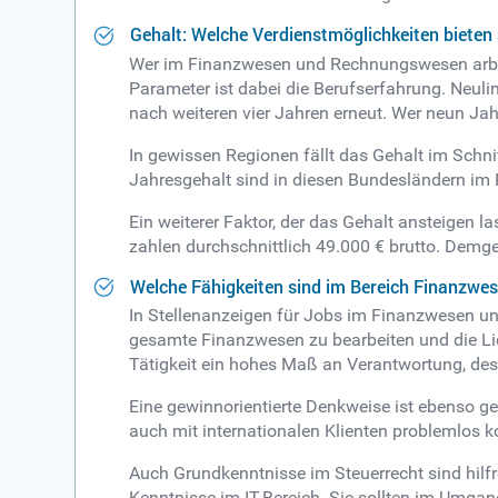
Gehalt: Welche Verdienstmöglichkeiten biete
Wer im Finanzwesen und Rechnungswesen arbeite
Parameter ist dabei die Berufserfahrung. Neuli
nach weiteren vier Jahren erneut. Wer neun Ja
In gewissen Regionen fällt das Gehalt im Schni
Jahresgehalt sind in diesen Bundesländern im
Ein weiterer Faktor, der das Gehalt ansteigen 
zahlen durchschnittlich 49.000 € brutto. Demg
Welche Fähigkeiten sind im Bereich Finanzw
In Stellenanzeigen für Jobs im Finanzwesen und
gesamte Finanzwesen zu bearbeiten und die Liqu
Tätigkeit ein hohes Maß an Verantwortung, dess
Eine gewinnorientierte Denkweise ist ebenso 
auch mit internationalen Klienten problemlos 
Auch Grundkenntnisse im Steuerrecht sind hilf
Kenntnisse im IT-Bereich. Sie sollten im Umga