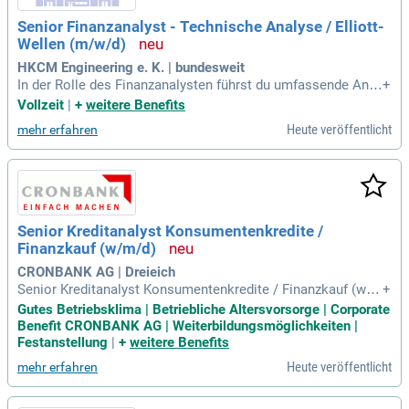
Senior Finanzanalyst - Technische Analyse / Elliott-
Wellen (m/w/d)
HKCM Engineering e. K. | bundesweit
In der Rolle des Finanzanalysten führst du umfassende Anal
+
ysen der internationalen Finanzmärkte durch, einschließlich
Vollzeit
|
+
weitere Benefits
Aktien, Devisen und Rohstoffen. Mithilfe der Elliott-Wellen-T
Heute veröffentlicht
mehr erfahren
heorie und technischer Indikatoren entwickelst du präzise
Marktprognosen. Deine fundierten Handlungsempfehlungen
und Risikobewertungen helfen, effektive Investment- und Tra
ding-Strategien zu gestalten. Du präsentierst komplexe Anal
ysen klar und überzeugend vor internen Stakeholdern, um st
rategische Entscheidungen zu unterstützen. Aktuelle makro
Senior Kreditanalyst Konsumentenkredite /
ökonomische Entwicklungen und globale Trends beobachte
Finanzkauf (w/m/d)
st du kontinuierlich, um deren Einfluss auf die Märkte zu be
werten. Zudem treibst du die ständige Weiterentwicklung un
CRONBANK AG | Dreieich
serer Analysetools voran, was die Qualität unserer Prognos
Senior Kreditanalyst Konsumentenkredite / Finanzkauf (w/
+
en verbessert.
m/d) in Vollzeit: Sie sind die erste Anlaufstelle für unsere K
Gutes Betriebsklima | Betriebliche Altersvorsorge | Corporate
unden am Telefon und begeistern sie mit Ihrer freundlichen
Benefit CRONBANK AG | Weiterbildungsmöglichkeiten |
und kompetenten Betreuung.
Festanstellung
|
+
weitere Benefits
Heute veröffentlicht
mehr erfahren