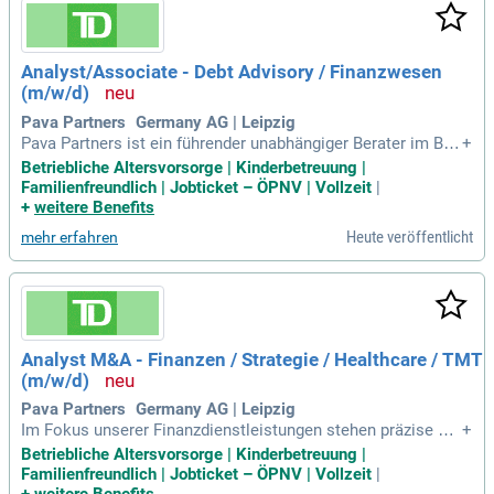
Analyst/Associate - Debt Advisory / Finanzwesen
(m/w/d)
Pava Partners Germany AG | Leipzig
Pava Partners ist ein führender unabhängiger Berater im Ber
+
eich Tech-M&A, Debt Advisory und Equity Financing in Euro
Betriebliche Altersvorsorge | Kinderbetreuung |
pa, spezialisiert auf technologieorientierte Unternehmen. Mi
Familienfreundlich | Jobticket – ÖPNV | Vollzeit
|
t über 25 Jahren Erfahrung und rund 500 abgeschlossenen T
+
weitere Benefits
ransaktionen bietet Pava erstklassige Beratung für Gründer
Heute veröffentlicht
mehr erfahren
und Investoren. Das Team besteht aus 14 Partnern und 50 h
ochqualifizierten Mitarbeitenden, die sich auf strategisches
Wachstum konzentrieren. Pava berät Private-Equity-Investor
en und Growth-Capital-Funds in verschiedenen Bereichen. D
azu zählen Software, Cybersecurity, Health Care und Mobilit
y Tech. Profitieren Sie von der Expertise von Pava Partners f
Analyst M&A - Finanzen / Strategie / Healthcare / TMT
ür Ihre Finanzierungsstrategien und Unternehmensentwicklu
(m/w/d)
ng.
Pava Partners Germany AG | Leipzig
Im Fokus unserer Finanzdienstleistungen stehen präzise Fin
+
anzplanungen und Unternehmensbewertungen mithilfe diver
Betriebliche Altersvorsorge | Kinderbetreuung |
ser Analyseverfahren. Wir unterstützen Due-Diligence-Proze
Familienfreundlich | Jobticket – ÖPNV | Vollzeit
|
sse durch umfassende Finanzdatenanalyse und bieten indivi