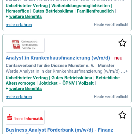
nanzsektor, in Regulierung sowie im Meldewesen; Gute Ken
Unbefristeter Vertrag | Weiterbildungsmöglichkeiten |
ntnisse im Umgang mit Daten, Analysen, Auswertungen ode
Homeoffice | Gutes Betriebsklima | Familienfreundlich
|
r Reportingprozessen, idealerweise mit großen finanzwirtsc
+
weitere Benefits
haftlichen Datensätzen; Mindestens
Heute veröffentlicht
mehr erfahren
Analyst:in Krankenhausfinanzierung (w/m/d)
Caritasverband für die Diözese Münster e. V. | Münster
Werde Analyst:in in der Krankenhausfinanzierung (w/m/d) b
+
eim Caritasverband für die Diözese Münster e. V. und gestal
Unbefristeter Vertrag | Gutes Betriebsklima | Betriebliche
te die Zukunft der Gesundheitsversorgung mit. Diese unbefri
Altersvorsorge | Jobticket – ÖPNV | Vollzeit
|
stete Vollzeitstelle umfasst 39 Wochenstunden und bietet e
+
weitere Benefits
in spannendes Arbeitsumfeld. Du unterstützt die Budget- un
Heute veröffentlicht
mehr erfahren
d Entgeltverhandlungen, stimmst Unterlagen mit den Kranke
nhäusern ab und pflegst komplexe Datenbanken. Idealerwei
se bringst du eine kaufmännische Ausbildung oder ein (Fac
h-) Hochschulstudium sowie Kenntnisse in der Krankenhaus
finanzierung mit. Teamgeist, Engagement und ein sicherer U
mgang mit Microsoft Excel sind erforderlich. Überzeuge uns
Business Analyst Förderbank (m/w/d) - Finanz
mit deiner positiven Einstellung zu den Werten der Caritas!