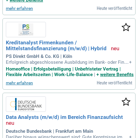
+
weitere Benefits
duelle Beratung in Finanzfragen. Unser Team sucht nach en
Heute veröffentlicht
mehr erfahren
gagierten Talenten mit einem wirtschaftsnahen Studium und
ausgeprägtem strategischen Denken. Innovationsfreudigkei
t und Analysekompetenz sind bei uns gefragt, um exzellente
Lösungen zu erreichen. Wir bieten flexible Arbeitszeiten und
die Möglichkeit zur individuellen beruflichen Entwicklung, vo
m Intern bis zum Partner. Bei uns sind Kommunikationsstär
Kreditanalyst Firmenkunden /
ke in Deutsch und Englisch sowie eine passionierte, eigenst
Mittelstandsfinanzierung (m/w/d) | Hybrid
ändige Arbeitsweise entscheidend für den Erfolg.
PS Direkt GmbH & Co. KG | Köln
Erfolgreich abgeschlossene Ausbildung im Bank- oder Finan
+
zwesen mit entsprechender Weiterbildung oder ein wirtscha
Homeoffice | Erfolgsbeteiligung | Unbefristeter Vertrag |
ftswissenschaftliches Studium mit Schwerpunkt Finanzieru
Flexible Arbeitszeiten | Work-Life-Balance
|
+
weitere Benefits
ng, Banking oder Risikomanagement; Mehrjährige Berufserf
Heute veröffentlicht
mehr erfahren
ahrung in der Kreditanalyse
Data Analysts (m/w/d) im Bereich Finanzaufsicht
Deutsche Bundesbank | Frankfurt am Main
Darüber hinaus wünschenswert sind: Gute Kenntnisse im Fi
+