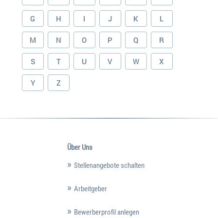
G
H
I
J
K
L
M
N
O
P
Q
R
S
T
U
V
W
X
Y
Z
Über Uns
Stellenangebote schalten
Arbeitgeber
Bewerberprofil anlegen