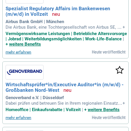
Spezialist Regulatory Affairs im Bankenwesen
(m/w/d) in Vollzeit
Airbus Bank GmbH | München
Die Airbus Bank, eine Tochtergesellschaft von Airbus SE, ist
+
auf Finanzierungen im Aerospace- und Commercial Real Est
Vermögenswirksame Leistungen | Betriebliche Altersvorsorge
ate-Bereich spezialisiert. Gegründet im Jahr 2014 mit Sitz in
| Jobrad | Weiterbildungsmöglichkeiten | Work-Life-Balance
|
München, bietet die Bank umfassende Lösungen für ihre Ku
+
weitere Benefits
nden. Zu deinen Aufgaben gehört die Umsetzung komplexer
Heute veröffentlicht
mehr erfahren
regulatorischer Standards in die Bankpraxis. Du analysierst
und bereitest aufsichtsrechtliche Anforderungen selbststän
dig auf und koordinierst bankweite Abstimmungen. Zudem
erstellst du aufsichtsrechtliche Meldungen wie COREP und
FINREP und dokumentierst bestehende Prozesse. Als intern
er und externer Ansprechpartner bist du entscheidend für de
Wirtschaftsprüfer*in/Executive Auditor*in (m/w/d) -
n Austausch mit Fachbereichen, Aufsichtsbehörden und Wir
Großbanken Nord-West
tschaftsprüfern.
Genoverband e.V. | Düsseldorf
Dabei prüfen und betreuen Sie in Ihrem regionalen Einsatzge
+
biet unsere Großbanken.
Homeoffice | Einkaufsrabatte | Vollzeit
|
+
weitere Benefits
Heute veröffentlicht
mehr erfahren