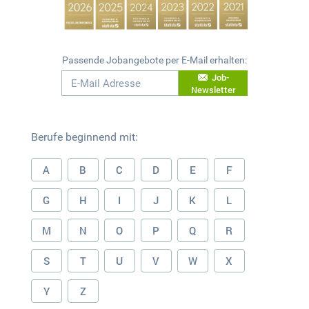
Passende Jobangebote per E-Mail erhalten:
Job-
Newsletter
Berufe beginnend mit:
A
B
C
D
E
F
G
H
I
J
K
L
M
N
O
P
Q
R
S
T
U
V
W
X
Y
Z