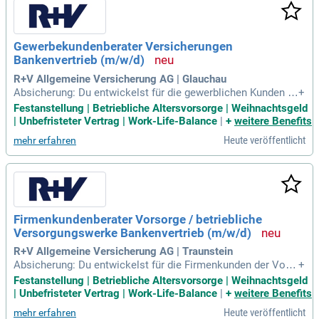
Gewerbekundenberater Versicherungen
Bankenvertrieb (m/w/d)
R+V Allgemeine Versicherung AG | Glauchau
Absicherung: Du entwickelst für die gewerblichen Kunden d
+
er Volks- und Raiffeisenbanken passende Versicherungslös
Festanstellung | Betriebliche Altersvorsorge | Weihnachtsgeld
ungen im Sach- und Personenversicherungsgeschäft, damit
| Unbefristeter Vertrag | Work-Life-Balance
|
+
weitere Benefits
sie entspannt in die Zukunft blicken können.
Heute veröffentlicht
mehr erfahren
Firmenkundenberater Vorsorge / betriebliche
Versorgungswerke Bankenvertrieb (m/w/d)
R+V Allgemeine Versicherung AG | Traunstein
Absicherung: Du entwickelst für die Firmenkunden der Volk
+
s- und Raiffeisenbanken maßgeschneiderte Versicherungslö
Festanstellung | Betriebliche Altersvorsorge | Weihnachtsgeld
sungen zur betrieblichen Altersvorsorge, betrieblichen Krank
| Unbefristeter Vertrag | Work-Life-Balance
|
+
weitere Benefits
en – und Unfallversicherung und zu Wertkonten, damit sie e
Heute veröffentlicht
mehr erfahren
ntspannt in die Zukunft