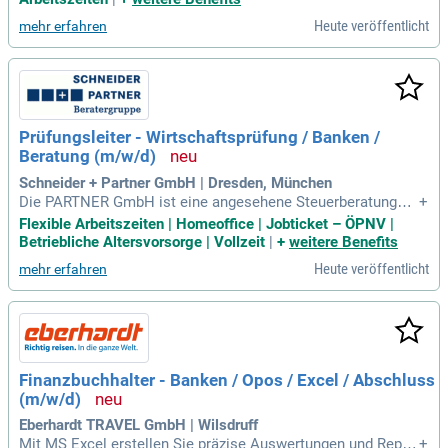
Heute veröffentlicht
mehr erfahren
Prüfungsleiter - Wirtschaftsprüfung / Banken /
Beratung (m/w/d)
Schneider + Partner GmbH | Dresden, München
Die PARTNER GmbH ist eine angesehene Steuerberatungs-
+
und Wirtschaftsprüfungsgesellschaft mit Standorten in Dres
Flexible Arbeitszeiten | Homeoffice | Jobticket – ÖPNV |
den, Chemnitz und München. Unser Team unterstützt Untern
Betriebliche Altersvorsorge | Vollzeit
|
+
weitere Benefits
ehmen, Unternehmerfamilien und Privatpersonen in allen st
Heute veröffentlicht
mehr erfahren
euerlichen und betriebswirtschaftlichen Angelegenheiten. W
ir kombinieren Fachkompetenz mit persönlichem Engagem
ent, um unternehmerische Entscheidungen optimal zu begle
iten. Als Teil der renommierten SCHNEIDER, PARTNER Bera
tergruppe bieten wir maßgeschneiderte Lösungen in Prüfun
g, Recht und Unternehmensberatung. Unsere erfahrenen Prü
Finanzbuchhalter - Banken / Opos / Excel / Abschluss
fer leiten Jahresabschlussprüfungen für mittelständische U
(m/w/d)
nternehmen und öffentliche Institutionen. Zudem stehen wir
Ihnen bei Sonderprüfungen und fachlichen Beratungsleistun
Eberhardt TRAVEL GmbH | Wilsdruff
gen zur Seite, um Ihren Erfolg zu sichern.
Mit MS Excel erstellen Sie präzise Auswertungen und Repor
+