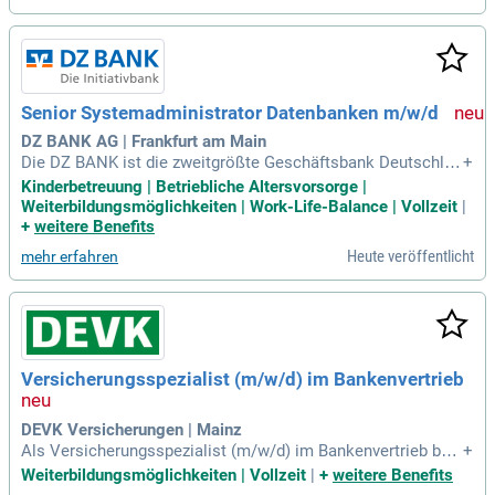
Senior Systemadministrator Datenbanken m/w/d
DZ BANK AG | Frankfurt am Main
Die DZ BANK ist die zweitgrößte Geschäftsbank Deutschlan
+
ds, Spitzeninstitut der Genossenschaftlichen Finanz Gruppe
Kinderbetreuung | Betriebliche Altersvorsorge |
Volksbanken Raiffeisenbanken, Zentralbank für mehr als 70
Weiterbildungsmöglichkeiten | Work-Life-Balance | Vollzeit
|
0 deutsche Genossenschaftsbanken und hat die Holdingfun
+
weitere Benefits
ktion für die Unternehmen
Heute veröffentlicht
mehr erfahren
Versicherungsspezialist (m/w/d) im Bankenvertrieb
DEVK Versicherungen | Mainz
Als Versicherungsspezialist (m/w/d) im Bankenvertrieb betr
+
eust du Kundinnen und Kunden direkt im Umfeld der Sparda-
Weiterbildungsmöglichkeiten | Vollzeit
|
+
weitere Benefits
Banken.