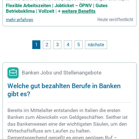
ts, die entscheidend für Management-Entscheidungen sind. I
Flexible Arbeitszeiten | Jobticket – ÖPNV | Gutes
hre kaufmännische Ausbildung und praktische Erfahrung im
Betriebsklima | Vollzeit
|
+
weitere Benefits
Finanz- und Rechnungswesen unterstützen Sie hierbei. Sie k
Heute veröffentlicht
mehr erfahren
ommunizieren direkt mit Kund:innen und Leistungspartnern,
um buchhalterische Sachverhalte zu klären. Versiert im Um
gang mit MS Office, besonders Excel, bringen Sie auch Kenn
tnisse in DATEV mit. Ihre hohe Lernbereitschaft und struktu
rierte Arbeitsweise zeichnen Sie aus. Der Kontakt zu Kund:i
1
2
3
4
5
nächste
nnen sowie die Teamarbeit bereiten Ihnen Freude und förder
n Ihre Professionalität.
Banken Jobs und Stellenangebote
Welche gut bezahlten Berufe in Banken
gibt es?
Bereits im Mittelalter entstanden in Italien die ersten
Banken zum Abwickeln von Geldgeschäften. Seither ist
das Bankenwesen eine der wichtigsten Säulen, um den
Wirtschaftsfluss am Laufen zu halten.
Dementsprechend genießt es einen seriösen Ruf –