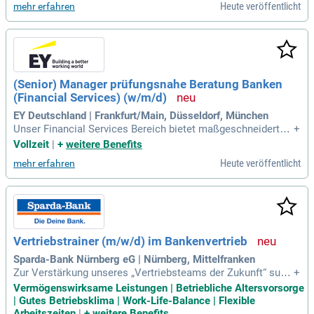
Heute veröffentlicht
mehr erfahren
(Senior) Manager prüfungsnahe Beratung Banken
(Financial Services) (w/m/d)
EY Deutschland | Frankfurt/Main, Düsseldorf, München
Unser Financial Services Bereich bietet maßgeschneiderte F
+
inanzdienstleistungen für Banken, Versicherungen und Asse
Vollzeit
|
+
weitere Benefits
t Manager. In Frankfurt/Main, Düsseldorf und München such
Heute veröffentlicht
mehr erfahren
en wir Experten mit bilanzieller, aufsichtsrechtlicher und qua
ntitativer Kompetenz. Gemeinsam entwickeln wir innovative
Lösungen, die auf sich wandelnde regulatorische und markt
bezogene Anforderungen reagieren. Unser interdisziplinäres
Team unterstützt Mandant:innen bei der Implementierung ne
uer Rechnungslegungsstandards wie IFRS und aufsichtsrech
Vertriebstrainer (m/w/d) im Bankenvertrieb
tlicher Vorgaben wie Basel III. Wir begleiten sie auch in ihrer
Finance Transformation und optimieren deren Prozesse. We
Sparda-Bank Nürnberg eG | Nürnberg, Mittelfranken
nn Sie an einer spannenden Herausforderung interessiert si
Zur Verstärkung unseres „Vertriebsteams der Zukunft“ such
+
nd, freuen wir uns auf Ihre Bewerbung!
en wir Dich als Vertriebstrainer (m/w/d) im Bankenvertrieb.
Vermögenswirksame Leistungen | Betriebliche Altersvorsorge
| Gutes Betriebsklima | Work-Life-Balance | Flexible
Arbeitszeiten
|
+
weitere Benefits