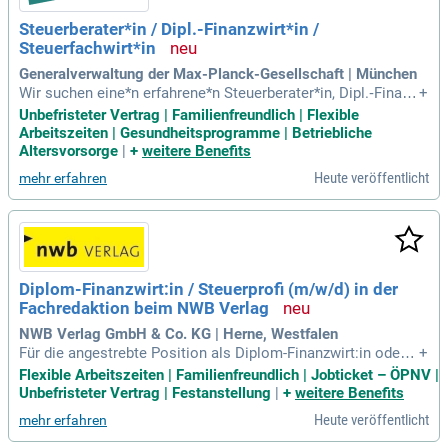
Steuerberater*in / Dipl.-Finanzwirt*in /
Steuerfachwirt*in
Generalverwaltung der Max-Planck-Gesellschaft | München
Wir suchen eine*n erfahrene*n Steuerberater*in, Dipl.‑Finanz
+
wirt*in oder Steuerfachwirt*in (Kennziffer 65/26), um unser
Unbefristeter Vertrag | Familienfreundlich | Flexible
Referat in wichtigen Steuerangelegenheiten zu unterstützen.
Arbeitszeiten | Gesundheitsprogramme | Betriebliche
Zu Ihren Hauptaufgaben gehört die eigenverantwortliche Be
Altersvorsorge
|
+
weitere Benefits
arbeitung von Lohnsteuer- und Umsatzsteuerfragen. Sie ber
Heute veröffentlicht
mehr erfahren
aten unsere Institute sowie die Generalverwaltung in nation
alen und internationalen Steuerfragen. Zudem begleiten Sie
Lohnsteuer-Außenprüfungen und beantworten gemeinnützig
keitsrechtliche Anliegen. Auch die Gestaltung steuerlicher S
trukturen in Projekten zählt zu Ihrem Verantwortungsbereic
h. Wenn Sie in einem dynamischen Umfeld arbeiten möchte
Diplom-Finanzwirt:in / Steuerprofi (m/w/d) in der
n, freuen wir uns auf Ihre Bewerbung!
Fachredaktion beim NWB Verlag
NWB Verlag GmbH & Co. KG | Herne, Westfalen
Für die angestrebte Position als Diplom-Finanzwirt:in oder
+
WiWi/BWL mit Schwerpunkt Steuerrecht ist ein abgeschlos
Flexible Arbeitszeiten | Familienfreundlich | Jobticket – ÖPNV |
senes Studium unerlässlich. Eine Ausbildung in einer Steuer
Unbefristeter Vertrag | Festanstellung
|
+
weitere Benefits
kanzlei genügt nicht, um den Anforderungen gerecht zu werd
Heute veröffentlicht
mehr erfahren
en. Fundiertes Wissen im Steuerrecht ist entscheidend, um f
achliche Prüfungen erfolgreich zu meistern. Stilsicheres, feh