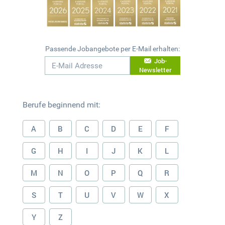
Passende Jobangebote per E-Mail erhalten:
Job-
Newsletter
Berufe beginnend mit:
A
B
C
D
E
F
G
H
I
J
K
L
M
N
O
P
Q
R
S
T
U
V
W
X
Y
Z