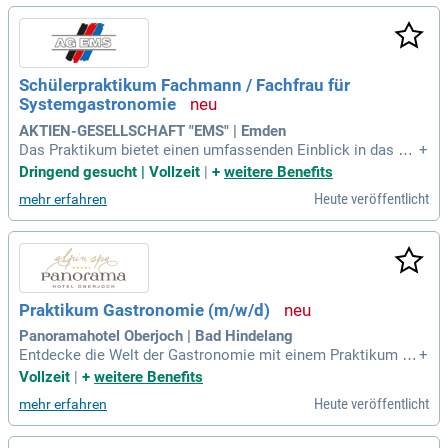
Schülerpraktikum Fachmann / Fachfrau für
Systemgastronomie
AKTIEN-GESELLSCHAFT "EMS" | Emden
Das Praktikum bietet einen umfassenden Einblick in das Tät
+
igkeitsfeld des Ausbildungsberufs Fachmann für Systemgas
Dringend gesucht | Vollzeit
|
+
weitere Benefits
tronomie (m/w/d). Es werden Aufgaben gezeigt und erläuter
Heute veröffentlicht
mehr erfahren
t. Ziel ist es, den Inhalt des Ausbildungsberufs näher zu brin
gen.
Praktikum Gastronomie (m/w/d)
Panoramahotel Oberjoch | Bad Hindelang
Entdecke die Welt der Gastronomie mit einem Praktikum in
+
den Lerch Genusswelten! In unseren 4 Hotels und 8 Restaur
Vollzeit
|
+
weitere Benefits
ants erhältst Du spannende Einblicke hinter die Kulissen. Eg
Heute veröffentlicht
mehr erfahren
al ob Schulpraktikum oder in der Freizeit, bei uns sind Prakti
ka von einer bis sechs Wochen möglich. Aktive Einbindung i
n Abteilungen wie Service, Event und Küche garantiert ein in