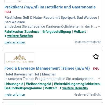
hautnah und werde Teil unseres engagierten Teams – Deine
Praktikant (m/w/d) im Hotellerie und Gastronomie
Reise beginnt hier!
Fürstliches Golf & Natur-Resort mit Sportpark Bad Waldsee |
Bad Waldsee
Entdecken Sie aufregende Karrieremöglichkeiten in der Hot
+
ellerie und Gastronomie! Bei uns erwarten Sie vielfältige Auf
Fahrtkosten-Zuschuss | Erfolgsbeteiligung | Vollzeit
|
gaben, von der Gästebetreuung bis zur Reservierungsannah
+
weitere Benefits
me. Wir schätzen Ihre Kommunikationsstärke im Umgang
Heute veröffentlicht
mehr erfahren
mit Gästen und Lieferanten. Profitieren Sie von attraktiven
Mitarbeiter-Benefits, einschließlich eines steuerfreien Bonu
s von 50 € und Fahrtkostenzuschüssen. Ideale Voraussetzu
ngen sind ein Studium im Bereich Tourismus- oder Hotelma
nagement sowie gute MS-Office-Kenntnisse. Werden Sie Tei
l unseres engagierten Teams und gestalten Sie unvergesslic
Food & Beverage Management Trainee (m/w/d)
he Erlebnisse für unsere Gäste!
Hotel Bayerischer Hof | München
In unserem Trainee-Programm erhalten Sie umfangreiche Ei
+
nblicke in das F&B Management eines führenden deutschen
Urlaubsgeld | Weihnachtsgeld | Weiterbildungsmöglichkeiten |
Hotels. Sie übernehmen eigenständig Projekte und werden
Gesundheitsprogramme | Vollzeit
|
+
weitere Benefits
dabei von der F&B Direktion unterstützt. Regelmäßige Meeti
Heute veröffentlicht
mehr erfahren
ngs mit dem F&B Manager bieten Ihnen die Möglichkeit, akt
uelle Projekte zu besprechen und Ihre Entwicklung zu betrac
hten. Das zweijährige Programm umfasst verschiedene Trai