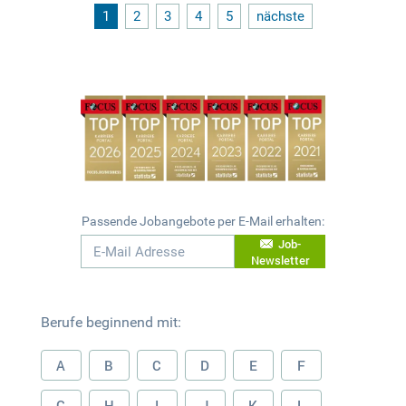
1
2
3
4
5
nächste
Passende Jobangebote per E-Mail erhalten:
Job-
Newsletter
Berufe beginnend mit:
A
B
C
D
E
F
G
H
I
J
K
L