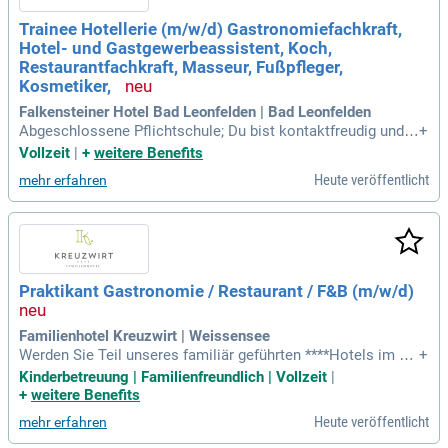
Trainee Hotellerie (m/w/d) Gastronomiefachkraft,
Hotel- und Gastgewerbeassistent, Koch,
Restaurantfachkraft, Masseur, Fußpfleger,
Kosmetiker,
Falkensteiner Hotel Bad Leonfelden | Bad Leonfelden
Abgeschlossene Pflichtschule; Du bist kontaktfreudig und g
+
ehst offen auf Menschen zu; Du hast idealerweise erste Erfa
Vollzeit
|
+
weitere Benefits
hrungen in der Gastronomie oder Hotellerie beispielsweise i
Heute veröffentlicht
mehr erfahren
n Form eines Praktikums; Sehr gute Kenntnisse der deutsch
en Sprache, jede weitere
Praktikant Gastronomie / Restaurant / F&B (m/w/d)
Familienhotel Kreuzwirt | Weissensee
Werden Sie Teil unseres familiär geführten ****Hotels im He
+
rzen eines 140 ha großen Naturparks. Genießen Sie die idylli
Kinderbetreuung | Familienfreundlich | Vollzeit
|
sche Lage, nur 1,5 km vom türkisblauen Weissensee entfern
+
weitere Benefits
t, und gestalten Sie unvergessliche Erlebnisse für Familien.
Heute veröffentlicht
mehr erfahren