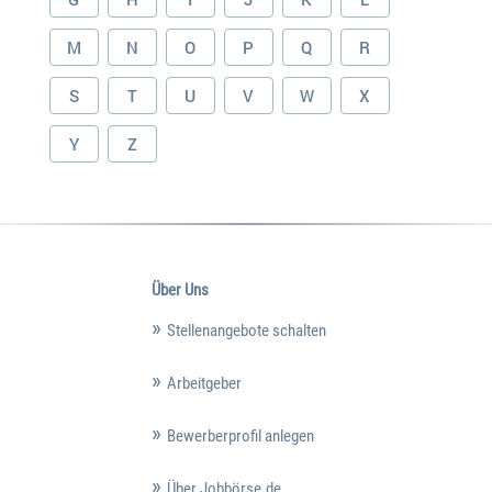
M
N
O
P
Q
R
S
T
U
V
W
X
Y
Z
Über Uns
Stellenangebote schalten
Arbeitgeber
Bewerberprofil anlegen
Über Jobbörse.de