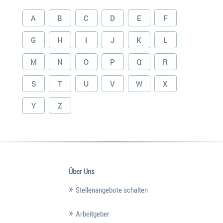
A
B
C
D
E
F
G
H
I
J
K
L
M
N
O
P
Q
R
S
T
U
V
W
X
Y
Z
Über Uns
Stellenangebote schalten
Arbeitgeber