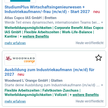
StudiumPlus Wirtschaftsingenieurwesen +
Industriekaufmann/-frau (m/w/d) - Start 2027
Atlas Copco IAS GmbH | Bretten
Werde Teil eines dynamischen, internationalen Teams bei A
+
tlas Copco und steige in deine nächste Karriere-Ebene auf.
Weiterbildungsmöglichkeiten | Corporate Benefit Atlas Copco
Als führendes Industrieunternehmen mit über 50.000 Mitarb
IAS GmbH | Flexible Arbeitszeiten | Work-Life-Balance |
eitenden in 73 Ländern bieten wir innovative Technologien i
Kantine
|
+
weitere Benefits
n den Bereichen Kompressortechnik, Vakuumtechnik, Indust
Heute veröffentlicht
mehr erfahren
rietechnik und Power Technik. Unsere Division Industrielle
Montagelösungen (IAS) sitzt in Bretten und entwickelt forts
chrittliche Lösungen für Fügetechnologien. Unter dem Mott
o „Verbindungen, die halten” spezialisieren wir uns auf Klebe
- und Stanzniettechnik sowie visuelle Qualitätsprüfung. Wir
sind der bevorzugte Partner von Automobilherstellern und In
Ausbildung zum Industriekaufmann (m/w/d) für
dustrieunternehmen weltweit. Lass uns gemeinsam nachhal
2027
tige Produktivität gestalten!
Woodward L´Orange GmbH | Glatten
Starte deine Ausbildung zum Industriekaufmann (m/w/d) bei
+
Woodward L'Orange in Glatten im Jahr 2027! Wir sind Vorrei
Flexible Arbeitszeiten | Fahrtkosten-Zuschuss |
ter in nachhaltigen Energie-Lösungen mit über 1.300 Mitarbe
Weiterbildungsmöglichkeiten | Vollzeit
|
+
weitere Benefits
itern. Unsere innovativen Komponenten für die Kraftstoffreg
Heute veröffentlicht
mehr erfahren
elung finden Anwendung in Schiffen, Eisenbahnen und Notst
romaggregaten. Die Ausbildung dauert drei Jahre, mit der M