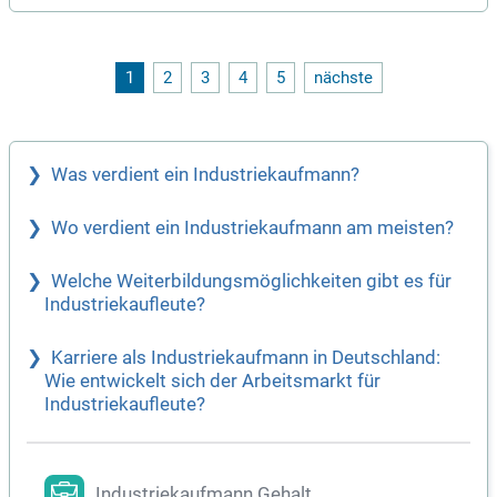
er Kunden durch Teamwork und Qualität. Als Familienuntern
ehmen setzen wir auf exzellenten Yachtbau und sorgen für h
öchste Standards. Gemeinsam meistern wir alle Herausford
erungen und bleiben stets auf Kurs. Werde Teil unserer Erfol
1
2
3
4
5
nächste
gsgeschichte und entdecke spannende Perspektiven in eine
r dynamischen Branche!
Was verdient ein Industriekaufmann?
Wo verdient ein Industriekaufmann am meisten?
Welche Weiterbildungsmöglichkeiten gibt es für
Industriekaufleute?
Karriere als Industriekaufmann in Deutschland:
Wie entwickelt sich der Arbeitsmarkt für
Industriekaufleute?
Industriekaufmann Gehalt