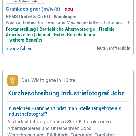
Grafikdesigner (m/w/d)
REMS GmbH & Co KG | Waiblingen
Was wir bieten: Ein Team aus Mediengestaltern, Foto- und V
+
ideografen, Grafikdesignern; Internationale Projekte; Hochw
Festanstellung | Betriebliche Altersvorsorge | Flexible
ertiger Arbeitsplatz am Mac mit aktueller Software; Einen Ar
Arbeitszeiten | Jobrad | Gutes Betriebsklima
|
beitsplatz in einem modernen Unternehmen der Metall- und
+
weitere Benefits
Elektroindustrie;
Heute veröffentlicht
mehr erfahren
Das Wichtigste in Kürze
Kurzbeschreibung Industriefotograf Jobs
In welchen Branchen findet man Stellenangebote als
Industriefotograf?
Als Industriefotograf finden Sie z.B. in folgenden
Arbeitsgebieten und Unternehmen Jobs:
Werbebroschüren, Bildbände, Fotografie, Fotolabor,