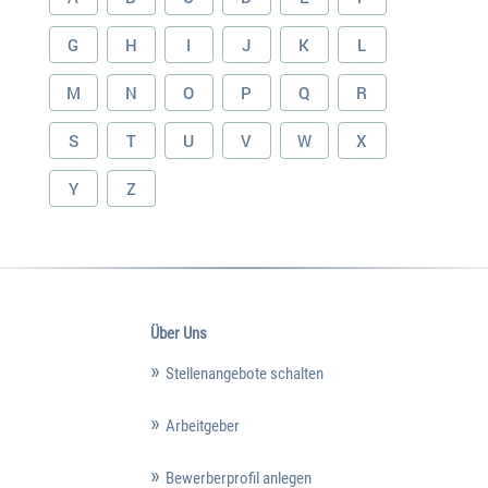
G
H
I
J
K
L
M
N
O
P
Q
R
S
T
U
V
W
X
Y
Z
Über Uns
Stellenangebote schalten
Arbeitgeber
Bewerberprofil anlegen