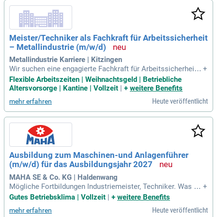
erzahlungen. Darüber hinaus erhalten Sie 30 Tage Urlaub un
d eine betriebliche Altersvorsorge inkl. Arbeitgeberzuschus
s. Unsere Mitarbeiterrabatte und die hauseigene Kantine sor
gen für zusätzliche Vorteile. Wenn Sie sich angesprochen fü
Meister/Techniker als Fachkraft für Arbeitssicherheit
hlen, senden Sie Ihre Bewerbungsunterlagen an Bewerbung
– Metallindustrie (m/w/d)
@frankenguss.de.
Metallindustrie Karriere | Kitzingen
Wir suchen eine engagierte Fachkraft für Arbeitssicherheit
+
(m/w/d) zur Verstärkung unseres Teams in Kitzingen. Ihr Au
Flexible Arbeitszeiten | Weihnachtsgeld | Betriebliche
fgabenbereich umfasst die Erfüllung der gesetzlichen Vorga
Altersvorsorge | Kantine | Vollzeit
|
+
weitere Benefits
ben nach §6 ASiG sowie die Planung und Gestaltung von Be
Heute veröffentlicht
mehr erfahren
triebsanlagen. Als Ansprechpartner für Berufsgenossenscha
ft und Gewerbeaufsicht wählen Sie geeignete persönliche S
chutzausrüstungen aus. Zudem analysieren Sie Arbeitsunfäl
le und entwickeln Maßnahmen zur Unfallverhütung. Eine abg
eschlossene Ausbildung zur Fachkraft für Arbeitssicherheit
sowie eine Meister- oder Technikerweiterbildung sind erford
Ausbildung zum Maschinen-und Anlagenführer
erlich. Bewerben Sie sich jetzt und werden Sie Teil unseres
(m/w/d) für das Ausbildungsjahr 2027
dynamischen Teams!
MAHA SE & Co. KG | Haldenwang
Mögliche Fortbildungen Industriemeister, Techniker. Was Si
+
e mitbringen: Qualifizierender Hauptschulabschluss; Techni
Gutes Betriebsklima | Vollzeit
|
+
weitere Benefits
sches Verständnis und logisches Denken; Spaß an naturwis
Heute veröffentlicht
mehr erfahren
senschaftlichen Fächern; Lernwille und Eigeninitiative; Team