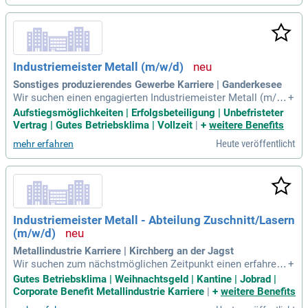
geist.
Industriemeister Metall (m/w/d)
Sonstiges produzierendes Gewerbe Karriere | Ganderkesee
Wir suchen einen engagierten Industriemeister Metall (m/w/
+
d), der den monotonen Arbeitsalltag hinter sich lassen möc
Aufstiegsmöglichkeiten | Erfolgsbeteiligung | Unbefristeter
hte. In einem dynamischen Markt bieten wir kreative Köpfe,
Vertrag | Gutes Betriebsklima | Vollzeit
|
+
weitere Benefits
die bereit sind, Verantwortung zu übernehmen, spannende H
Heute veröffentlicht
mehr erfahren
erausforderungen. Ihre Aufgaben umfassen die Planung und
Organisation der Rollformprozesse sowie die eigenverantw
ortliche Fehlerbehebung an Maschinen und Anlagen. Sie hab
en die Möglichkeit, durch täglichen Austausch Ideen schnell
umzusetzen und Innovationen voranzutreiben. Zudem sind S
ie für die Planung und Durchführung von Neubauten sowie di
Industriemeister Metall - Abteilung Zuschnitt/Lasern
e Optimierung bestehender Produktionsanlagen zuständig.
(m/w/d)
Bewerben Sie sich jetzt und gestalten Sie die Zukunft mit un
s!
Metallindustrie Karriere | Kirchberg an der Jagst
Wir suchen zum nächstmöglichen Zeitpunkt einen erfahrene
+
n Industriemeister Metall (m/w/d) für die Abteilung Zuschnit
Gutes Betriebsklima | Weihnachtsgeld | Kantine | Jobrad |
t/Lasern. In dieser Schlüsselposition verantworten Sie den r
Corporate Benefit Metallindustrie Karriere
|
+
weitere Benefits
eibungslosen Betrieb, die termingerechte Fertigung und die