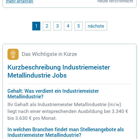
Heute veröffentlicht
mehr erfahren
Qualitätssicherung der Blechzuschnitte. Sie führen und entw
ickeln ein Team von Laserbedienern und Abräumern, betreu
en CNC-Laseranlagen und optimieren Arbeitsabläufe. Vorau
ssetzungen sind eine Ausbildung im gewerblichen Bereich u
nd eine Weiterbildung zum Industriemeister Metall. Fundiert
1
2
3
4
5
nächste
e Erfahrung im Laserschneiden, idealerweise mit CO2 und S
tickstoff, ist ebenso wichtig. Wir bieten ein partnerschaftlic
hes Arbeitsklima mit flachen Hierarchien und attraktiven En
twicklungsmöglichkeiten.
Das Wichtigste in Kürze
Kurzbeschreibung Industriemeister
Metallindustrie Jobs
Gehalt: Was verdient ein Industriemeister
Metallindustrie?
Ihr Gehalt als Industriemeister Metallindustrie (m/w)
liegt nach einer entsprechenden Ausbildung bei 3.340 €
bis 3.630 € pro Monat.
In welchen Branchen findet man Stellenangebote als
Industriemeister Metallindustrie?