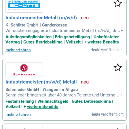
Industriemeister Metall (m/w/d)
K. Schütte GmbH | Ganderkesee
Wir suchen engagierte Industriemeister Metall (m/w/d), die
+
Lust auf jede Menge Abwechslung und Verantwortung habe
Aufstiegsmöglichkeiten | Erfolgsbeteiligung | Unbefristeter
n. In einem dynamischen Markt brauchen wir kreative Talent
Vertrag | Gutes Betriebsklima | Vollzeit
|
+
weitere Benefits
e, die unsere Produktionsprozesse optimieren. Sie sind vera
Heute veröffentlicht
mehr erfahren
ntwortlich für die Planung und Organisation der Rollformpro
zesse und beheben eigenständig Störungen an Maschinen u
nd Anlagen. Eigenverantwortliches Handeln und schnelle En
tscheidungsfindung sind bei uns unerlässlich. Gemeinsam s
ichern Sie die Weiterentwicklung bestehender Produktionsa
nlagen und setzen innovative Ideen um. Werden Sie Teil uns
Industriemeister (m/w/d) Metall
eres Teams und gestalten Sie die Zukunft der Metallverarbei
tung aktiv mit!
Schmieder GmbH | Wangen im Allgäu
Schmieder bringt seit über 40 Jahren Talente und Unterneh
+
men zusammen. Nutzen Sie Ihre Chance, im Großraum Wan
Festanstellung | Weihnachtsgeld | Gutes Betriebsklima |
gen im Allgäu als Industriemeister (m/w/d) Metall zu arbeit
Vollzeit
|
+
weitere Benefits
en. Diese Festanstellung in einem international agierenden
Heute veröffentlicht
mehr erfahren
Unternehmen bietet Ihnen vielfältige Möglichkeiten zur Mita
rbeiterentwicklung. Ihre Aufgaben umfassen die disziplinari
sche und fachliche Führung eines Teams sowie die kontinui